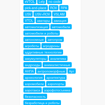
eVTOL
Lely
no-code
pick-and-place
ROV
RPA
USV
USV+ROV
VSLAM
VTOL
аватары
авиация
автоматизация
автомобили
автомобили и роботы
автономные
автопром
агроботы
агродроны
аддитивные технологии
аккумуляторы
аналитика
андроиды
анималистичные
АНПА
антропоморфные
Арт
археология
архитектура
аэромобили
аэропорты
аэротакси
аэрофотосъемка
безопасность
безработица и роботы