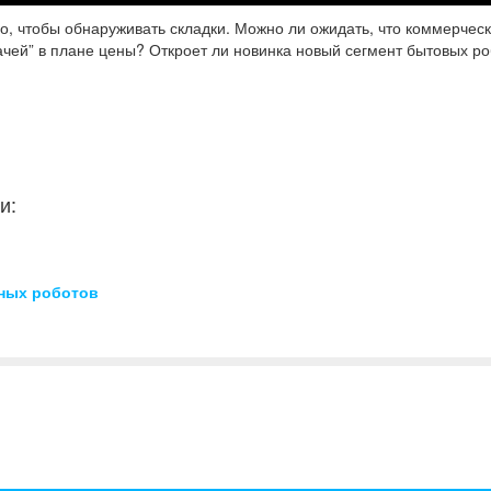
ого, чтобы обнаруживать складки. Можно ли ожидать, что коммерчес
ачей” в плане цены? Откроет ли новинка новый сегмент бытовых р
и:
ных роботов