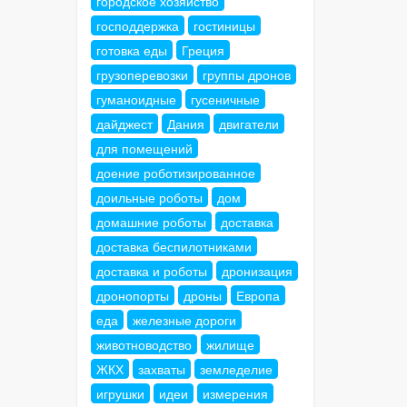
городское хозяйство
господдержка
гостиницы
готовка еды
Греция
грузоперевозки
группы дронов
гуманоидные
гусеничные
дайджест
Дания
двигатели
для помещений
доение роботизированное
доильные роботы
дом
домашние роботы
доставка
доставка беспилотниками
доставка и роботы
дронизация
дронопорты
дроны
Европа
еда
железные дороги
животноводство
жилище
ЖКХ
захваты
земледелие
игрушки
идеи
измерения