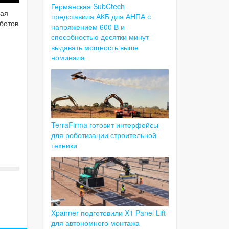
Германская SubCtech
кая
представила АКБ для АНПА с
оботов
напряжением 600 В и
способностью десятки минут
выдавать мощность выше
номинала
TerraFirma готовит интерфейсы
для роботизации строительной
техники
Xpanner подготовили X1 Panel Lift
для автономного монтажа