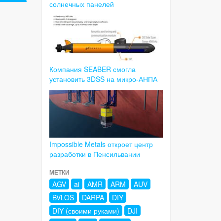
солнечных панелей
Компания SEABER смогла
установить 3DSS на микро-АНПА
Impossible Metals откроет центр
разработки в Пенсильвании
МЕТКИ
AGV
ai
AMR
ARM
AUV
BVLOS
DARPA
DIY
DIY (своими руками)
DJI