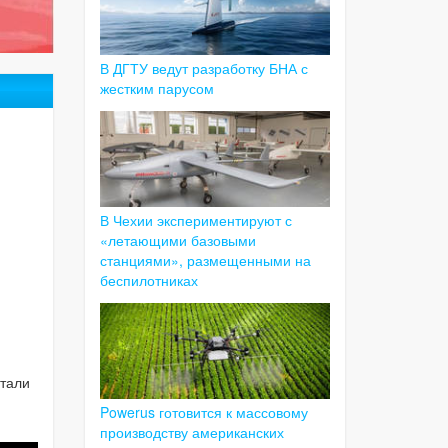
В ДГТУ ведут разработку БНА с
жестким парусом
В Чехии экспериментируют с
«летающими базовыми
станциями», размещенными на
беспилотниках
отали
Powerus готовится к массовому
производству американских