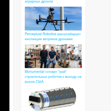
аграрных дронов
Perceptual Robotics масштабирует
инспекции ветряков дронами
Monumental готовит "рой"
строительных роботов к выходу на
рынок США