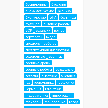
беспилотники
биология
биомиметические
бионика
бионические
БНА
больницы
будущее
бытовые роботы
БЭК
вакансии
вектор
вертолеты
видео
внедрения роботов
внутритрубная диагностика
водородные
военные
военные дроны
военные роботы
воздушные
встречи
высотные
выставки
газ
геополитика
геофизика
Германия
гигантские
гидроакустика
гидрография
глайдеры
горнодобыча
город