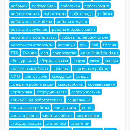
робомех
робомобили
роботакси
роботизация
робототехника
роботрендз
роботренды
роботы
роботы и автомобили
роботы и мусор
роботы и обучение
роботы и развлечения
роботы и строительство
роботы телеприсутствия
роботы-транспортеры
робошум
рои
рой
Россия
РТК
Руанда
сад
садоводство
сайт RoboTrends.ru
сбор урожая
сборка заказов
сварка
связь
сделки
сельское хозяйство
сенсоры
сервисные роботы
СИМ
синтез речи
складская
склады
склады и роботизация
смартроботы
соревнования
сортировка
сотрудничество
софт-роботика
социальная робототехника
социальные
социальные роботы
спецтехника
спорт
спорт и дроны
спорт и роботы
спутниковая
стандартизация
статистика
стратегии