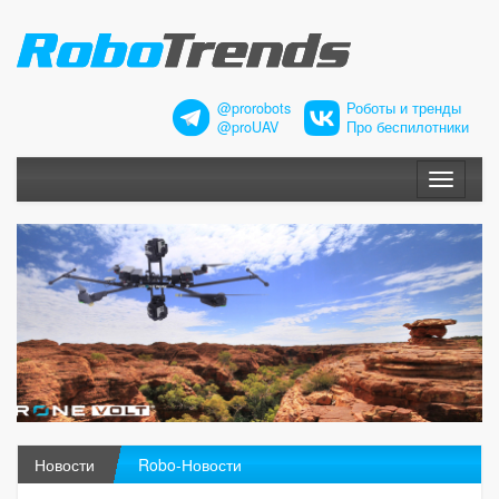
@prorobots
Роботы и тренды
@proUAV
Про беспилотники
Меню
Новости
Robo-Новости