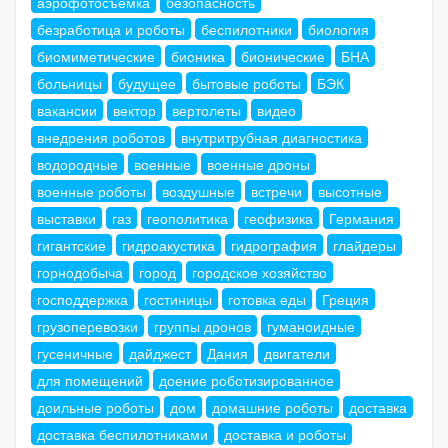
аэрофотосъемка
безопасность
безработица и роботы
беспилотники
биология
биомиметические
бионика
бионические
БНА
больницы
будущее
бытовые роботы
БЭК
вакансии
вектор
вертолеты
видео
внедрения роботов
внутритрубная диагностика
водородные
военные
военные дроны
военные роботы
воздушные
встречи
высотные
выставки
газ
геополитика
геофизика
Германия
гигантские
гидроакустика
гидрография
глайдеры
горнодобыча
город
городское хозяйство
господдержка
гостиницы
готовка еды
Греция
грузоперевозки
группы дронов
гуманоидные
гусеничные
дайджест
Дания
двигатели
для помещений
доение роботизированное
доильные роботы
дом
домашние роботы
доставка
доставка беспилотниками
доставка и роботы