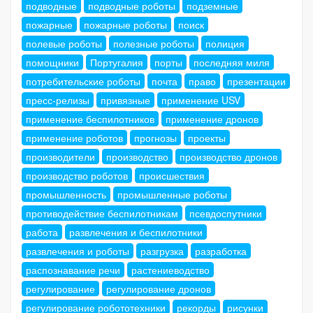
подводные
подводные роботы
подземные
пожарные
пожарные роботы
поиск
полевые роботы
полезные роботы
полиция
помощники
Португалия
порты
последняя миля
потребительские роботы
почта
право
презентации
пресс-релизы
привязные
применение USV
применение беспилотников
применение дронов
применение роботов
прогнозы
проекты
производители
производство
производство дронов
производство роботов
происшествия
промышленность
промышленные роботы
противодействие беспилотникам
псевдоспутники
работа
развлечения и беспилотники
развлечения и роботы
разгрузка
разработка
распознавание речи
растениеводство
регулирование
регулирование дронов
регулирование робототехники
рекорды
рисунки