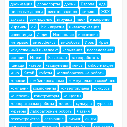
дронизация
дронопорты
дроны
Европа
еда
железные дороги
животноводство
жилище
ЖКХ
захваты
земледелие
игрушки
идеи
измерения
Израиль
ИИ
ИИ - вкратце
инвентаризация
инвестиции
Индия
Иннополис
инспекция
интервью
интерфейсы
инфоботы
Ирак
Иран
искусственный интеллект
испытания
исследования
история
Италия
Казахстан
как заработать
Канада
катера
квадрупеды
кейсы
киборгизация
кино
Китай
коботы
коллаборативные роботы
колонки
комбинированные
коммунальное хозяйство
компании
компоненты
конвертопланы
конкурсы
конспекты
конструкторы
концепты
кооперативные роботы
космос
культура
курьезы
курьеры
лабораторные роботы
Латвия
лесоустройство
летающие
лизинг
линки
логистика
локализация
люди и роботы
магазины