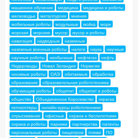
машинное обучение
медицина
медицина и роботы
мелководье
металлургия
мнения
мобильные роботы
модульные
мойка
море
морская
морские
мусор
мусор и роботы
навигация
надводные
наземные
наземные военные роботы
налоги
наука
научные
научные роботы
необычные
нефтегаз
нефть
Нидерланды
Новая Зеландия
Норвегия
носимые роботы
ОАЭ
обитаемые
обработка
образование
образовательная робототехника
обучающие роботы
общепит
общепит и роботы
общество
Объединенное Королевство
окраска
октокоптеры
онлайн-курсы робототехники
опрыскивание
офисные
охрана и беспилотники
охрана и роботы
парники
партнерства
патенты
персональные роботы
пищепром
пляжи
ПО