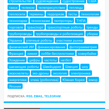
строительство
судовождение
судостроение
США
такси
телеком
телеприсутствие
теплицы
теплосети
термины
терроризм
тесты
технологии
технопарки
техносказки
тилтроторы
ТНПА
торговля
транспорт
транспортные роботы
тренды
трубопроводы
трубопроводы и роботизация
уборка
Украина
уличные роботы
участники рынка
физический ИИ
финансирование
фотограмметрия
Франция
химия
хобби-беспилотники
ховербайки
Хождение
цифры
частоты
чатбот
шагающие роботы
Швейцария
Швеция
шоу
экзоскелеты
эко-дроны
экология
электроника
энергетика
этика (робоэтика)
Южная Корея
юмор
Япония
ПОДПИСКА:
RSS
,
EMAIL
,
TELEGRAM