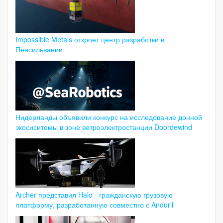
Impossible Metals откроет центр разработки в
Пенсильвании
Нидерланды объявили конкурс на исследование донной
экосиситемы в зоне ветроэлектростанции Doordewind
Archer представил Halo - гражданскую грузовую
платформу, разработанную совместно с Anduril