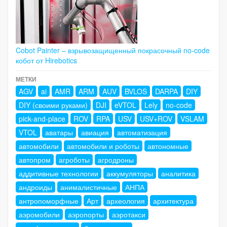
Cobot Painter – взрывозащищенный покрасочный no-code
кобот от Hirebotics
МЕТКИ
AGV
ai
AMR
ARM
AUV
BVLOS
DARPA
DIY
DIY (своими руками)
DJI
eVTOL
Lely
no-code
pick-and-place
ROV
RPA
USV
USV+ROV
VSLAM
VTOL
аватары
авиация
автоматизация
автомобили
автомобили и роботы
автономные
автопром
агроботы
агродроны
аддитивные технологии
аккумуляторы
аналитика
андроиды
анималистичные
АНПА
антропоморфные
Арт
археология
архитектура
аэромобили
аэропорты
аэротакси