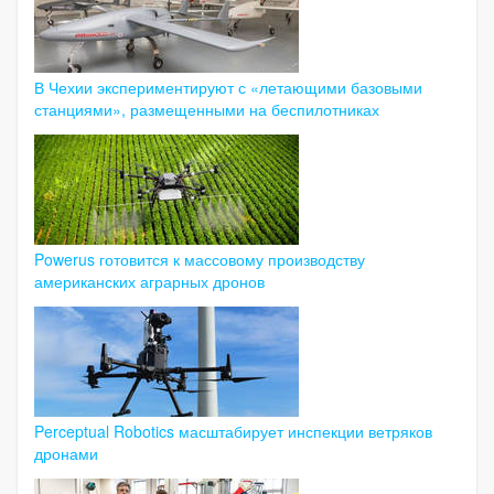
В Чехии экспериментируют с «летающими базовыми
станциями», размещенными на беспилотниках
Powerus готовится к массовому производству
американских аграрных дронов
Perceptual Robotics масштабирует инспекции ветряков
дронами