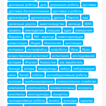
доильные роботы
дом
домашние роботы
доставка
доставка беспилотниками
доставка и роботы
дронизация
дронопорты
дроны
Европа
еда
железные дороги
животноводство
жилище
ЖКХ
захваты
земледелие
игрушки
идеи
измерения
Израиль
ИИ
ИИ - вкратце
инвентаризация
инвестиции
Индия
Иннополис
инспекция
интервью
интерфейсы
инфоботы
Ирак
Иран
искусственный интеллект
испытания
исследования
история
Италия
Казахстан
как заработать
Канада
катера
квадрупеды
кейсы
киборгизация
кино
Китай
коботы
коллаборативные роботы
колонки
комбинированные
коммунальное хозяйство
компании
компоненты
конвертопланы
конкурсы
конспекты
конструкторы
концепты
кооперативные роботы
космос
культура
курьезы