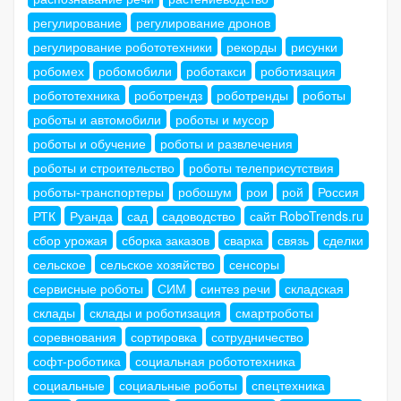
регулирование
регулирование дронов
регулирование робототехники
рекорды
рисунки
робомех
робомобили
роботакси
роботизация
робототехника
роботрендз
роботренды
роботы
роботы и автомобили
роботы и мусор
роботы и обучение
роботы и развлечения
роботы и строительство
роботы телеприсутствия
роботы-транспортеры
робошум
рои
рой
Россия
РТК
Руанда
сад
садоводство
сайт RoboTrends.ru
сбор урожая
сборка заказов
сварка
связь
сделки
сельское
сельское хозяйство
сенсоры
сервисные роботы
СИМ
синтез речи
складская
склады
склады и роботизация
смартроботы
соревнования
сортировка
сотрудничество
софт-роботика
социальная робототехника
социальные
социальные роботы
спецтехника