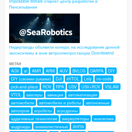
Impossible Metals откроет центр разработки в
Пенсильвании
Нидерланды объявили конкурс на исследование донной
экосиситемы в зоне ветроэлектростанции Doordewind
МЕТКИ
AGV
ai
AMR
ARM
AUV
BVLOS
DARPA
DIY
DIY (своими руками)
DJI
eVTOL
Lely
no-code
pick-and-place
ROV
RPA
USV
USV+ROV
VSLAM
VTOL
аватары
авиация
автоматизация
автомобили
автомобили и роботы
автономные
автопром
агроботы
агродроны
аддитивные технологии
аккумуляторы
аналитика
андроиды
анималистичные
АНПА