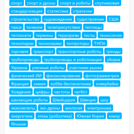
спорт
спорт и дроны
спорт и роботы
спутниковая
стандартизация
статистика
стратегии
строительство
судовождение
судостроение
США
такси
телеком
телеприсутствие
теплицы
теплосети
термины
терроризм
тесты
технологии
технопарки
техносказки
тилтроторы
ТНПА
торговля
транспорт
транспортные роботы
тренды
трубопроводы
трубопроводы и роботизация
уборка
Украина
уличные роботы
участники рынка
физический ИИ
финансирование
фотограмметрия
Франция
химия
хобби-беспилотники
ховербайки
Хождение
цифры
частоты
чатбот
шагающие роботы
Швейцария
Швеция
шоу
экзоскелеты
эко-дроны
экология
электроника
энергетика
этика (робоэтика)
Южная Корея
юмор
Япония