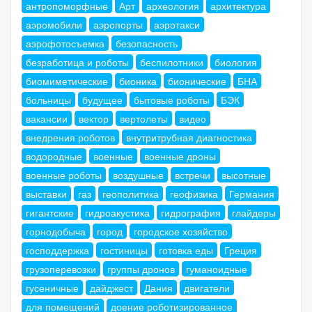
антропоморфные
Арт
археология
архитектура
аэромобили
аэропорты
аэротакси
аэрофотосъемка
безопасность
безработица и роботы
беспилотники
биология
биомиметические
бионика
бионические
БНА
больницы
будущее
бытовые роботы
БЭК
вакансии
вектор
вертолеты
видео
внедрения роботов
внутритрубная диагностика
водородные
военные
военные дроны
военные роботы
воздушные
встречи
высотные
выставки
газ
геополитика
геофизика
Германия
гигантские
гидроакустика
гидрография
глайдеры
горнодобыча
город
городское хозяйство
господдержка
гостиницы
готовка еды
Греция
грузоперевозки
группы дронов
гуманоидные
гусеничные
дайджест
Дания
двигатели
для помещений
доение роботизированное