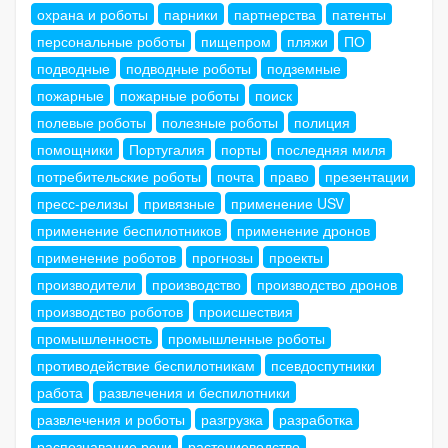
охрана и роботы
парники
партнерства
патенты
персональные роботы
пищепром
пляжи
ПО
подводные
подводные роботы
подземные
пожарные
пожарные роботы
поиск
полевые роботы
полезные роботы
полиция
помощники
Португалия
порты
последняя миля
потребительские роботы
почта
право
презентации
пресс-релизы
привязные
применение USV
применение беспилотников
применение дронов
применение роботов
прогнозы
проекты
производители
производство
производство дронов
производство роботов
происшествия
промышленность
промышленные роботы
противодействие беспилотникам
псевдоспутники
работа
развлечения и беспилотники
развлечения и роботы
разгрузка
разработка
распознавание речи
растениеводство