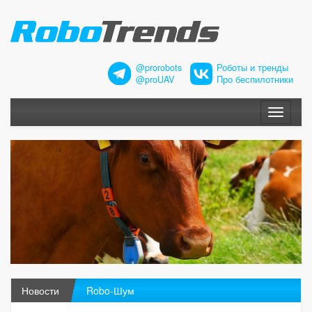
@prorobots
Роботы и тренды
@proUAV
Про беспилотники
Меню
Новости
Robo-Шум