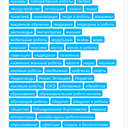
курьеры
лабораторные роботы
Латвия
лесоустройство
летающие
лизинг
линки
логистика
локализация
люди и роботы
магазины
машинное обучение
медицина
медицина и роботы
мелководье
металлургия
мнения
мобильные роботы
модульные
мойка
море
морская
морские
мусор
мусор и роботы
навигация
надводные
наземные
наземные военные роботы
налоги
наука
научные
научные роботы
необычные
нефтегаз
нефть
Нидерланды
Новая Зеландия
Норвегия
носимые роботы
ОАЭ
обитаемые
обработка
образование
образовательная робототехника
обучающие роботы
общепит
общепит и роботы
общество
Объединенное Королевство
окраска
октокоптеры
онлайн-курсы робототехники
опрыскивание
офисные
охрана и беспилотники