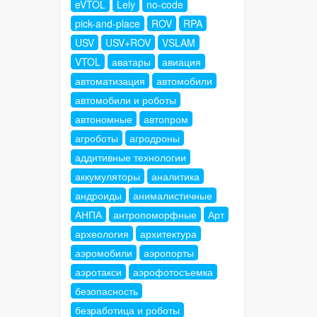
eVTOL
Lely
no-code
pick-and-place
ROV
RPA
USV
USV+ROV
VSLAM
VTOL
аватары
авиация
автоматизация
автомобили
автомобили и роботы
автономные
автопром
агроботы
агродроны
аддитивные технологии
аккумуляторы
аналитика
андроиды
анималистичные
АНПА
антропоморфные
Арт
археология
архитектура
аэромобили
аэропорты
аэротакси
аэрофотосъемка
безопасность
безработица и роботы