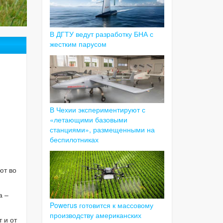
В ДГТУ ведут разработку БНА с
жестким парусом
В Чехии экспериментируют с
«летающими базовыми
станциями», размещенными на
беспилотниках
ют во
а –
Powerus готовится к массовому
производству американских
 и от