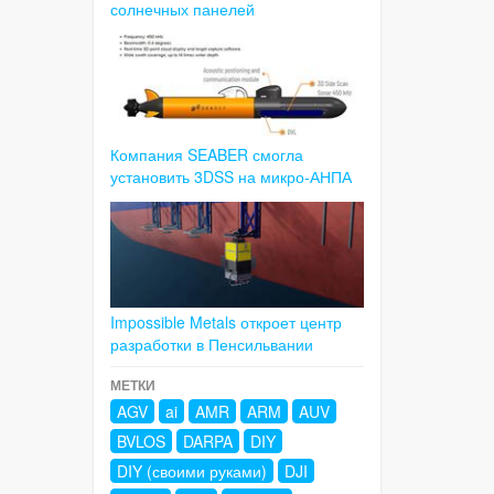
солнечных панелей
Компания SEABER смогла
установить 3DSS на микро-АНПА
Impossible Metals откроет центр
разработки в Пенсильвании
МЕТКИ
AGV
ai
AMR
ARM
AUV
BVLOS
DARPA
DIY
DIY (своими руками)
DJI