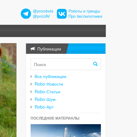
@prorobots
Роботы и тренды
@proUAV
Про беспилотники
Публикации
Все публикации
Robo-Новости
Robo-Статьи
Robo-Шум
Robo-Арт
ПОСЛЕДНИЕ МАТЕРИАЛЫ