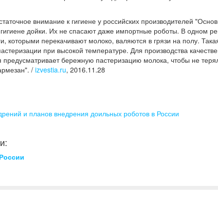
статочное внимание к гигиене у российских производителей "Осно
гигиене дойки. Их не спасают даже импортные роботы. В одном ре
и, которыми перекачивают молоко, валяются в грязи на полу. Така
пастеризации при высокой температуре. Для производства качестве
ия предусматривает бережную пастеризацию молока, чтобы не теря
армезан". /
izvestia.ru
, 2016.11.28
дрений и планов внедрения доильных роботов в России
и:
России