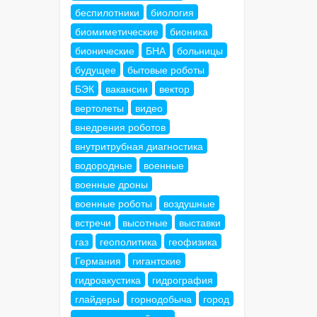
беспилотники
биология
биомиметические
бионика
бионические
БНА
больницы
будущее
бытовые роботы
БЭК
вакансии
вектор
вертолеты
видео
внедрения роботов
внутритрубная диагностика
водородные
военные
военные дроны
военные роботы
воздушные
встречи
высотные
выставки
газ
геополитика
геофизика
Германия
гигантские
гидроакустика
гидрография
глайдеры
горнодобыча
город