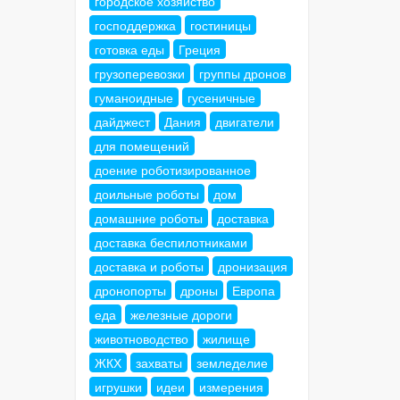
городское хозяйство
господдержка
гостиницы
готовка еды
Греция
грузоперевозки
группы дронов
гуманоидные
гусеничные
дайджест
Дания
двигатели
для помещений
доение роботизированное
доильные роботы
дом
домашние роботы
доставка
доставка беспилотниками
доставка и роботы
дронизация
дронопорты
дроны
Европа
еда
железные дороги
животноводство
жилище
ЖКХ
захваты
земледелие
игрушки
идеи
измерения