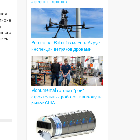
аграрных дронов
вная
гионе
я
нного
лись
Perceptual Robotics масштабирует
инспекции ветряков дронами
Monumental готовит "рой"
строительных роботов к выходу на
рынок США