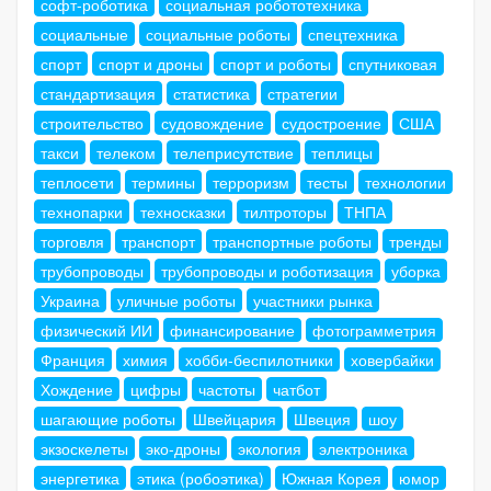
софт-роботика
социальная робототехника
социальные
социальные роботы
спецтехника
спорт
спорт и дроны
спорт и роботы
спутниковая
стандартизация
статистика
стратегии
строительство
судовождение
судостроение
США
такси
телеком
телеприсутствие
теплицы
теплосети
термины
терроризм
тесты
технологии
технопарки
техносказки
тилтроторы
ТНПА
торговля
транспорт
транспортные роботы
тренды
трубопроводы
трубопроводы и роботизация
уборка
Украина
уличные роботы
участники рынка
физический ИИ
финансирование
фотограмметрия
Франция
химия
хобби-беспилотники
ховербайки
Хождение
цифры
частоты
чатбот
шагающие роботы
Швейцария
Швеция
шоу
экзоскелеты
эко-дроны
экология
электроника
энергетика
этика (робоэтика)
Южная Корея
юмор