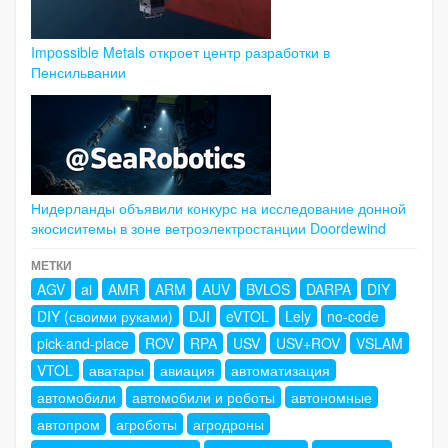
Impossible Metals откроет центр разработки в
Пенсильвании
Нидерланды объявили конкурс на исследование донной
экосиситемы в зоне ветроэлектростанции Doordewind
МЕТКИ
AGV
ai
AMR
ARM
AUV
BVLOS
DARPA
DIY
DIY (своими руками)
DJI
eVTOL
Lely
no-code
pick-and-place
ROV
RPA
USV
USV+ROV
VSLAM
VTOL
аватары
авиация
автоматизация
автомобили
автомобили и роботы
автономные
автопром
агроботы
агродроны