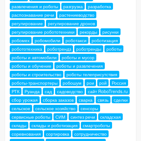
развлечения и роботы
разгрузка
разработка
распознавание речи
растениеводство
регулирование
регулирование дронов
регулирование робототехники
рекорды
рисунки
робомех
робомобили
роботакси
роботизация
робототехника
роботрендз
роботренды
роботы
роботы и автомобили
роботы и мусор
роботы и обучение
роботы и развлечения
роботы и строительство
роботы телеприсутствия
роботы-транспортеры
робошум
рои
рой
Россия
РТК
Руанда
сад
садоводство
сайт RoboTrends.ru
сбор урожая
сборка заказов
сварка
связь
сделки
сельское
сельское хозяйство
сенсоры
сервисные роботы
СИМ
синтез речи
складская
склады
склады и роботизация
смартроботы
соревнования
сортировка
сотрудничество