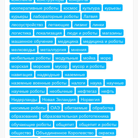
кооперативные роботы
космос
культура
курьезы
курьеры
лабораторные роботы
Латвия
лесоустройство
летающие
лизинг
линки
логистика
локализация
люди и роботы
магазины
машинное обучение
медицина
медицина и роботы
мелководье
металлургия
мнения
мобильные роботы
модульные
мойка
море
морская
морские
мусор
мусор и роботы
навигация
надводные
наземные
наземные военные роботы
налоги
наука
научные
научные роботы
необычные
нефтегаз
нефть
Нидерланды
Новая Зеландия
Норвегия
носимые роботы
ОАЭ
обитаемые
обработка
образование
образовательная робототехника
обучающие роботы
общепит
общепит и роботы
общество
Объединенное Королевство
окраска