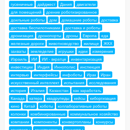
гусеничные
дайджест
Дания
двигатели
для помещений
доение роботизированное
доильные роботы
дом
домашние роботы
доставка
доставка беспилотниками
доставка и роботы
дронизация
дронопорты
дроны
Европа
еда
железные дороги
животноводство
жилище
ЖКХ
захваты
земледелие
игрушки
идеи
измерения
Израиль
ИИ
ИИ - вкратце
инвентаризация
инвестиции
Индия
Иннополис
инспекция
интервью
интерфейсы
инфоботы
Ирак
Иран
искусственный интеллект
испытания
исследования
история
Италия
Казахстан
как заработать
Канада
катера
квадрупеды
кейсы
киборгизация
кино
Китай
коботы
коллаборативные роботы
колонки
комбинированные
коммунальное хозяйство
компании
компоненты
конвертопланы
конкурсы
конспекты
конструкторы
концепты