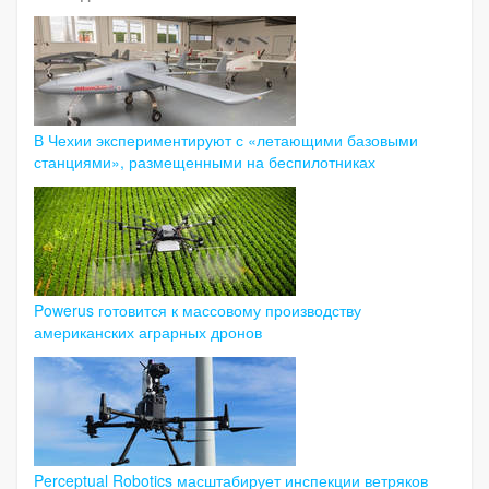
В Чехии экспериментируют с «летающими базовыми
станциями», размещенными на беспилотниках
Powerus готовится к массовому производству
американских аграрных дронов
Perceptual Robotics масштабирует инспекции ветряков