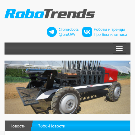
@prorobots
Роботы и тренды
@proUAV
Про беспилотники
Меню
Новости
Robo-Новости