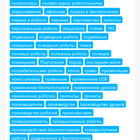
октокоптеры
онлайн-курсы робототехники
опрыскивание
офисные
охрана и беспилотники
охрана и роботы
парники
партнерства
патенты
персональные роботы
пищепром
пляжи
ПО
подводные
подводные роботы
подземные
пожарные
пожарные роботы
поиск
полевые роботы
полезные роботы
полиция
помощники
Португалия
порты
последняя миля
потребительские роботы
почта
право
презентации
пресс-релизы
привязные
применение USV
применение беспилотников
применение дронов
применение роботов
прогнозы
проекты
производители
производство
производство дронов
производство роботов
происшествия
промышленность
промышленные роботы
противодействие беспилотникам
псевдоспутники
работа
развлечения и беспилотники