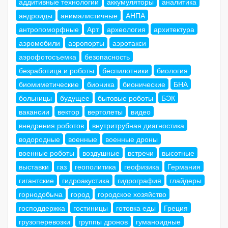
аддитивные технологии
аккумуляторы
аналитика
андроиды
анималистичные
АНПА
антропоморфные
Арт
археология
архитектура
аэромобили
аэропорты
аэротакси
аэрофотосъемка
безопасность
безработица и роботы
беспилотники
биология
биомиметические
бионика
бионические
БНА
больницы
будущее
бытовые роботы
БЭК
вакансии
вектор
вертолеты
видео
внедрения роботов
внутритрубная диагностика
водородные
военные
военные дроны
военные роботы
воздушные
встречи
высотные
выставки
газ
геополитика
геофизика
Германия
гигантские
гидроакустика
гидрография
глайдеры
горнодобыча
город
городское хозяйство
господдержка
гостиницы
готовка еды
Греция
грузоперевозки
группы дронов
гуманоидные