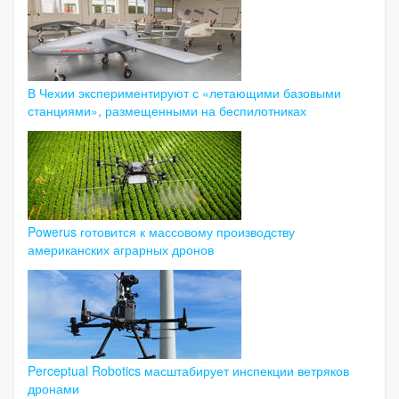
В Чехии экспериментируют с «летающими базовыми
станциями», размещенными на беспилотниках
Powerus готовится к массовому производству
американских аграрных дронов
Perceptual Robotics масштабирует инспекции ветряков
дронами