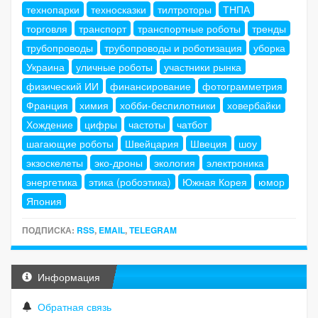
технопарки
техносказки
тилтроторы
ТНПА
торговля
транспорт
транспортные роботы
тренды
трубопроводы
трубопроводы и роботизация
уборка
Украина
уличные роботы
участники рынка
физический ИИ
финансирование
фотограмметрия
Франция
химия
хобби-беспилотники
ховербайки
Хождение
цифры
частоты
чатбот
шагающие роботы
Швейцария
Швеция
шоу
экзоскелеты
эко-дроны
экология
электроника
энергетика
этика (робоэтика)
Южная Корея
юмор
Япония
ПОДПИСКА:
RSS
,
EMAIL
,
TELEGRAM
Информация
Обратная связь