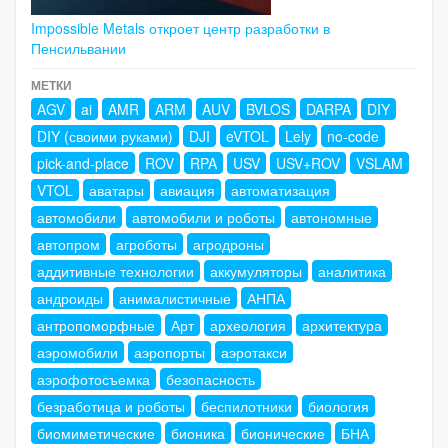
Impossible Metals откроет центр разработки в
Пенсильвании
МЕТКИ
AGV
ai
AMR
ARM
AUV
BVLOS
DARPA
DIY
DIY (своими руками)
DJI
eVTOL
Lely
no-code
pick-and-place
ROV
RPA
USV
USV+ROV
VSLAM
VTOL
аватары
авиация
автоматизация
автомобили
автомобили и роботы
автономные
автопром
агроботы
агродроны
аддитивные технологии
аккумуляторы
аналитика
андроиды
анималистичные
АНПА
антропоморфные
Арт
археология
архитектура
аэромобили
аэропорты
аэротакси
аэрофотосъемка
безопасность
безработица и роботы
беспилотники
биология
биомиметические
бионика
бионические
БНА