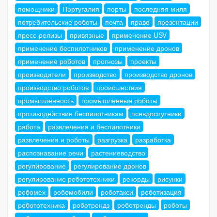
помощники
Португалия
порты
последняя миля
потребительские роботы
почта
право
презентации
пресс-релизы
привязные
применение USV
применение беспилотников
применение дронов
применение роботов
прогнозы
проекты
производители
производство
производство дронов
производство роботов
происшествия
промышленность
промышленные роботы
противодействие беспилотникам
псевдоспутники
работа
развлечения и беспилотники
развлечения и роботы
разгрузка
разработка
распознавание речи
растениеводство
регулирование
регулирование дронов
регулирование робототехники
рекорды
рисунки
робомех
робомобили
роботакси
роботизация
робототехника
роботрендз
роботренды
роботы