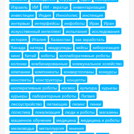
Израиль
ИИ
ИИ - вкратце
инвентаризация
инвестиции
Индия
Иннополис
инспекция
интервью
интерфейсы
инфоботы
Ирак
Иран
искусственный интеллект
испытания
исследования
история
Италия
Казахстан
как заработать
Канада
катера
квадрупеды
кейсы
киборгизация
кино
Китай
коботы
коллаборативные роботы
колонки
комбинированные
коммунальное хозяйство
компании
компоненты
конвертопланы
конкурсы
конспекты
конструкторы
концепты
кооперативные роботы
космос
культура
курьезы
курьеры
лабораторные роботы
Латвия
лесоустройство
летающие
лизинг
линки
логистика
локализация
люди и роботы
магазины
машинное обучение
медицина
медицина и роботы
мелководье
металлургия
мнения