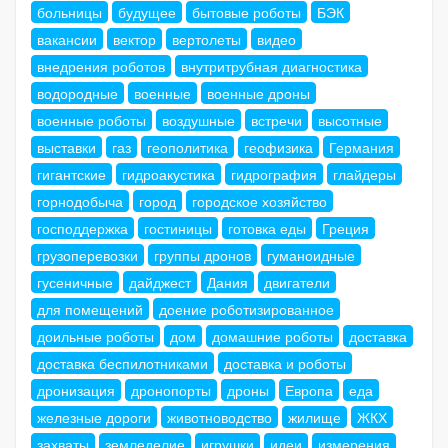
больницы
будущее
бытовые роботы
БЭК
вакансии
вектор
вертолеты
видео
внедрения роботов
внутритрубная диагностика
водородные
военные
военные дроны
военные роботы
воздушные
встречи
высотные
выставки
газ
геополитика
геофизика
Германия
гигантские
гидроакустика
гидрография
глайдеры
горнодобыча
город
городское хозяйство
господдержка
гостиницы
готовка еды
Греция
грузоперевозки
группы дронов
гуманоидные
гусеничные
дайджест
Дания
двигатели
для помещений
доение роботизированное
доильные роботы
дом
домашние роботы
доставка
доставка беспилотниками
доставка и роботы
дронизация
дронопорты
дроны
Европа
еда
железные дороги
животноводство
жилище
ЖКХ
захваты
земледелие
игрушки
идеи
измерения