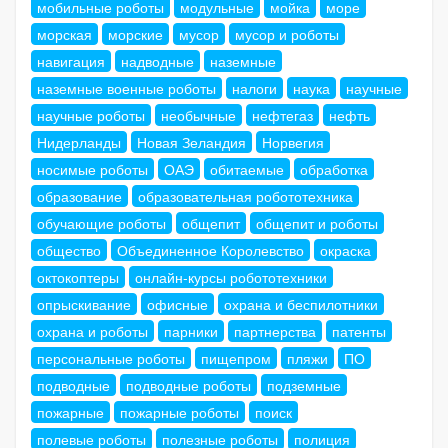
мобильные роботы
модульные
мойка
море
морская
морские
мусор
мусор и роботы
навигация
надводные
наземные
наземные военные роботы
налоги
наука
научные
научные роботы
необычные
нефтегаз
нефть
Нидерланды
Новая Зеландия
Норвегия
носимые роботы
ОАЭ
обитаемые
обработка
образование
образовательная робототехника
обучающие роботы
общепит
общепит и роботы
общество
Объединенное Королевство
окраска
октокоптеры
онлайн-курсы робототехники
опрыскивание
офисные
охрана и беспилотники
охрана и роботы
парники
партнерства
патенты
персональные роботы
пищепром
пляжи
ПО
подводные
подводные роботы
подземные
пожарные
пожарные роботы
поиск
полевые роботы
полезные роботы
полиция