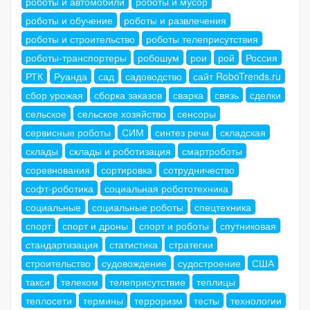
роботы и автомобили
роботы и мусор
роботы и обучение
роботы и развлечения
роботы и строительство
роботы телеприсутствия
роботы-транспортеры
робошум
рои
рой
Россия
РТК
Руанда
сад
садоводство
сайт RoboTrends.ru
сбор урожая
сборка заказов
сварка
связь
сделки
сельское
сельское хозяйство
сенсоры
сервисные роботы
СИМ
синтез речи
складская
склады
склады и роботизация
смартроботы
соревнования
сортировка
сотрудничество
софт-роботика
социальная робототехника
социальные
социальные роботы
спецтехника
спорт
спорт и дроны
спорт и роботы
спутниковая
стандартизация
статистика
стратегии
строительство
судовождение
судостроение
США
такси
телеком
телеприсутствие
теплицы
теплосети
термины
терроризм
тесты
технологии