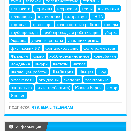
такси
телеком
телеприсутствие
теплицы
теплосети
термины
терроризм
тесты
технологии
технопарки
техносказки
тилтроторы
ТНПА
торговля
транспорт
транспортные роботы
тренды
трубопроводы
трубопроводы и роботизация
уборка
Украина
уличные роботы
участники рынка
физический ИИ
финансирование
фотограмметрия
Франция
химия
хобби-беспилотники
ховербайки
Хождение
цифры
частоты
чатбот
шагающие роботы
Швейцария
Швеция
шоу
экзоскелеты
эко-дроны
экология
электроника
энергетика
этика (робоэтика)
Южная Корея
юмор
Япония
ПОДПИСКА:
RSS
,
EMAIL
,
TELEGRAM
Информация