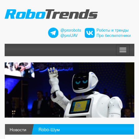
@prorobots
Роботы и тренды
@proUAV
Про беспилотники
Меню
Новости
Robo-Шум