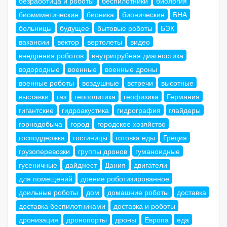
безработица и роботы
беспилотники
биология
биомиметические
бионика
бионические
БНА
больницы
будущее
бытовые роботы
БЭК
вакансии
вектор
вертолеты
видео
внедрения роботов
внутритрубная диагностика
водородные
военные
военные дроны
военные роботы
воздушные
встречи
высотные
выставки
газ
геополитика
геофизика
Германия
гигантские
гидроакустика
гидрография
глайдеры
горнодобыча
город
городское хозяйство
господдержка
гостиницы
готовка еды
Греция
грузоперевозки
группы дронов
гуманоидные
гусеничные
дайджест
Дания
двигатели
для помещений
доение роботизированное
доильные роботы
дом
домашние роботы
доставка
доставка беспилотниками
доставка и роботы
дронизация
дронопорты
дроны
Европа
еда