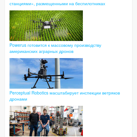
станциями», размещенными на беспилотниках
Powerus готовится к массовому производству
американских аграрных дронов
Perceptual Robotics масштабирует инспекции ветряков
дронами