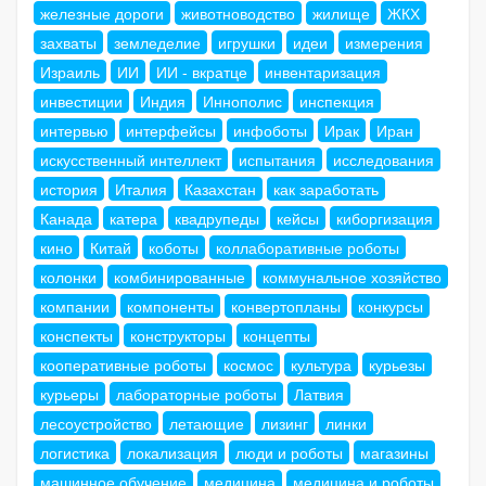
железные дороги
животноводство
жилище
ЖКХ
захваты
земледелие
игрушки
идеи
измерения
Израиль
ИИ
ИИ - вкратце
инвентаризация
инвестиции
Индия
Иннополис
инспекция
интервью
интерфейсы
инфоботы
Ирак
Иран
искусственный интеллект
испытания
исследования
история
Италия
Казахстан
как заработать
Канада
катера
квадрупеды
кейсы
киборгизация
кино
Китай
коботы
коллаборативные роботы
колонки
комбинированные
коммунальное хозяйство
компании
компоненты
конвертопланы
конкурсы
конспекты
конструкторы
концепты
кооперативные роботы
космос
культура
курьезы
курьеры
лабораторные роботы
Латвия
лесоустройство
летающие
лизинг
линки
логистика
локализация
люди и роботы
магазины
машинное обучение
медицина
медицина и роботы