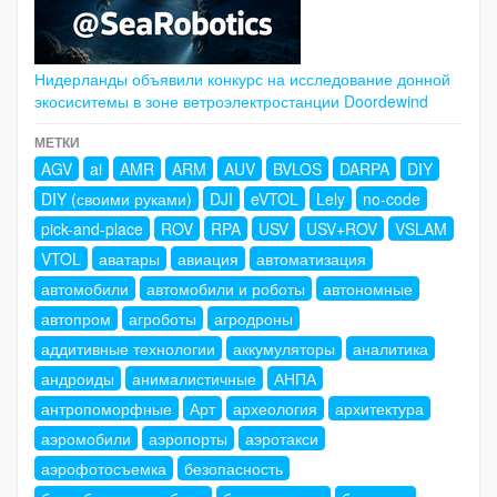
Нидерланды объявили конкурс на исследование донной
экосиситемы в зоне ветроэлектростанции Doordewind
МЕТКИ
AGV
ai
AMR
ARM
AUV
BVLOS
DARPA
DIY
DIY (своими руками)
DJI
eVTOL
Lely
no-code
pick-and-place
ROV
RPA
USV
USV+ROV
VSLAM
VTOL
аватары
авиация
автоматизация
автомобили
автомобили и роботы
автономные
автопром
агроботы
агродроны
аддитивные технологии
аккумуляторы
аналитика
андроиды
анималистичные
АНПА
антропоморфные
Арт
археология
архитектура
аэромобили
аэропорты
аэротакси
аэрофотосъемка
безопасность