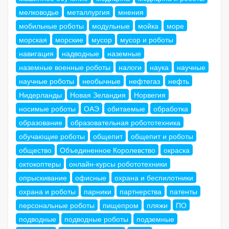
мелководье
металлургия
мнения
мобильные роботы
модульные
мойка
море
морская
морские
мусор
мусор и роботы
навигация
надводные
наземные
наземные военные роботы
налоги
наука
научные
научные роботы
необычные
нефтегаз
нефть
Нидерланды
Новая Зеландия
Норвегия
носимые роботы
ОАЭ
обитаемые
обработка
образование
образовательная робототехника
обучающие роботы
общепит
общепит и роботы
общество
Объединенное Королевство
окраска
октокоптеры
онлайн-курсы робототехники
опрыскивание
офисные
охрана и беспилотники
охрана и роботы
парники
партнерства
патенты
персональные роботы
пищепром
пляжи
ПО
подводные
подводные роботы
подземные