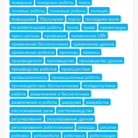
пожарные
пожарные роботы
поиск
полевые роботы
полезные роботы
полиция
помощники
Португалия
порты
последняя миля
потребительские роботы
почта
право
презентации
пресс-релизы
привязные
применение USV
применение беспилотников
применение дронов
применение роботов
прогнозы
проекты
производители
производство
производство дронов
производство роботов
происшествия
промышленность
промышленные роботы
противодействие беспилотникам
псевдоспутники
работа
развлечения и беспилотники
развлечения и роботы
разгрузка
разработка
распознавание речи
растениеводство
регулирование
регулирование дронов
регулирование робототехники
рекорды
рисунки
робомех
робомобили
роботакси
роботизация