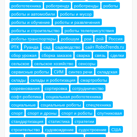
робототехника
роботрендз
роботренды
роботы
роботы и автомобили
роботы и мусор
роботы и обучение
роботы и развлечения
роботы и строительство
роботы телеприсутствия
роботы-транспортеры
робошум
рои
рой
Россия
РТК
Руанда
сад
садоводство
сайт RoboTrends.ru
сбор урожая
сборка заказов
сварка
связь
сделки
сельское
сельское хозяйство
сенсоры
сервисные роботы
СИМ
синтез речи
складская
склады
склады и роботизация
смартроботы
соревнования
сортировка
сотрудничество
софт-роботика
социальная робототехника
социальные
социальные роботы
спецтехника
спорт
спорт и дроны
спорт и роботы
спутниковая
стандартизация
статистика
стратегии
строительство
судовождение
судостроение
США