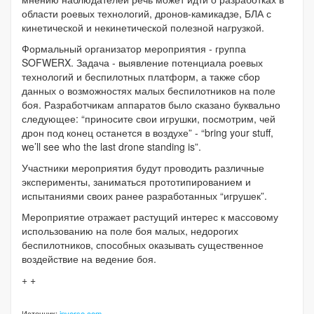
области роевых технологий, дронов-камикадзе, БЛА с
кинетической и некинетической полезной нагрузкой.
Формальный организатор мероприятия - группа
SOFWERX. Задача - выявление потенциала роевых
технологий и беспилотных платформ, а также сбор
данных о возможностях малых беспилотников на поле
боя. Разработчикам аппаратов было сказано буквально
следующее: “приносите свои игрушки, посмотрим, чей
дрон под конец останется в воздухе” - “bring your stuff,
we’ll see who the last drone standing is”.
Участники мероприятия будут проводить различные
эксперименты, заниматься прототипированием и
испытаниями своих ранее разработанных “игрушек”.
Мероприятие отражает растущий интерес к массовому
использованию на поле боя малых, недорогих
беспилотников, способных оказывать существенное
воздействие на ведение боя.
+ +
Источник:
inverse.com