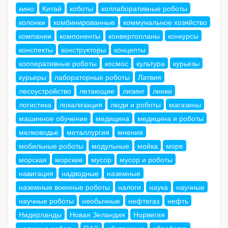
кино
Китай
коботы
коллаборативные роботы
колонки
комбинированные
коммунальное хозяйство
компании
компоненты
конвертопланы
конкурсы
конспекты
конструкторы
концепты
кооперативные роботы
космос
культура
курьезы
курьеры
лабораторные роботы
Латвия
лесоустройство
летающие
лизинг
линки
логистика
локализация
люди и роботы
магазины
машинное обучение
медицина
медицина и роботы
мелководье
металлургия
мнения
мобильные роботы
модульные
мойка
море
морская
морские
мусор
мусор и роботы
навигация
надводные
наземные
наземные военные роботы
налоги
наука
научные
научные роботы
необычные
нефтегаз
нефть
Нидерланды
Новая Зеландия
Норвегия
носимые роботы
ОАЭ
обитаемые
обработка