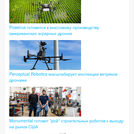
Powerus готовится к массовому производству
американских аграрных дронов
Perceptual Robotics масштабирует инспекции ветряков
дронами
Monumental готовит "рой" строительных роботов к выходу
на рынок США