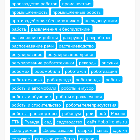
производство роботов
происшествия
промышленность
промышленные роботы
противодействие беспилотникам
псевдоспутники
работа
развлечения и беспилотники
развлечения и роботы
разгрузка
разработка
распознавание речи
растениеводство
регулирование
регулирование дронов
регулирование робототехники
рекорды
рисунки
робомех
робомобили
роботакси
роботизация
робототехника
роботрендз
роботренды
роботы
роботы и автомобили
роботы и мусор
роботы и обучение
роботы и развлечения
роботы и строительство
роботы телеприсутствия
роботы-транспортеры
робошум
рои
рой
Россия
РТК
Руанда
сад
садоводство
сайт RoboTrends.ru
сбор урожая
сборка заказов
сварка
связь
сделки
сельское
сельское хозяйство
сенсоры