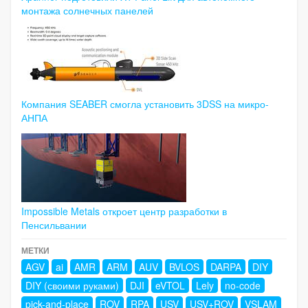
монтажа солнечных панелей
Компания SEABER смогла установить 3DSS на микро-
АНПА
Impossible Metals откроет центр разработки в
Пенсильвании
МЕТКИ
AGV
ai
AMR
ARM
AUV
BVLOS
DARPA
DIY
DIY (своими руками)
DJI
eVTOL
Lely
no-code
pick-and-place
ROV
RPA
USV
USV+ROV
VSLAM