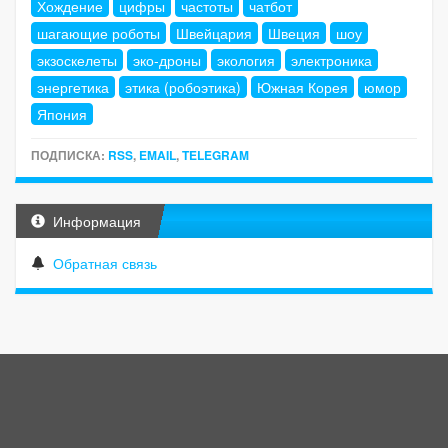
Хождение
цифры
частоты
чатбот
шагающие роботы
Швейцария
Швеция
шоу
экзоскелеты
эко-дроны
экология
электроника
энергетика
этика (робоэтика)
Южная Корея
юмор
Япония
ПОДПИСКА:
RSS
,
EMAIL
,
TELEGRAM
Информация
Обратная связь