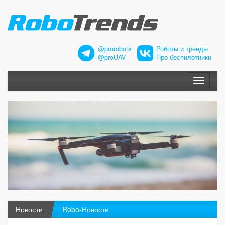
@prorobots
Роботы и тренды
@proUAV
Про беспилотники
Меню
Новости
Robo-Новости