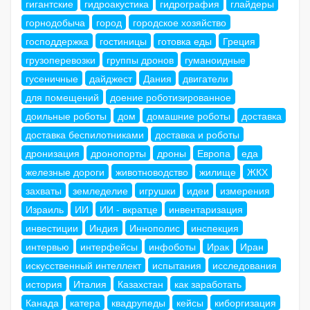
гигантские
гидроакустика
гидрография
глайдеры
горнодобыча
город
городское хозяйство
господдержка
гостиницы
готовка еды
Греция
грузоперевозки
группы дронов
гуманоидные
гусеничные
дайджест
Дания
двигатели
для помещений
доение роботизированное
доильные роботы
дом
домашние роботы
доставка
доставка беспилотниками
доставка и роботы
дронизация
дронопорты
дроны
Европа
еда
железные дороги
животноводство
жилище
ЖКХ
захваты
земледелие
игрушки
идеи
измерения
Израиль
ИИ
ИИ - вкратце
инвентаризация
инвестиции
Индия
Иннополис
инспекция
интервью
интерфейсы
инфоботы
Ирак
Иран
искусственный интеллект
испытания
исследования
история
Италия
Казахстан
как заработать
Канада
катера
квадрупеды
кейсы
киборгизация