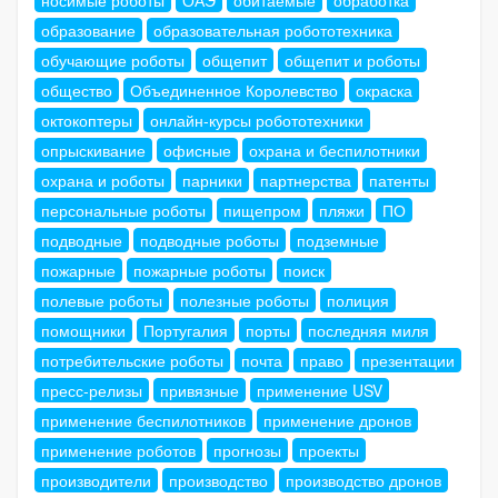
образование
образовательная робототехника
обучающие роботы
общепит
общепит и роботы
общество
Объединенное Королевство
окраска
октокоптеры
онлайн-курсы робототехники
опрыскивание
офисные
охрана и беспилотники
охрана и роботы
парники
партнерства
патенты
персональные роботы
пищепром
пляжи
ПО
подводные
подводные роботы
подземные
пожарные
пожарные роботы
поиск
полевые роботы
полезные роботы
полиция
помощники
Португалия
порты
последняя миля
потребительские роботы
почта
право
презентации
пресс-релизы
привязные
применение USV
применение беспилотников
применение дронов
применение роботов
прогнозы
проекты
производители
производство
производство дронов