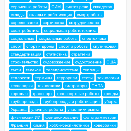
сервисные роботы
СИМ
синтез речи
складская
склады
склады и роботизация
смартроботы
соревнования
сортировка
сотрудничество
софт-роботика
социальная робототехника
социальные
социальные роботы
спецтехника
спорт
спорт и дроны
спорт и роботы
спутниковая
стандартизация
статистика
стратегии
строительство
судовождение
судостроение
США
такси
телеком
телеприсутствие
теплицы
теплосети
термины
терроризм
тесты
технологии
технопарки
техносказки
тилтроторы
ТНПА
торговля
транспорт
транспортные роботы
тренды
трубопроводы
трубопроводы и роботизация
уборка
Украина
уличные роботы
участники рынка
физический ИИ
финансирование
фотограмметрия
Франция
химия
хобби-беспилотники
ховербайки