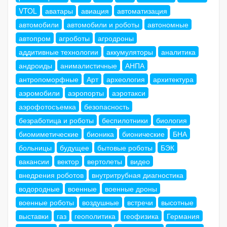
VTOL
аватары
авиация
автоматизация
автомобили
автомобили и роботы
автономные
автопром
агроботы
агродроны
аддитивные технологии
аккумуляторы
аналитика
андроиды
анималистичные
АНПА
антропоморфные
Арт
археология
архитектура
аэромобили
аэропорты
аэротакси
аэрофотосъемка
безопасность
безработица и роботы
беспилотники
биология
биомиметические
бионика
бионические
БНА
больницы
будущее
бытовые роботы
БЭК
вакансии
вектор
вертолеты
видео
внедрения роботов
внутритрубная диагностика
водородные
военные
военные дроны
военные роботы
воздушные
встречи
высотные
выставки
газ
геополитика
геофизика
Германия