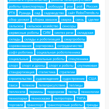
роботы-транспортеры
робошум
рои
рой
Россия
РТК
Руанда
сад
садоводство
сайт RoboTrends.ru
сбор урожая
сборка заказов
сварка
связь
сделки
сельское
сельское хозяйство
сенсоры
сервисные роботы
СИМ
синтез речи
складская
склады
склады и роботизация
смартроботы
соревнования
сортировка
сотрудничество
софт-роботика
социальная робототехника
социальные
социальные роботы
спецтехника
спорт
спорт и дроны
спорт и роботы
спутниковая
стандартизация
статистика
стратегии
строительство
судовождение
судостроение
США
такси
телеком
телеприсутствие
теплицы
теплосети
термины
терроризм
тесты
технологии
технопарки
техносказки
тилтроторы
ТНПА
торговля
транспорт
транспортные роботы
тренды