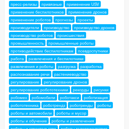
пресс-релизы
привязные
применение USV
применение беспилотников
применение дронов
применение роботов
прогнозы
проекты
производители
производство
производство дронов
производство роботов
происшествия
промышленность
промышленные роботы
противодействие беспилотникам
псевдоспутники
работа
развлечения и беспилотники
развлечения и роботы
разгрузка
разработка
распознавание речи
растениеводство
регулирование
регулирование дронов
регулирование робототехники
рекорды
рисунки
робомех
робомобили
роботакси
роботизация
робототехника
роботрендз
роботренды
роботы
роботы и автомобили
роботы и мусор
роботы и обучение
роботы и развлечения
роботы и строительство
роботы телеприсутствия