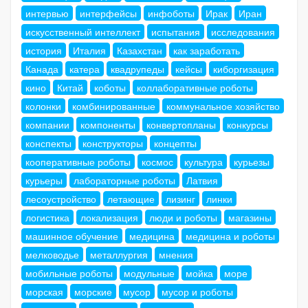
интервью
интерфейсы
инфоботы
Ирак
Иран
искусственный интеллект
испытания
исследования
история
Италия
Казахстан
как заработать
Канада
катера
квадрупеды
кейсы
киборгизация
кино
Китай
коботы
коллаборативные роботы
колонки
комбинированные
коммунальное хозяйство
компании
компоненты
конвертопланы
конкурсы
конспекты
конструкторы
концепты
кооперативные роботы
космос
культура
курьезы
курьеры
лабораторные роботы
Латвия
лесоустройство
летающие
лизинг
линки
логистика
локализация
люди и роботы
магазины
машинное обучение
медицина
медицина и роботы
мелководье
металлургия
мнения
мобильные роботы
модульные
мойка
море
морская
морские
мусор
мусор и роботы