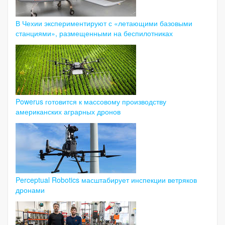
В Чехии экспериментируют с «летающими базовыми
станциями», размещенными на беспилотниках
Powerus готовится к массовому производству
американских аграрных дронов
Perceptual Robotics масштабирует инспекции ветряков
дронами