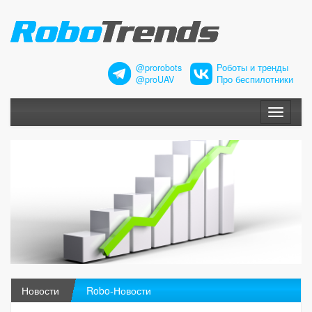
@prorobots
Роботы и тренды
@proUAV
Про беспилотники
Меню
Новости
Robo-Новости