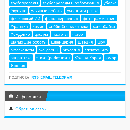
трубопроводы
трубопроводы и роботизация
уборка
Украина
уличные роботы
участники рынка
физический ИИ
финансирование
фотограмметрия
Франция
химия
хобби-беспилотники
ховербайки
Хождение
цифры
частоты
чатбот
шагающие роботы
Швейцария
Швеция
шоу
экзоскелеты
эко-дроны
экология
электроника
энергетика
этика (робоэтика)
Южная Корея
юмор
Япония
ПОДПИСКА:
RSS
,
EMAIL
,
TELEGRAM
Информация
Обратная связь