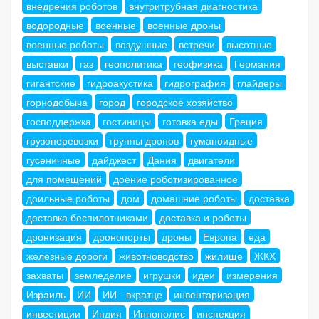
внедрения роботов
внутритрубная диагностика
водородные
военные
военные дроны
военные роботы
воздушные
встречи
высотные
выставки
газ
геополитика
геофизика
Германия
гигантские
гидроакустика
гидрография
глайдеры
горнодобыча
город
городское хозяйство
господдержка
гостиницы
готовка еды
Греция
грузоперевозки
группы дронов
гуманоидные
гусеничные
дайджест
Дания
двигатели
для помещений
доение роботизированное
доильные роботы
дом
домашние роботы
доставка
доставка беспилотниками
доставка и роботы
дронизация
дронопорты
дроны
Европа
еда
железные дороги
животноводство
жилище
ЖКХ
захваты
земледелие
игрушки
идеи
измерения
Израиль
ИИ
ИИ - вкратце
инвентаризация
инвестиции
Индия
Иннополис
инспекция