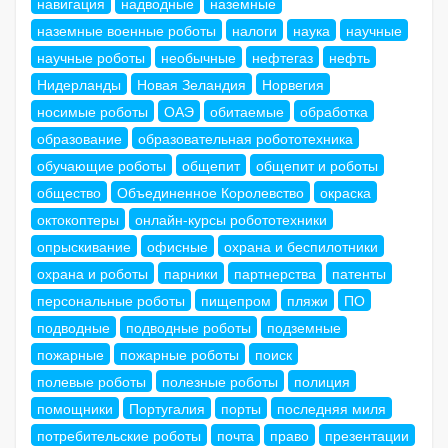
навигация
надводные
наземные
наземные военные роботы
налоги
наука
научные
научные роботы
необычные
нефтегаз
нефть
Нидерланды
Новая Зеландия
Норвегия
носимые роботы
ОАЭ
обитаемые
обработка
образование
образовательная робототехника
обучающие роботы
общепит
общепит и роботы
общество
Объединенное Королевство
окраска
октокоптеры
онлайн-курсы робототехники
опрыскивание
офисные
охрана и беспилотники
охрана и роботы
парники
партнерства
патенты
персональные роботы
пищепром
пляжи
ПО
подводные
подводные роботы
подземные
пожарные
пожарные роботы
поиск
полевые роботы
полезные роботы
полиция
помощники
Португалия
порты
последняя миля
потребительские роботы
почта
право
презентации