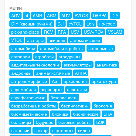
МЕТКИ
AGV
ai
AMR
ARM
AUV
BVLOS
DARPA
DIY
DIY (своими руками)
DJI
eVTOL
Lely
no-code
pick-and-place
ROV
RPA
USV
USV+ROV
VSLAM
VTOL
аватары
авиация
автоматизация
автомобили
автомобили и роботы
автономные
автопром
агроботы
агродроны
аддитивные технологии
аккумуляторы
аналитика
андроиды
анималистичные
АНПА
антропоморфные
Арт
археология
архитектура
аэромобили
аэропорты
аэротакси
аэрофотосъемка
безопасность
безработица и роботы
беспилотники
биология
биомиметические
бионика
бионические
БНА
больницы
будущее
бытовые роботы
БЭК
вакансии
вектор
вертолеты
видео