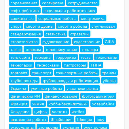
соревнования
сортировка
сотрудничество
софт-роботика
социальная робототехника
социальные
социальные роботы
спецтехника
спорт
спорт и дроны
спорт и роботы
спутниковая
стандартизация
статистика
стратегии
строительство
судовождение
судостроение
США
такси
телеком
телеприсутствие
теплицы
теплосети
термины
терроризм
тесты
технологии
технопарки
техносказки
тилтроторы
ТНПА
торговля
транспорт
транспортные роботы
тренды
трубопроводы
трубопроводы и роботизация
уборка
Украина
уличные роботы
участники рынка
физический ИИ
финансирование
фотограмметрия
Франция
химия
хобби-беспилотники
ховербайки
Хождение
цифры
частоты
чатбот
шагающие роботы
Швейцария
Швеция
шоу
экзоскелеты
эко-дроны
экология
электроника