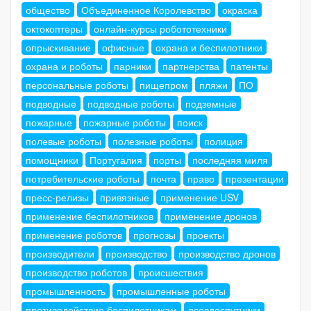
общество
Объединенное Королевство
окраска
октокоптеры
онлайн-курсы робототехники
опрыскивание
офисные
охрана и беспилотники
охрана и роботы
парники
партнерства
патенты
персональные роботы
пищепром
пляжи
ПО
подводные
подводные роботы
подземные
пожарные
пожарные роботы
поиск
полевые роботы
полезные роботы
полиция
помощники
Португалия
порты
последняя миля
потребительские роботы
почта
право
презентации
пресс-релизы
привязные
применение USV
применение беспилотников
применение дронов
применение роботов
прогнозы
проекты
производители
производство
производство дронов
производство роботов
происшествия
промышленность
промышленные роботы
противодействие беспилотникам
псевдоспутники