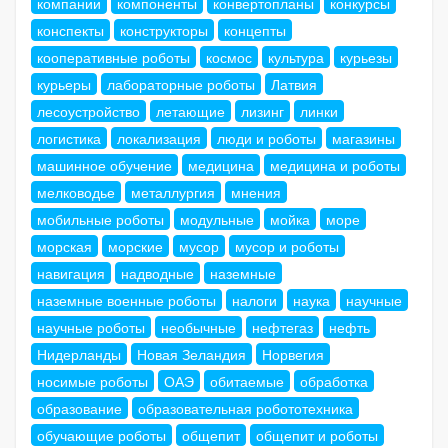
компании
компоненты
конвертопланы
конкурсы
конспекты
конструкторы
концепты
кооперативные роботы
космос
культура
курьезы
курьеры
лабораторные роботы
Латвия
лесоустройство
летающие
лизинг
линки
логистика
локализация
люди и роботы
магазины
машинное обучение
медицина
медицина и роботы
мелководье
металлургия
мнения
мобильные роботы
модульные
мойка
море
морская
морские
мусор
мусор и роботы
навигация
надводные
наземные
наземные военные роботы
налоги
наука
научные
научные роботы
необычные
нефтегаз
нефть
Нидерланды
Новая Зеландия
Норвегия
носимые роботы
ОАЭ
обитаемые
обработка
образование
образовательная робототехника
обучающие роботы
общепит
общепит и роботы