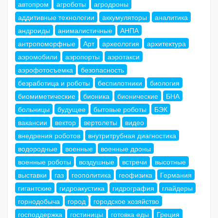
автопром
агроботы
агродроны
аддитивные технологии
аккумуляторы
аналитика
андроиды
анималистичные
АНПА
антропоморфные
Арт
археология
архитектура
аэромобили
аэропорты
аэротакси
аэрофотосъемка
безопасность
безработица и роботы
беспилотники
биология
биомиметические
бионика
бионические
БНА
больницы
будущее
бытовые роботы
БЭК
вакансии
вектор
вертолеты
видео
внедрения роботов
внутритрубная диагностика
водородные
военные
военные дроны
военные роботы
воздушные
встречи
высотные
выставки
газ
геополитика
геофизика
Германия
гигантские
гидроакустика
гидрография
глайдеры
горнодобыча
город
городское хозяйство
господдержка
гостиницы
готовка еды
Греция