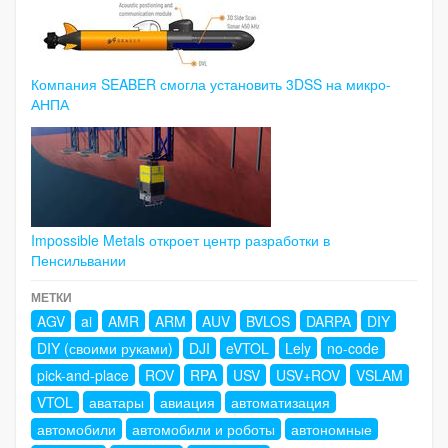
Компания SEABER смогла установить 3DSS на микро-
АНПА
Impossible Metals откроет центр разработки в
Пенсильвании
МЕТКИ
AGV
ai
AMR
ARM
AUV
BVLOS
DARPA
DIY
DIY (своими руками)
DJI
eVTOL
Lely
no-code
pick-and-place
ROV
RPA
USV
USV+ROV
VSLAM
VTOL
аватары
авиация
автоматизация
автомобили
автомобили и роботы
автономные