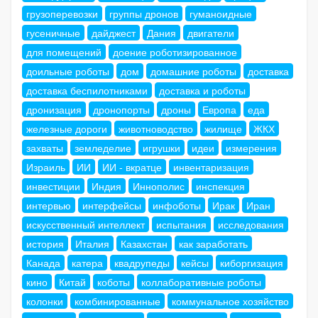
грузоперевозки
группы дронов
гуманоидные
гусеничные
дайджест
Дания
двигатели
для помещений
доение роботизированное
доильные роботы
дом
домашние роботы
доставка
доставка беспилотниками
доставка и роботы
дронизация
дронопорты
дроны
Европа
еда
железные дороги
животноводство
жилище
ЖКХ
захваты
земледелие
игрушки
идеи
измерения
Израиль
ИИ
ИИ - вкратце
инвентаризация
инвестиции
Индия
Иннополис
инспекция
интервью
интерфейсы
инфоботы
Ирак
Иран
искусственный интеллект
испытания
исследования
история
Италия
Казахстан
как заработать
Канада
катера
квадрупеды
кейсы
киборгизация
кино
Китай
коботы
коллаборативные роботы
колонки
комбинированные
коммунальное хозяйство