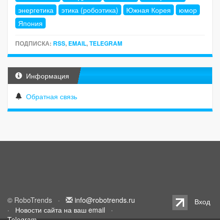
энергетика
этика (робоэтика)
Южная Корея
юмор
Япония
ПОДПИСКА:
RSS
,
EMAIL
,
TELEGRAM
Информация
Обратная связь
© RoboTrends ·
info@robotrends.ru
Вход
·
Новости сайта на ваш email
·
Telegram