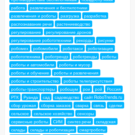
работа
развлечения и беспилотники
развлечения и роботы
разгрузка
разработка
распознавание речи
растениеводство
регулирование
регулирование дронов
регулирование робототехники
рекорды
рисунки
робомех
робомобили
роботакси
роботизация
робототехника
роботрендз
роботренды
роботы
роботы и автомобили
роботы и мусор
роботы и обучение
роботы и развлечения
роботы и строительство
роботы телеприсутствия
роботы-транспортеры
робошум
рои
рой
Россия
РТК
Руанда
сад
садоводство
сайт RoboTrends.ru
сбор урожая
сборка заказов
сварка
связь
сделки
сельское
сельское хозяйство
сенсоры
сервисные роботы
СИМ
синтез речи
складская
склады
склады и роботизация
смартроботы