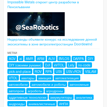
Impossible Metals откроет центр разработки в
Пенсильвании
Нидерланды объявили конкурс на исследование донной
экосиситемы в зоне ветроэлектростанции Doordewind
МЕТКИ
AGV
ai
AMR
ARM
AUV
BVLOS
DARPA
DIY
DIY (своими руками)
DJI
eVTOL
Lely
no-code
pick-and-place
ROV
RPA
USV
USV+ROV
VSLAM
VTOL
аватары
авиация
автоматизация
автомобили
автомобили и роботы
автономные
автопром
агроботы
агродроны
аддитивные технологии
аккумуляторы
аналитика
андроиды
анималистичные
АНПА