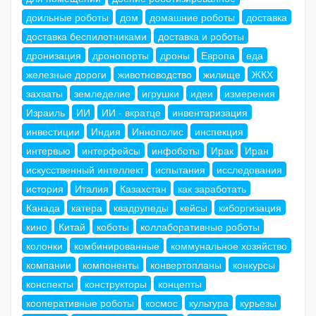
доильные роботы
дом
домашние роботы
доставка
доставка беспилотниками
доставка и роботы
дронизация
дронопорты
дроны
Европа
еда
железные дороги
животноводство
жилище
ЖКХ
захваты
земледелие
игрушки
идеи
измерения
Израиль
ИИ
ИИ - вкратце
инвентаризация
инвестиции
Индия
Иннополис
инспекция
интервью
интерфейсы
инфоботы
Ирак
Иран
искусственный интеллект
испытания
исследования
история
Италия
Казахстан
как заработать
Канада
катера
квадрупеды
кейсы
киборгизация
кино
Китай
коботы
коллаборативные роботы
колонки
комбинированные
коммунальное хозяйство
компании
компоненты
конвертопланы
конкурсы
конспекты
конструкторы
концепты
кооперативные роботы
космос
культура
курьезы