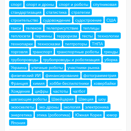
спорт
спорт и дроны
спорт и роботы
спутниковая
стандартизация
статистика
стратегии
строительство
судовождение
судостроение
США
такси
телеком
телеприсутствие
теплицы
теплосети
термины
терроризм
тесты
технологии
технопарки
техносказки
тилтроторы
ТНПА
торговля
транспорт
транспортные роботы
тренды
трубопроводы
трубопроводы и роботизация
уборка
Украина
уличные роботы
участники рынка
физический ИИ
финансирование
фотограмметрия
Франция
химия
хобби-беспилотники
ховербайки
Хождение
цифры
частоты
чатбот
шагающие роботы
Швейцария
Швеция
шоу
экзоскелеты
эко-дроны
экология
электроника
энергетика
этика (робоэтика)
Южная Корея
юмор
Япония