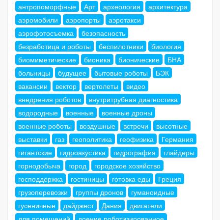
антропоморфные
Арт
археология
архитектура
аэромобили
аэропорты
аэротакси
аэрофотосъемка
безопасность
безработица и роботы
беспилотники
биология
биомиметические
бионика
бионические
БНА
больницы
будущее
бытовые роботы
БЭК
вакансии
вектор
вертолеты
видео
внедрения роботов
внутритрубная диагностика
водородные
военные
военные дроны
военные роботы
воздушные
встречи
высотные
выставки
газ
геополитика
геофизика
Германия
гигантские
гидроакустика
гидрография
глайдеры
горнодобыча
город
городское хозяйство
господдержка
гостиницы
готовка еды
Греция
грузоперевозки
группы дронов
гуманоидные
гусеничные
дайджест
Дания
двигатели
для помещений
доение роботизированное