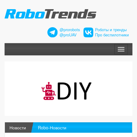
@prorobots
Роботы и тренды
@proUAV
Про беспилотники
Меню
Новости
Robo-Новости