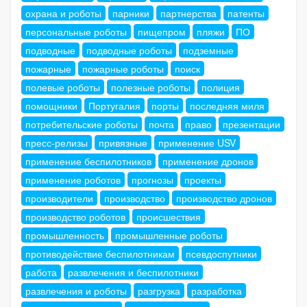
охрана и роботы
парники
партнерства
патенты
персональные роботы
пищепром
пляжи
ПО
подводные
подводные роботы
подземные
пожарные
пожарные роботы
поиск
полевые роботы
полезные роботы
полиция
помощники
Португалия
порты
последняя миля
потребительские роботы
почта
право
презентации
пресс-релизы
привязные
применение USV
применение беспилотников
применение дронов
применение роботов
прогнозы
проекты
производители
производство
производство дронов
производство роботов
происшествия
промышленность
промышленные роботы
противодействие беспилотникам
псевдоспутники
работа
развлечения и беспилотники
развлечения и роботы
разгрузка
разработка