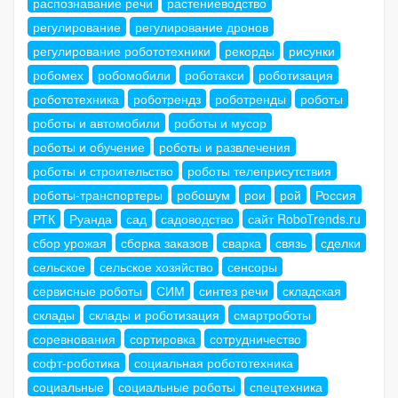
распознавание речи
растениеводство
регулирование
регулирование дронов
регулирование робототехники
рекорды
рисунки
робомех
робомобили
роботакси
роботизация
робототехника
роботрендз
роботренды
роботы
роботы и автомобили
роботы и мусор
роботы и обучение
роботы и развлечения
роботы и строительство
роботы телеприсутствия
роботы-транспортеры
робошум
рои
рой
Россия
РТК
Руанда
сад
садоводство
сайт RoboTrends.ru
сбор урожая
сборка заказов
сварка
связь
сделки
сельское
сельское хозяйство
сенсоры
сервисные роботы
СИМ
синтез речи
складская
склады
склады и роботизация
смартроботы
соревнования
сортировка
сотрудничество
софт-роботика
социальная робототехника
социальные
социальные роботы
спецтехника