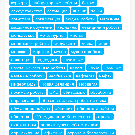
курьеры
лабораторные роботы
Латвия
лесоустройство
летающие
лизинг
линки
логистика
локализация
люди и роботы
магазины
машинное обучение
медицина
медицина и роботы
мелководье
металлургия
мнения
мобильные роботы
модульные
мойка
море
морская
морские
мусор
мусор и роботы
навигация
надводные
наземные
наземные военные роботы
налоги
наука
научные
научные роботы
необычные
нефтегаз
нефть
Нидерланды
Новая Зеландия
Норвегия
носимые роботы
ОАЭ
обитаемые
обработка
образование
образовательная робототехника
обучающие роботы
общепит
общепит и роботы
общество
Объединенное Королевство
окраска
октокоптеры
онлайн-курсы робототехники
опрыскивание
офисные
охрана и беспилотники