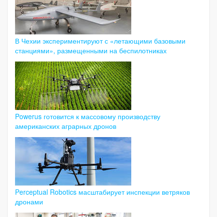
В Чехии экспериментируют с «летающими базовыми
станциями», размещенными на беспилотниках
Powerus готовится к массовому производству
американских аграрных дронов
Perceptual Robotics масштабирует инспекции ветряков
дронами