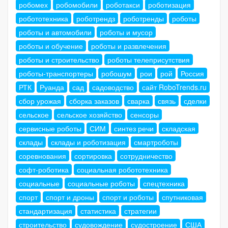
робомех
робомобили
роботакси
роботизация
робототехника
роботрендз
роботренды
роботы
роботы и автомобили
роботы и мусор
роботы и обучение
роботы и развлечения
роботы и строительство
роботы телеприсутствия
роботы-транспортеры
робошум
рои
рой
Россия
РТК
Руанда
сад
садоводство
сайт RoboTrends.ru
сбор урожая
сборка заказов
сварка
связь
сделки
сельское
сельское хозяйство
сенсоры
сервисные роботы
СИМ
синтез речи
складская
склады
склады и роботизация
смартроботы
соревнования
сортировка
сотрудничество
софт-роботика
социальная робототехника
социальные
социальные роботы
спецтехника
спорт
спорт и дроны
спорт и роботы
спутниковая
стандартизация
статистика
стратегии
строительство
судовождение
судостроение
США