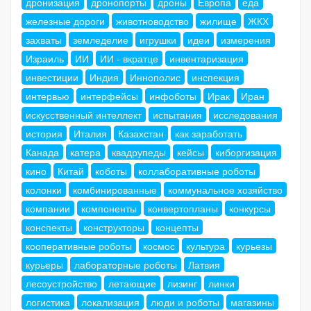
дронизация
дронопорты
дроны
Европа
еда
железные дороги
животноводство
жилище
ЖКХ
захваты
земледелие
игрушки
идеи
измерения
Израиль
ИИ
ИИ - вкратце
инвентаризация
инвестиции
Индия
Иннополис
инспекция
интервью
интерфейсы
инфоботы
Ирак
Иран
искусственный интеллект
испытания
исследования
история
Италия
Казахстан
как заработать
Канада
катера
квадрупеды
кейсы
киборгизация
кино
Китай
коботы
коллаборативные роботы
колонки
комбинированные
коммунальное хозяйство
компании
компоненты
конвертопланы
конкурсы
конспекты
конструкторы
концепты
кооперативные роботы
космос
культура
курьезы
курьеры
лабораторные роботы
Латвия
лесоустройство
летающие
лизинг
линки
логистика
локализация
люди и роботы
магазины