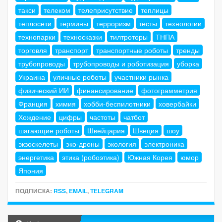
такси
телеком
телеприсутствие
теплицы
теплосети
термины
терроризм
тесты
технологии
технопарки
техносказки
тилтроторы
ТНПА
торговля
транспорт
транспортные роботы
тренды
трубопроводы
трубопроводы и роботизация
уборка
Украина
уличные роботы
участники рынка
физический ИИ
финансирование
фотограмметрия
Франция
химия
хобби-беспилотники
ховербайки
Хождение
цифры
частоты
чатбот
шагающие роботы
Швейцария
Швеция
шоу
экзоскелеты
эко-дроны
экология
электроника
энергетика
этика (робоэтика)
Южная Корея
юмор
Япония
ПОДПИСКА:
RSS
,
EMAIL
,
TELEGRAM