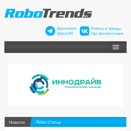
@prorobots
Роботы и тренды
@proUAV
Про беспилотники
Меню
Новости
Robo-Статьи