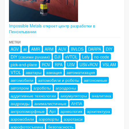
Impossible Metals откроет центр разработки в
Пенсильвании
МЕТКИ
AGV
ai
AMR
ARM
AUV
BVLOS
DARPA
DIY
DIY (своими руками)
DJI
eVTOL
Lely
no-code
pick-and-place
ROV
RPA
USV
USV+ROV
VSLAM
VTOL
аватары
авиация
автоматизация
автомобили
автомобили и роботы
автономные
автопром
агроботы
агродроны
аддитивные технологии
аккумуляторы
аналитика
андроиды
анималистичные
АНПА
антропоморфные
Арт
археология
архитектура
аэромобили
аэропорты
аэротакси
аэрофотосъемка
безопасность