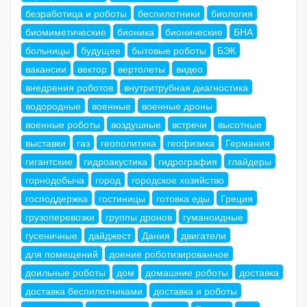
безработица и роботы
беспилотники
биология
биомиметические
бионика
бионические
БНА
больницы
будущее
бытовые роботы
БЭК
вакансии
вектор
вертолеты
видео
внедрения роботов
внутритрубная диагностика
водородные
военные
военные дроны
военные роботы
воздушные
встречи
высотные
выставки
газ
геополитика
геофизика
Германия
гигантские
гидроакустика
гидрография
глайдеры
горнодобыча
город
городское хозяйство
господдержка
гостиницы
готовка еды
Греция
грузоперевозки
группы дронов
гуманоидные
гусеничные
дайджест
Дания
двигатели
для помещений
доение роботизированное
доильные роботы
дом
домашние роботы
доставка
доставка беспилотниками
доставка и роботы