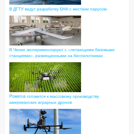
В ДГТУ ведут разработку БНА с жестким парусом
В Чехии экспериментируют с «летающими базовыми
станциями», размещенными на беспилотниках
Powerus готовится к массовому производству
американских аграрных дронов