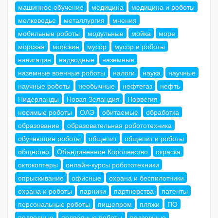
машинное обучение
медицина
медицина и роботы
мелководье
металлургия
мнения
мобильные роботы
модульные
мойка
море
морская
морские
мусор
мусор и роботы
навигация
надводные
наземные
наземные военные роботы
налоги
наука
научные
научные роботы
необычные
нефтегаз
нефть
Нидерланды
Новая Зеландия
Норвегия
носимые роботы
ОАЭ
обитаемые
обработка
образование
образовательная робототехника
обучающие роботы
общепит
общепит и роботы
общество
Объединенное Королевство
окраска
октокоптеры
онлайн-курсы робототехники
опрыскивание
офисные
охрана и беспилотники
охрана и роботы
парники
партнерства
патенты
персональные роботы
пищепром
пляжи
ПО
подводные
подводные роботы
подземные