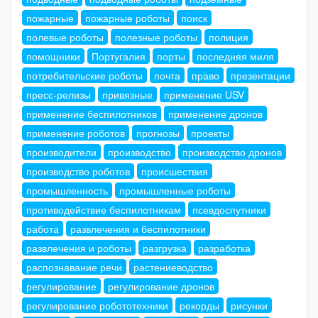
пожарные
пожарные роботы
поиск
полевые роботы
полезные роботы
полиция
помощники
Португалия
порты
последняя миля
потребительские роботы
почта
право
презентации
пресс-релизы
привязные
применение USV
применение беспилотников
применение дронов
применение роботов
прогнозы
проекты
производители
производство
производство дронов
производство роботов
происшествия
промышленность
промышленные роботы
противодействие беспилотникам
псевдоспутники
работа
развлечения и беспилотники
развлечения и роботы
разгрузка
разработка
распознавание речи
растениеводство
регулирование
регулирование дронов
регулирование робототехники
рекорды
рисунки