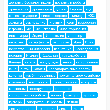
доставка беспилотниками
доставка и роботы
дронизация
дронопорты
дроны
Европа
еда
железные дороги
животноводство
жилище
ЖКХ
захваты
земледелие
игрушки
идеи
измерения
Израиль
ИИ
ИИ - вкратце
инвентаризация
инвестиции
Индия
Иннополис
инспекция
интервью
интерфейсы
инфоботы
Ирак
Иран
искусственный интеллект
испытания
исследования
история
Италия
Казахстан
как заработать
Канада
катера
квадрупеды
кейсы
киборгизация
кино
Китай
коботы
коллаборативные роботы
колонки
комбинированные
коммунальное хозяйство
компании
компоненты
конвертопланы
конкурсы
конспекты
конструкторы
концепты
кооперативные роботы
космос
культура
курьезы
курьеры
лабораторные роботы
Латвия
лесоустройство
летающие
лизинг
линки