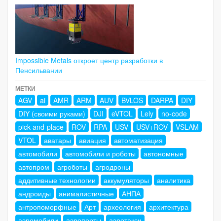
Impossible Metals откроет центр разработки в
Пенсильвании
МЕТКИ
AGV
ai
AMR
ARM
AUV
BVLOS
DARPA
DIY
DIY (своими руками)
DJI
eVTOL
Lely
no-code
pick-and-place
ROV
RPA
USV
USV+ROV
VSLAM
VTOL
аватары
авиация
автоматизация
автомобили
автомобили и роботы
автономные
автопром
агроботы
агродроны
аддитивные технологии
аккумуляторы
аналитика
андроиды
анималистичные
АНПА
антропоморфные
Арт
археология
архитектура
аэромобили
аэропорты
аэротакси