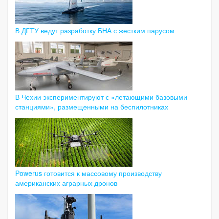
В ДГТУ ведут разработку БНА с жестким парусом
В Чехии экспериментируют с «летающими базовыми
станциями», размещенными на беспилотниках
Powerus готовится к массовому производству
американских аграрных дронов