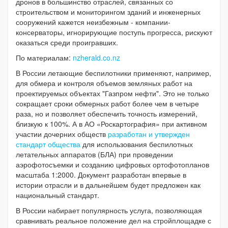
дронов в большинство отраслей, связанных со
строительством и мониторингом зданий и инженерных
сооружений кажется неизбежным - компании-
консерваторы, игнорирующие поступь прогресса, рискуют
оказаться среди проигравших.
По материалам:
nzherald.co.nz
В России летающие беспилотники применяют, например,
для обмера и контроля объемов земляных работ на
проектируемых объектах "Газпром нефти". Это не только
сокращает сроки обмерных работ более чем в четыре
раза, но и позволяет обеспечить точность измерений,
близкую к 100%. А в АО «Роскартография» при активном
участии дочерних обществ
разработан и утвержден
стандарт общества
для использования беспилотных
летательных аппаратов (БЛА) при проведении
аэрофотосъемки и созданию цифровых ортофотопланов
масштаба 1:2000. Документ разработан впервые в
истории отрасли и в дальнейшем будет предложен как
национальный стандарт.
В России набирает популярность услуга, позволяющая
сравнивать реальное положение дел на стройплощадке с