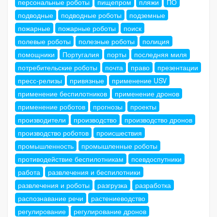
персональные роботы
пищепром
пляжи
ПО
подводные
подводные роботы
подземные
пожарные
пожарные роботы
поиск
полевые роботы
полезные роботы
полиция
помощники
Португалия
порты
последняя миля
потребительские роботы
почта
право
презентации
пресс-релизы
привязные
применение USV
применение беспилотников
применение дронов
применение роботов
прогнозы
проекты
производители
производство
производство дронов
производство роботов
происшествия
промышленность
промышленные роботы
противодействие беспилотникам
псевдоспутники
работа
развлечения и беспилотники
развлечения и роботы
разгрузка
разработка
распознавание речи
растениеводство
регулирование
регулирование дронов