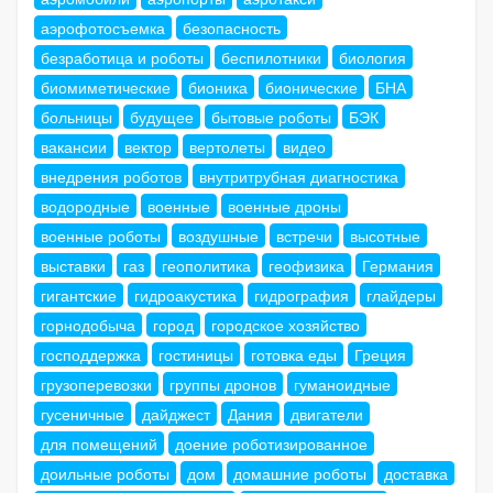
аэрофотосъемка
безопасность
безработица и роботы
беспилотники
биология
биомиметические
бионика
бионические
БНА
больницы
будущее
бытовые роботы
БЭК
вакансии
вектор
вертолеты
видео
внедрения роботов
внутритрубная диагностика
водородные
военные
военные дроны
военные роботы
воздушные
встречи
высотные
выставки
газ
геополитика
геофизика
Германия
гигантские
гидроакустика
гидрография
глайдеры
горнодобыча
город
городское хозяйство
господдержка
гостиницы
готовка еды
Греция
грузоперевозки
группы дронов
гуманоидные
гусеничные
дайджест
Дания
двигатели
для помещений
доение роботизированное
доильные роботы
дом
домашние роботы
доставка