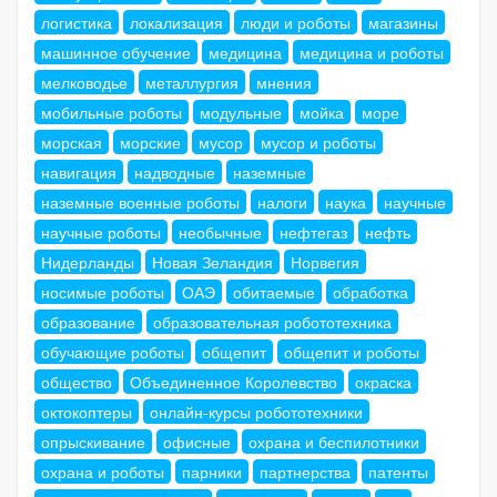
логистика
локализация
люди и роботы
магазины
машинное обучение
медицина
медицина и роботы
мелководье
металлургия
мнения
мобильные роботы
модульные
мойка
море
морская
морские
мусор
мусор и роботы
навигация
надводные
наземные
наземные военные роботы
налоги
наука
научные
научные роботы
необычные
нефтегаз
нефть
Нидерланды
Новая Зеландия
Норвегия
носимые роботы
ОАЭ
обитаемые
обработка
образование
образовательная робототехника
обучающие роботы
общепит
общепит и роботы
общество
Объединенное Королевство
окраска
октокоптеры
онлайн-курсы робототехники
опрыскивание
офисные
охрана и беспилотники
охрана и роботы
парники
партнерства
патенты