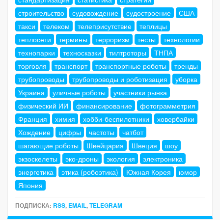
строительство
судовождение
судостроение
США
такси
телеком
телеприсутствие
теплицы
теплосети
термины
терроризм
тесты
технологии
технопарки
техносказки
тилтроторы
ТНПА
торговля
транспорт
транспортные роботы
тренды
трубопроводы
трубопроводы и роботизация
уборка
Украина
уличные роботы
участники рынка
физический ИИ
финансирование
фотограмметрия
Франция
химия
хобби-беспилотники
ховербайки
Хождение
цифры
частоты
чатбот
шагающие роботы
Швейцария
Швеция
шоу
экзоскелеты
эко-дроны
экология
электроника
энергетика
этика (робоэтика)
Южная Корея
юмор
Япония
ПОДПИСКА:
RSS
,
EMAIL
,
TELEGRAM