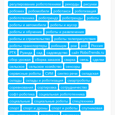
регулирование робототехники
рекорды
рисунки
робомех
робомобили
роботакси
роботизация
робототехника
роботрендз
роботренды
роботы
роботы и автомобили
роботы и мусор
роботы и обучение
роботы и развлечения
роботы и строительство
роботы телеприсутствия
роботы-транспортеры
робошум
рои
рой
Россия
РТК
Руанда
сад
садоводство
сайт RoboTrends.ru
сбор урожая
сборка заказов
сварка
связь
сделки
сельское
сельское хозяйство
сенсоры
сервисные роботы
СИМ
синтез речи
складская
склады
склады и роботизация
смартроботы
соревнования
сортировка
сотрудничество
софт-роботика
социальная робототехника
социальные
социальные роботы
спецтехника
спорт
спорт и дроны
спорт и роботы
спутниковая
стандартизация
статистика
стратегии