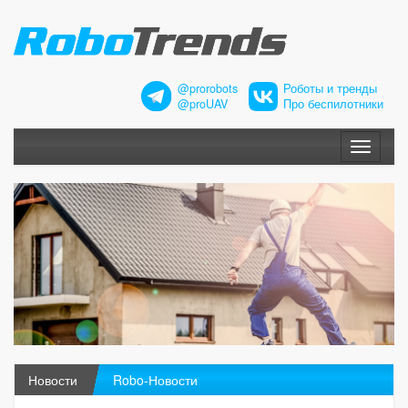
@prorobots
Роботы и тренды
@proUAV
Про беспилотники
Меню
Новости
Robo-Новости