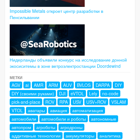
Impossible Metals откроет центр разработки в
Пенсильвании
Нидерланды объявили конкурс на исследование донной
экосиситемы в зоне ветроэлектростанции Doordewind
МЕТКИ
AGV
ai
AMR
ARM
AUV
BVLOS
DARPA
DIY
DIY (своими руками)
DJI
eVTOL
Lely
no-code
pick-and-place
ROV
RPA
USV
USV+ROV
VSLAM
VTOL
аватары
авиация
автоматизация
автомобили
автомобили и роботы
автономные
автопром
агроботы
агродроны
аддитивные технологии
аккумуляторы
аналитика