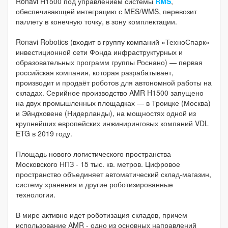
Ronavi H1500 под управлением системы
RMS
,
обеспечивающей интеграцию с MES/WMS, перевозит
паллету в конечную точку, в зону комплектации.
Ronavi Robotics (входит в группу компаний «ТехноСпарк»
инвестиционной сети Фонда инфраструктурных и
образовательных программ группы Роснано) — первая
российская компания, которая разрабатывает,
производит и продаёт роботов для автономной работы на
складах. Серийное производство AMR H1500 запущено
на двух промышленных площадках — в Троицке (Москва)
и Эйндховене (Нидерланды), на мощностях одной из
крупнейших европейских инжиниринговых компаний VDL
ETG в 2019 году.
Площадь нового логистического пространства
Московского НПЗ - 15 тыс. кв. метров. Цифровое
пространство объединяет автоматический склад-магазин,
систему хранения и другие роботизированные
технологии.
В мире активно идет роботизация складов, причем
использование AMR - одно из основных направлений