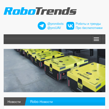
@prorobots
Роботы и тренды
@proUAV
Про беспилотники
Меню
Новости
Robo-Новости