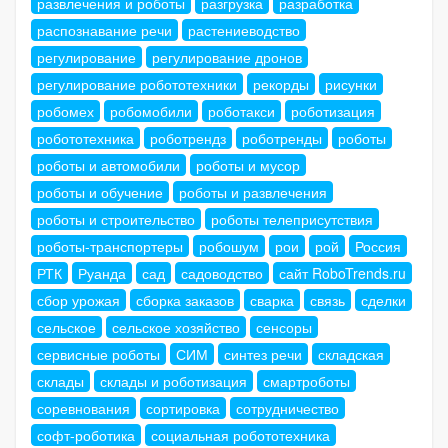
развлечения и роботы
разгрузка
разработка
распознавание речи
растениеводство
регулирование
регулирование дронов
регулирование робототехники
рекорды
рисунки
робомех
робомобили
роботакси
роботизация
робототехника
роботрендз
роботренды
роботы
роботы и автомобили
роботы и мусор
роботы и обучение
роботы и развлечения
роботы и строительство
роботы телеприсутствия
роботы-транспортеры
робошум
рои
рой
Россия
РТК
Руанда
сад
садоводство
сайт RoboTrends.ru
сбор урожая
сборка заказов
сварка
связь
сделки
сельское
сельское хозяйство
сенсоры
сервисные роботы
СИМ
синтез речи
складская
склады
склады и роботизация
смартроботы
соревнования
сортировка
сотрудничество
софт-роботика
социальная робототехника