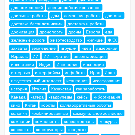
для помещений
доение роботизированное
доильные роботы
дом
домашние роботы
доставка
доставка беспилотниками
доставка и роботы
дронизация
дронопорты
дроны
Европа
еда
железные дороги
животноводство
жилище
ЖКХ
захваты
земледелие
игрушки
идеи
измерения
Израиль
ИИ
ИИ - вкратце
инвентаризация
инвестиции
Индия
Иннополис
инспекция
интервью
интерфейсы
инфоботы
Ирак
Иран
искусственный интеллект
испытания
исследования
история
Италия
Казахстан
как заработать
Канада
катера
квадрупеды
кейсы
киборгизация
кино
Китай
коботы
коллаборативные роботы
колонки
комбинированные
коммунальное хозяйство
компании
компоненты
конвертопланы
конкурсы
конспекты
конструкторы
концепты