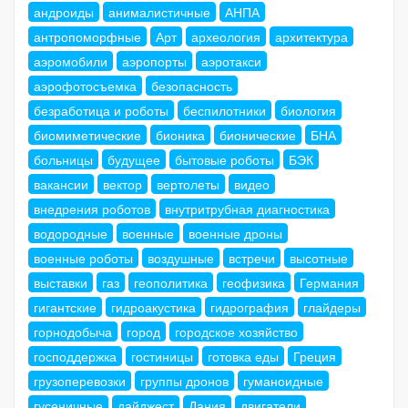
андроиды
анималистичные
АНПА
антропоморфные
Арт
археология
архитектура
аэромобили
аэропорты
аэротакси
аэрофотосъемка
безопасность
безработица и роботы
беспилотники
биология
биомиметические
бионика
бионические
БНА
больницы
будущее
бытовые роботы
БЭК
вакансии
вектор
вертолеты
видео
внедрения роботов
внутритрубная диагностика
водородные
военные
военные дроны
военные роботы
воздушные
встречи
высотные
выставки
газ
геополитика
геофизика
Германия
гигантские
гидроакустика
гидрография
глайдеры
горнодобыча
город
городское хозяйство
господдержка
гостиницы
готовка еды
Греция
грузоперевозки
группы дронов
гуманоидные
гусеничные
дайджест
Дания
двигатели