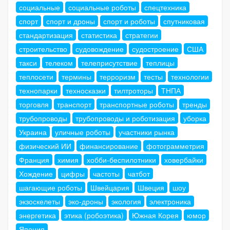
социальные
социальные роботы
спецтехника
спорт
спорт и дроны
спорт и роботы
спутниковая
стандартизация
статистика
стратегии
строительство
судовождение
судостроение
США
такси
телеком
телеприсутствие
теплицы
теплосети
термины
терроризм
тесты
технологии
технопарки
техносказки
тилтроторы
ТНПА
торговля
транспорт
транспортные роботы
тренды
трубопроводы
трубопроводы и роботизация
уборка
Украина
уличные роботы
участники рынка
физический ИИ
финансирование
фотограмметрия
Франция
химия
хобби-беспилотники
ховербайки
Хождение
цифры
частоты
чатбот
шагающие роботы
Швейцария
Швеция
шоу
экзоскелеты
эко-дроны
экология
электроника
энергетика
этика (робоэтика)
Южная Корея
юмор
Япония