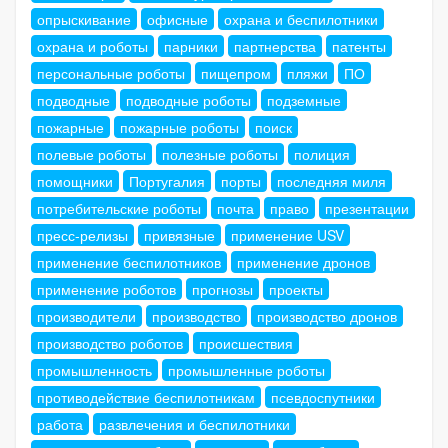
опрыскивание
офисные
охрана и беспилотники
охрана и роботы
парники
партнерства
патенты
персональные роботы
пищепром
пляжи
ПО
подводные
подводные роботы
подземные
пожарные
пожарные роботы
поиск
полевые роботы
полезные роботы
полиция
помощники
Португалия
порты
последняя миля
потребительские роботы
почта
право
презентации
пресс-релизы
привязные
применение USV
применение беспилотников
применение дронов
применение роботов
прогнозы
проекты
производители
производство
производство дронов
производство роботов
происшествия
промышленность
промышленные роботы
противодействие беспилотникам
псевдоспутники
работа
развлечения и беспилотники