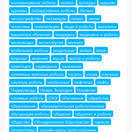
кооперативные роботы
космос
культура
курьезы
курьеры
лабораторные роботы
Латвия
лесоустройство
летающие
лизинг
линки
логистика
локализация
люди и роботы
магазины
машинное обучение
медицина
медицина и роботы
мелководье
металлургия
мнения
мобильные роботы
модульные
мойка
море
морская
морские
мусор
мусор и роботы
навигация
надводные
наземные
наземные военные роботы
налоги
наука
научные
научные роботы
необычные
нефтегаз
нефть
Нидерланды
Новая Зеландия
Норвегия
носимые роботы
ОАЭ
обитаемые
обработка
образование
образовательная робототехника
обучающие роботы
общепит
общепит и роботы
общество
Объединенное Королевство
окраска
октокоптеры
онлайн-курсы робототехники