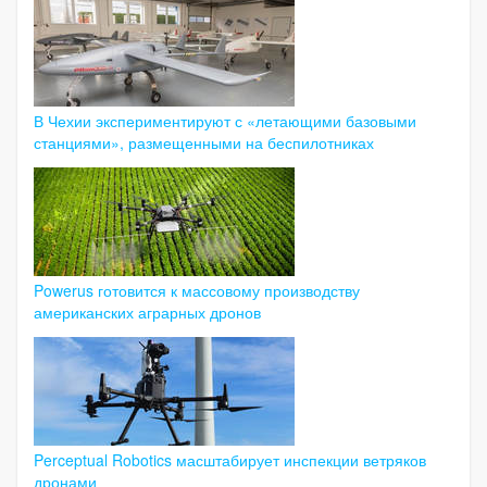
В Чехии экспериментируют с «летающими базовыми
станциями», размещенными на беспилотниках
Powerus готовится к массовому производству
американских аграрных дронов
Perceptual Robotics масштабирует инспекции ветряков
дронами