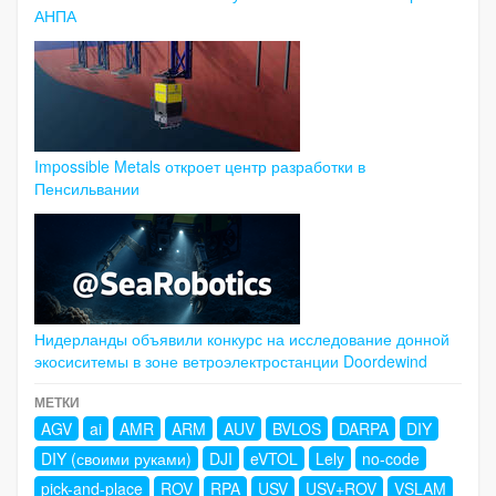
АНПА
Impossible Metals откроет центр разработки в
Пенсильвании
Нидерланды объявили конкурс на исследование донной
экосиситемы в зоне ветроэлектростанции Doordewind
МЕТКИ
AGV
ai
AMR
ARM
AUV
BVLOS
DARPA
DIY
DIY (своими руками)
DJI
eVTOL
Lely
no-code
pick-and-place
ROV
RPA
USV
USV+ROV
VSLAM