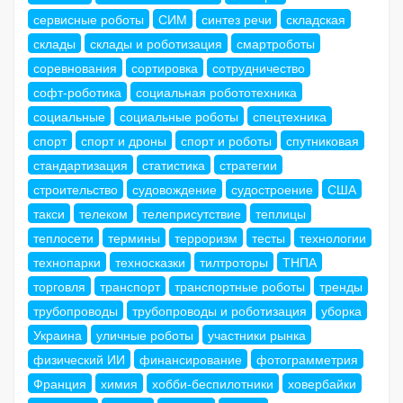
сервисные роботы
СИМ
синтез речи
складская
склады
склады и роботизация
смартроботы
соревнования
сортировка
сотрудничество
софт-роботика
социальная робототехника
социальные
социальные роботы
спецтехника
спорт
спорт и дроны
спорт и роботы
спутниковая
стандартизация
статистика
стратегии
строительство
судовождение
судостроение
США
такси
телеком
телеприсутствие
теплицы
теплосети
термины
терроризм
тесты
технологии
технопарки
техносказки
тилтроторы
ТНПА
торговля
транспорт
транспортные роботы
тренды
трубопроводы
трубопроводы и роботизация
уборка
Украина
уличные роботы
участники рынка
физический ИИ
финансирование
фотограмметрия
Франция
химия
хобби-беспилотники
ховербайки