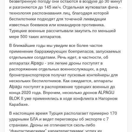
безветренную погоду они остаются в воздухе до 30 минут
и разгоняются до 145 км/ч. Отдельная жутковатая фича -
технология распознавания лиц, благодаря которой
беспилотники подходят для точечной ликвидации
известных боевиков или командиров противника.
Турецкие военные рассчитывали закупить по меньшей
мере 500 таких аппаратов.
В ближайшие годы мы увидим все более частое
применение барражирующих боеприпасов, запускаемых
отдельными солдатами. Речь идет, в частности, об
аппаратах Alpagu - эти легкие дроны поступят в
распоряжение отдельных военнослужащих, а ряд
бронетранспортеров получат пусковые контейнеры для
нескольких беспилотников. Как ожидается, аппараты
Alpagu поступят в распоряжение турецких военных до
конца 2020 года. Впрочем, несколько дронов ALPAGU
BLOK II уже применялись в ходе конфликта в Нагорном
Карабахе.
В настоящее время Турция располагает примерно 170
ударными БЛА и ведет переговоры об экспорте с 7
странами. Дроны не отличаются сколь-либо
“фантастическими” характеристиками: успех их