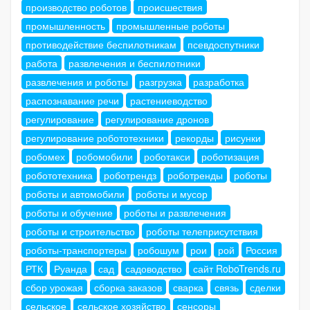
производство роботов
происшествия
промышленность
промышленные роботы
противодействие беспилотникам
псевдоспутники
работа
развлечения и беспилотники
развлечения и роботы
разгрузка
разработка
распознавание речи
растениеводство
регулирование
регулирование дронов
регулирование робототехники
рекорды
рисунки
робомех
робомобили
роботакси
роботизация
робототехника
роботрендз
роботренды
роботы
роботы и автомобили
роботы и мусор
роботы и обучение
роботы и развлечения
роботы и строительство
роботы телеприсутствия
роботы-транспортеры
робошум
рои
рой
Россия
РТК
Руанда
сад
садоводство
сайт RoboTrends.ru
сбор урожая
сборка заказов
сварка
связь
сделки
сельское
сельское хозяйство
сенсоры