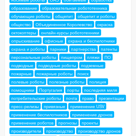
образование
образовательная робототехника
обучающие роботы
общепит
общепит и роботы
общество
Объединенное Королевство
окраска
октокоптеры
онлайн-курсы робототехники
опрыскивание
офисные
охрана и беспилотники
охрана и роботы
парники
партнерства
патенты
персональные роботы
пищепром
пляжи
ПО
подводные
подводные роботы
подземные
пожарные
пожарные роботы
поиск
полевые роботы
полезные роботы
полиция
помощники
Португалия
порты
последняя миля
потребительские роботы
почта
право
презентации
пресс-релизы
привязные
применение USV
применение беспилотников
применение дронов
применение роботов
прогнозы
проекты
производители
производство
производство дронов