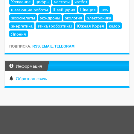
Хождение
цифры
частоты
чатбот
шагающие роботы
Швейцария
Швеция
шоу
экзоскелеты
эко-дроны
экология
электроника
энергетика
этика (робоэтика)
Южная Корея
юмор
Япония
ПОДПИСКА:
RSS
,
EMAIL
,
TELEGRAM
Информация
Обратная связь