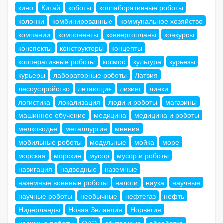
кино
Китай
коботы
коллаборативные роботы
колонки
комбинированные
коммунальное хозяйство
компании
компоненты
конвертопланы
конкурсы
конспекты
конструкторы
концепты
кооперативные роботы
космос
культура
курьезы
курьеры
лабораторные роботы
Латвия
лесоустройство
летающие
лизинг
линки
логистика
локализация
люди и роботы
магазины
машинное обучение
медицина
медицина и роботы
мелководье
металлургия
мнения
мобильные роботы
модульные
мойка
море
морская
морские
мусор
мусор и роботы
навигация
надводные
наземные
наземные военные роботы
налоги
наука
научные
научные роботы
необычные
нефтегаз
нефть
Нидерланды
Новая Зеландия
Норвегия
носимые роботы
ОАЭ
обитаемые
обработка