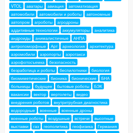
VTOL
аватары
авиация
автоматизация
автомобили
автомобили и роботы
автономные
автопром
агроботы
агродроны
аддитивные технологии
аккумуляторы
аналитика
андроиды
анималистичные
АНПА
антропоморфные
Арт
археология
архитектура
аэромобили
аэропорты
аэротакси
аэрофотосъемка
безопасность
безработица и роботы
беспилотники
биология
биомиметические
бионика
бионические
БНА
больницы
будущее
бытовые роботы
БЭК
вакансии
вектор
вертолеты
видео
внедрения роботов
внутритрубная диагностика
водородные
военные
военные дроны
военные роботы
воздушные
встречи
высотные
выставки
газ
геополитика
геофизика
Германия