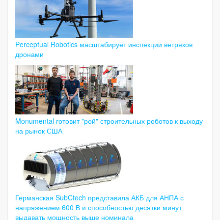
Perceptual Robotics масштабирует инспекции ветряков
дронами
Monumental готовит "рой" строительных роботов к выходу
на рынок США
Германская SubCtech представила АКБ для АНПА с
напряжением 600 В и способностью десятки минут
выдавать мощность выше номинала