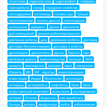
гигантские
гидроакустика
гидрография
глайдеры
горнодобыча
город
городское хозяйство
господдержка
гостиницы
готовка еды
Греция
грузоперевозки
группы дронов
гуманоидные
гусеничные
дайджест
Дания
двигатели
для помещений
доение роботизированное
доильные роботы
дом
домашние роботы
доставка
доставка беспилотниками
доставка и роботы
дронизация
дронопорты
дроны
Европа
еда
железные дороги
животноводство
жилище
ЖКХ
захваты
земледелие
игрушки
идеи
измерения
Израиль
ИИ
ИИ - вкратце
инвентаризация
инвестиции
Индия
Иннополис
инспекция
интервью
интерфейсы
инфоботы
Ирак
Иран
искусственный интеллект
испытания
исследования
история
Италия
Казахстан
как заработать
Канада
катера
квадрупеды
кейсы
киборгизация