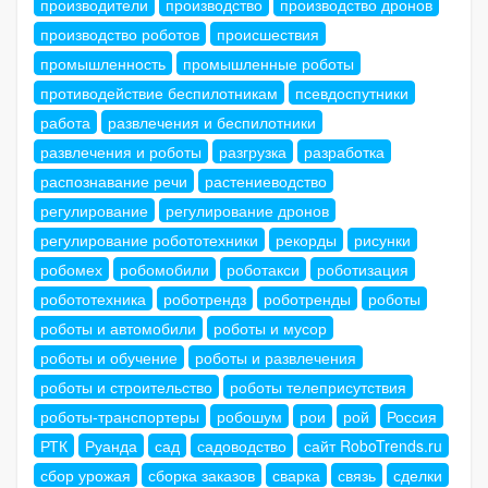
производители
производство
производство дронов
производство роботов
происшествия
промышленность
промышленные роботы
противодействие беспилотникам
псевдоспутники
работа
развлечения и беспилотники
развлечения и роботы
разгрузка
разработка
распознавание речи
растениеводство
регулирование
регулирование дронов
регулирование робототехники
рекорды
рисунки
робомех
робомобили
роботакси
роботизация
робототехника
роботрендз
роботренды
роботы
роботы и автомобили
роботы и мусор
роботы и обучение
роботы и развлечения
роботы и строительство
роботы телеприсутствия
роботы-транспортеры
робошум
рои
рой
Россия
РТК
Руанда
сад
садоводство
сайт RoboTrends.ru
сбор урожая
сборка заказов
сварка
связь
сделки