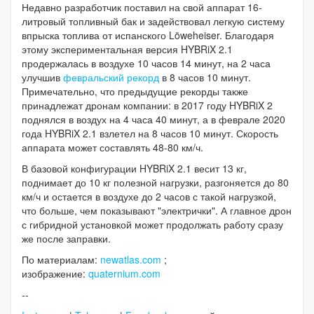
Недавно разработчик поставил на свой аппарат 16-
литровый топливный бак и задействовал легкую систему
впрыска топлива от испанского Löweheiser. Благодаря
этому экспериментальная версия HYBRiX 2.1
продержалась в воздухе 10 часов 14 минут, на 2 часа
улучшив
февральский рекорд
в 8 часов 10 минут.
Примечательно, что предыдущие рекорды также
принадлежат дронам компании: в 2017 году HYBRiX 2
поднялся в воздух на 4 часа 40 минут, а в феврале 2020
года HYBRiX 2.1 взлетел на 8 часов 10 минут. Скорость
аппарата может составлять 48-80 км/ч.
В базовой конфигурации HYBRiX 2.1 весит 13 кг,
поднимает до 10 кг полезной нагрузки, разгоняется до 80
км/ч и остается в воздухе до 2 часов с такой нагрузкой,
что больше, чем показывают "электрички". А главное дрон
с гибридной установкой может продолжать работу сразу
же после заправки.
По материалам:
newatlas.com
;
изображение:
quaternium.com
--