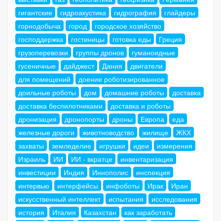
гигантские
гидроакустика
гидрография
глайдеры
горнодобыча
город
городское хозяйство
господдержка
гостиницы
готовка еды
Греция
грузоперевозки
группы дронов
гуманоидные
гусеничные
дайджест
Дания
двигатели
для помещений
доение роботизированное
доильные роботы
дом
домашние роботы
доставка
доставка беспилотниками
доставка и роботы
дронизация
дронопорты
дроны
Европа
еда
железные дороги
животноводство
жилище
ЖКХ
захваты
земледелие
игрушки
идеи
измерения
Израиль
ИИ
ИИ - вкратце
инвентаризация
инвестиции
Индия
Иннополис
инспекция
интервью
интерфейсы
инфоботы
Ирак
Иран
искусственный интеллект
испытания
исследования
история
Италия
Казахстан
как заработать