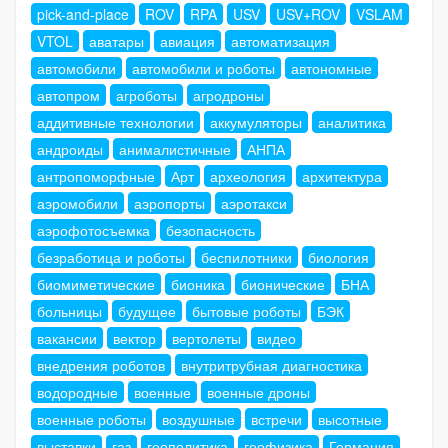
pick-and-place
ROV
RPA
USV
USV+ROV
VSLAM
VTOL
аватары
авиация
автоматизация
автомобили
автомобили и роботы
автономные
автопром
агроботы
агродроны
аддитивные технологии
аккумуляторы
аналитика
андроиды
анималистичные
АНПА
антропоморфные
Арт
археология
архитектура
аэромобили
аэропорты
аэротакси
аэрофотосъемка
безопасность
безработица и роботы
беспилотники
биология
биомиметические
бионика
бионические
БНА
больницы
будущее
бытовые роботы
БЭК
вакансии
вектор
вертолеты
видео
внедрения роботов
внутритрубная диагностика
водородные
военные
военные дроны
военные роботы
воздушные
встречи
высотные
выставки
газ
геополитика
геофизика
Германия