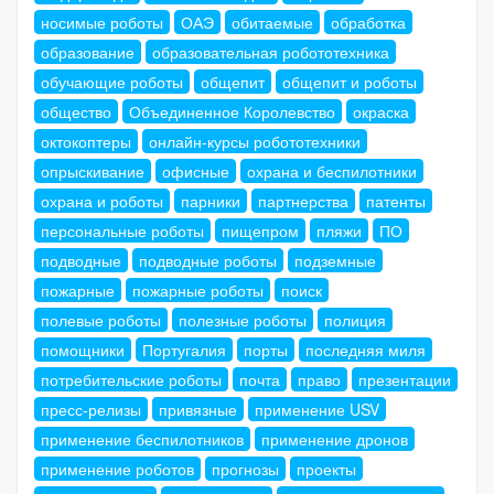
носимые роботы
ОАЭ
обитаемые
обработка
образование
образовательная робототехника
обучающие роботы
общепит
общепит и роботы
общество
Объединенное Королевство
окраска
октокоптеры
онлайн-курсы робототехники
опрыскивание
офисные
охрана и беспилотники
охрана и роботы
парники
партнерства
патенты
персональные роботы
пищепром
пляжи
ПО
подводные
подводные роботы
подземные
пожарные
пожарные роботы
поиск
полевые роботы
полезные роботы
полиция
помощники
Португалия
порты
последняя миля
потребительские роботы
почта
право
презентации
пресс-релизы
привязные
применение USV
применение беспилотников
применение дронов
применение роботов
прогнозы
проекты