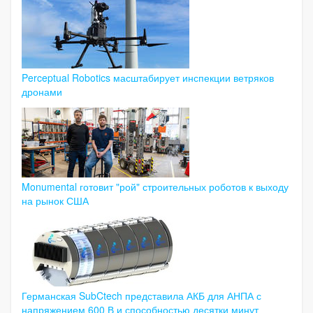
Perceptual Robotics масштабирует инспекции ветряков
дронами
Monumental готовит "рой" строительных роботов к выходу
на рынок США
Германская SubCtech представила АКБ для АНПА с
напряжением 600 В и способностью десятки минут