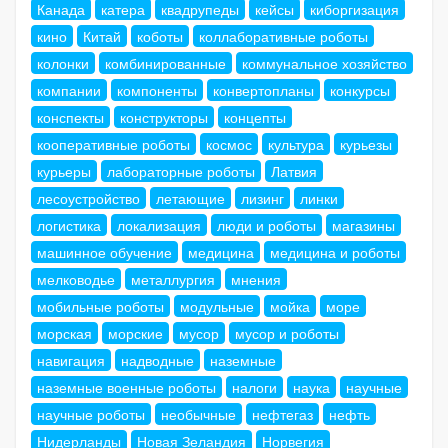
Канада
катера
квадрупеды
кейсы
киборгизация
кино
Китай
коботы
коллаборативные роботы
колонки
комбинированные
коммунальное хозяйство
компании
компоненты
конвертопланы
конкурсы
конспекты
конструкторы
концепты
кооперативные роботы
космос
культура
курьезы
курьеры
лабораторные роботы
Латвия
лесоустройство
летающие
лизинг
линки
логистика
локализация
люди и роботы
магазины
машинное обучение
медицина
медицина и роботы
мелководье
металлургия
мнения
мобильные роботы
модульные
мойка
море
морская
морские
мусор
мусор и роботы
навигация
надводные
наземные
наземные военные роботы
налоги
наука
научные
научные роботы
необычные
нефтегаз
нефть
Нидерланды
Новая Зеландия
Норвегия