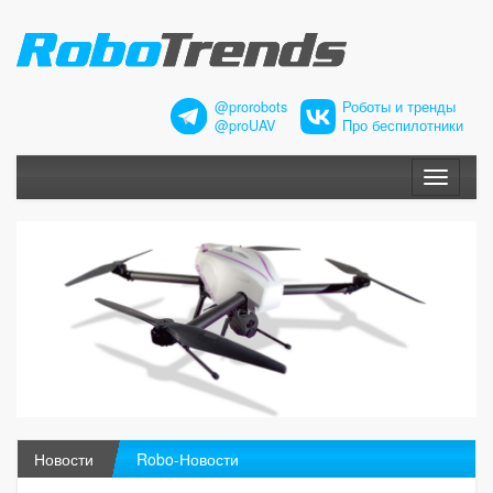
@prorobots
Роботы и тренды
@proUAV
Про беспилотники
Меню
Новости
Robo-Новости