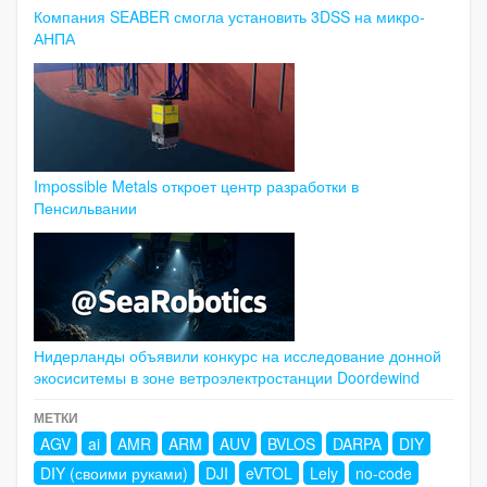
Компания SEABER смогла установить 3DSS на микро-
АНПА
Impossible Metals откроет центр разработки в
Пенсильвании
Нидерланды объявили конкурс на исследование донной
экосиситемы в зоне ветроэлектростанции Doordewind
МЕТКИ
AGV
ai
AMR
ARM
AUV
BVLOS
DARPA
DIY
DIY (своими руками)
DJI
eVTOL
Lely
no-code