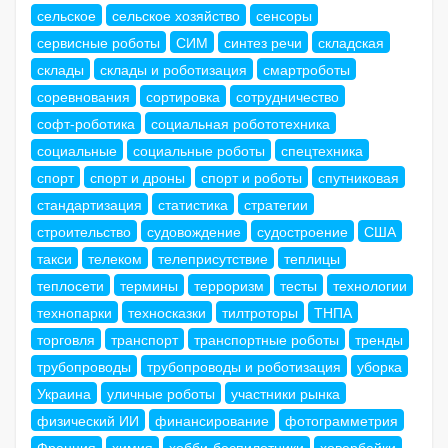
сельское
сельское хозяйство
сенсоры
сервисные роботы
СИМ
синтез речи
складская
склады
склады и роботизация
смартроботы
соревнования
сортировка
сотрудничество
софт-роботика
социальная робототехника
социальные
социальные роботы
спецтехника
спорт
спорт и дроны
спорт и роботы
спутниковая
стандартизация
статистика
стратегии
строительство
судовождение
судостроение
США
такси
телеком
телеприсутствие
теплицы
теплосети
термины
терроризм
тесты
технологии
технопарки
техносказки
тилтроторы
ТНПА
торговля
транспорт
транспортные роботы
тренды
трубопроводы
трубопроводы и роботизация
уборка
Украина
уличные роботы
участники рынка
физический ИИ
финансирование
фотограмметрия
Франция
химия
хобби-беспилотники
ховербайки