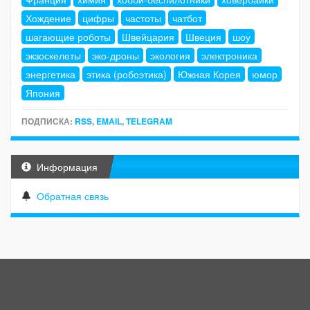
Хождение
цифры
частоты
чатбот
шагающие роботы
Швейцария
Швеция
шоу
экзоскелеты
эко-дроны
экология
электроника
энергетика
этика (робоэтика)
Южная Корея
юмор
Япония
ПОДПИСКА:
RSS
,
EMAIL
,
TELEGRAM
Информация
Обратная связь