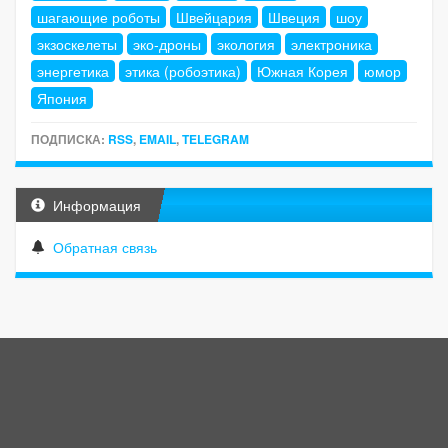
шагающие роботы
Швейцария
Швеция
шоу
экзоскелеты
эко-дроны
экология
электроника
энергетика
этика (робоэтика)
Южная Корея
юмор
Япония
ПОДПИСКА:
RSS
,
EMAIL
,
TELEGRAM
Информация
Обратная связь