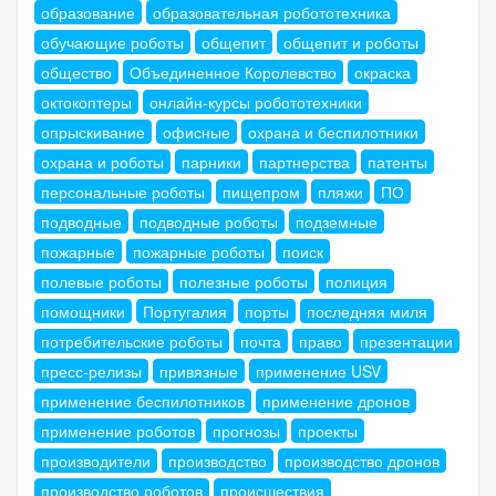
образование
образовательная робототехника
обучающие роботы
общепит
общепит и роботы
общество
Объединенное Королевство
окраска
октокоптеры
онлайн-курсы робототехники
опрыскивание
офисные
охрана и беспилотники
охрана и роботы
парники
партнерства
патенты
персональные роботы
пищепром
пляжи
ПО
подводные
подводные роботы
подземные
пожарные
пожарные роботы
поиск
полевые роботы
полезные роботы
полиция
помощники
Португалия
порты
последняя миля
потребительские роботы
почта
право
презентации
пресс-релизы
привязные
применение USV
применение беспилотников
применение дронов
применение роботов
прогнозы
проекты
производители
производство
производство дронов
производство роботов
происшествия