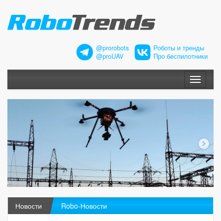
@prorobots
Роботы и тренды
@proUAV
Про беспилотники
Меню
Новости
Robo-Новости