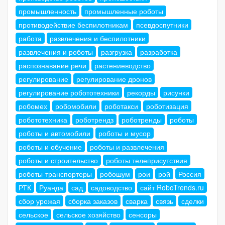
промышленность
промышленные роботы
противодействие беспилотникам
псевдоспутники
работа
развлечения и беспилотники
развлечения и роботы
разгрузка
разработка
распознавание речи
растениеводство
регулирование
регулирование дронов
регулирование робототехники
рекорды
рисунки
робомех
робомобили
роботакси
роботизация
робототехника
роботрендз
роботренды
роботы
роботы и автомобили
роботы и мусор
роботы и обучение
роботы и развлечения
роботы и строительство
роботы телеприсутствия
роботы-транспортеры
робошум
рои
рой
Россия
РТК
Руанда
сад
садоводство
сайт RoboTrends.ru
сбор урожая
сборка заказов
сварка
связь
сделки
сельское
сельское хозяйство
сенсоры