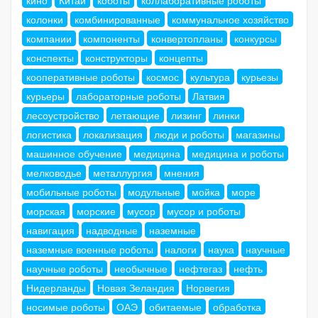
кино
Китай
коботы
коллаборативные роботы
колонки
комбинированные
коммунальное хозяйство
компании
компоненты
конвертопланы
конкурсы
конспекты
конструкторы
концепты
кооперативные роботы
космос
культура
курьезы
курьеры
лабораторные роботы
Латвия
лесоустройство
летающие
лизинг
линки
логистика
локализация
люди и роботы
магазины
машинное обучение
медицина
медицина и роботы
мелководье
металлургия
мнения
мобильные роботы
модульные
мойка
море
морская
морские
мусор
мусор и роботы
навигация
надводные
наземные
наземные военные роботы
налоги
наука
научные
научные роботы
необычные
нефтегаз
нефть
Нидерланды
Новая Зеландия
Норвегия
носимые роботы
ОАЭ
обитаемые
обработка