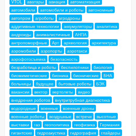
VTOL
аватары
авиация
автоматизация
автомобили
автомобили и роботы
автономные
автопром
агроботы
агродроны
аддитивные технологии
аккумуляторы
аналитика
андроиды
анималистичные
АНПА
антропоморфные
Арт
археология
архитектура
аэромобили
аэропорты
аэротакси
аэрофотосъемка
безопасность
безработица и роботы
беспилотники
биология
биомиметические
бионика
бионические
БНА
больницы
будущее
бытовые роботы
БЭК
вакансии
вектор
вертолеты
видео
внедрения роботов
внутритрубная диагностика
водородные
военные
военные дроны
военные роботы
воздушные
встречи
высотные
выставки
газ
геополитика
геофизика
Германия
гигантские
гидроакустика
гидрография
глайдеры