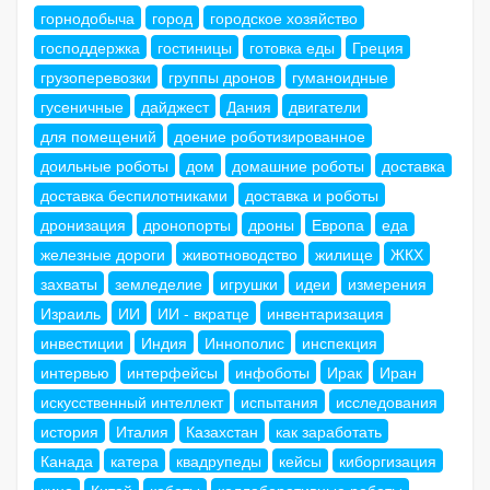
горнодобыча
город
городское хозяйство
господдержка
гостиницы
готовка еды
Греция
грузоперевозки
группы дронов
гуманоидные
гусеничные
дайджест
Дания
двигатели
для помещений
доение роботизированное
доильные роботы
дом
домашние роботы
доставка
доставка беспилотниками
доставка и роботы
дронизация
дронопорты
дроны
Европа
еда
железные дороги
животноводство
жилище
ЖКХ
захваты
земледелие
игрушки
идеи
измерения
Израиль
ИИ
ИИ - вкратце
инвентаризация
инвестиции
Индия
Иннополис
инспекция
интервью
интерфейсы
инфоботы
Ирак
Иран
искусственный интеллект
испытания
исследования
история
Италия
Казахстан
как заработать
Канада
катера
квадрупеды
кейсы
киборгизация