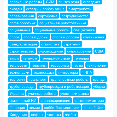
сервисные роботы
СИМ
синтез речи
складская
склады
склады и роботизация
смартроботы
соревнования
сортировка
сотрудничество
софт-роботика
социальная робототехника
социальные
социальные роботы
спецтехника
спорт
спорт и дроны
спорт и роботы
спутниковая
стандартизация
статистика
стратегии
строительство
судовождение
судостроение
США
такси
телеком
телеприсутствие
теплицы
теплосети
термины
терроризм
тесты
технологии
технопарки
техносказки
тилтроторы
ТНПА
торговля
транспорт
транспортные роботы
тренды
трубопроводы
трубопроводы и роботизация
уборка
Украина
уличные роботы
участники рынка
физический ИИ
финансирование
фотограмметрия
Франция
химия
хобби-беспилотники
ховербайки
Хождение
цифры
частоты
чатбот