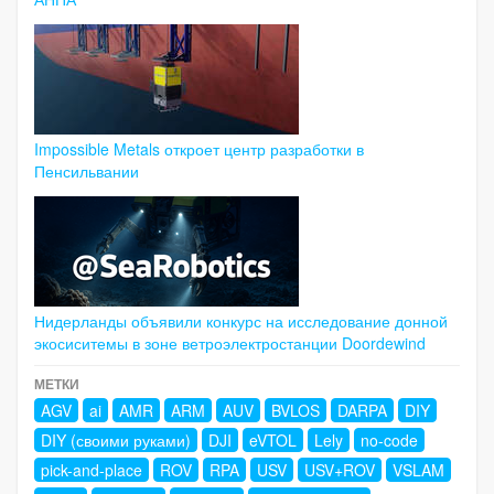
Impossible Metals откроет центр разработки в
Пенсильвании
Нидерланды объявили конкурс на исследование донной
экосиситемы в зоне ветроэлектростанции Doordewind
МЕТКИ
AGV
ai
AMR
ARM
AUV
BVLOS
DARPA
DIY
DIY (своими руками)
DJI
eVTOL
Lely
no-code
pick-and-place
ROV
RPA
USV
USV+ROV
VSLAM