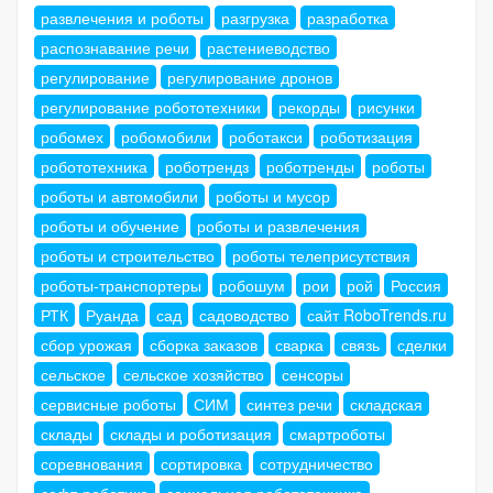
развлечения и роботы
разгрузка
разработка
распознавание речи
растениеводство
регулирование
регулирование дронов
регулирование робототехники
рекорды
рисунки
робомех
робомобили
роботакси
роботизация
робототехника
роботрендз
роботренды
роботы
роботы и автомобили
роботы и мусор
роботы и обучение
роботы и развлечения
роботы и строительство
роботы телеприсутствия
роботы-транспортеры
робошум
рои
рой
Россия
РТК
Руанда
сад
садоводство
сайт RoboTrends.ru
сбор урожая
сборка заказов
сварка
связь
сделки
сельское
сельское хозяйство
сенсоры
сервисные роботы
СИМ
синтез речи
складская
склады
склады и роботизация
смартроботы
соревнования
сортировка
сотрудничество
софт-роботика
социальная робототехника