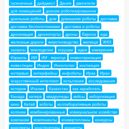
гусеничные
дайджест
Дания
двигатели
для помещений
доение роботизированное
доильные роботы
дом
домашние роботы
доставка
доставка беспилотниками
доставка и роботы
дронизация
дронопорты
дроны
Европа
еда
железные дороги
животноводство
жилище
ЖКХ
захваты
земледелие
игрушки
идеи
измерения
Израиль
ИИ
ИИ - вкратце
инвентаризация
инвестиции
Индия
Иннополис
инспекция
интервью
интерфейсы
инфоботы
Ирак
Иран
искусственный интеллект
испытания
исследования
история
Италия
Казахстан
как заработать
Канада
катера
квадрупеды
кейсы
киборгизация
кино
Китай
коботы
коллаборативные роботы
колонки
комбинированные
коммунальное хозяйство
компании
компоненты
конвертопланы
конкурсы
конспекты
конструкторы
концепты