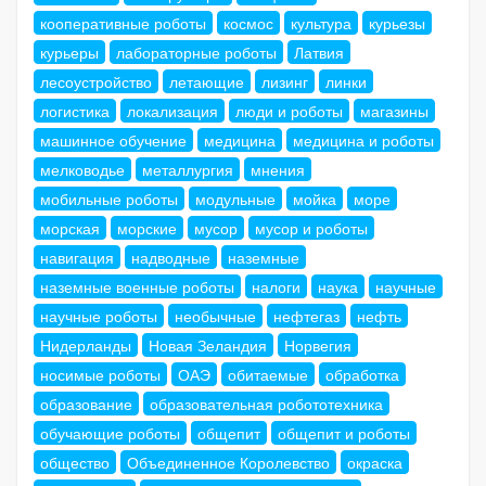
кооперативные роботы
космос
культура
курьезы
курьеры
лабораторные роботы
Латвия
лесоустройство
летающие
лизинг
линки
логистика
локализация
люди и роботы
магазины
машинное обучение
медицина
медицина и роботы
мелководье
металлургия
мнения
мобильные роботы
модульные
мойка
море
морская
морские
мусор
мусор и роботы
навигация
надводные
наземные
наземные военные роботы
налоги
наука
научные
научные роботы
необычные
нефтегаз
нефть
Нидерланды
Новая Зеландия
Норвегия
носимые роботы
ОАЭ
обитаемые
обработка
образование
образовательная робототехника
обучающие роботы
общепит
общепит и роботы
общество
Объединенное Королевство
окраска