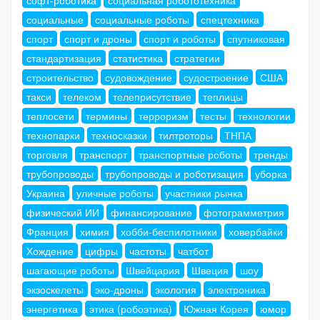
социальные
социальные роботы
спецтехника
спорт
спорт и дроны
спорт и роботы
спутниковая
стандартизация
статистика
стратегии
строительство
судовождение
судостроение
США
такси
телеком
телеприсутствие
теплицы
теплосети
термины
терроризм
тесты
технологии
технопарки
техносказки
тилтроторы
ТНПА
торговля
транспорт
транспортные роботы
тренды
трубопроводы
трубопроводы и роботизация
уборка
Украина
уличные роботы
участники рынка
физический ИИ
финансирование
фотограмметрия
Франция
химия
хобби-беспилотники
ховербайки
Хождение
цифры
частоты
чатбот
шагающие роботы
Швейцария
Швеция
шоу
экзоскелеты
эко-дроны
экология
электроника
энергетика
этика (робоэтика)
Южная Корея
юмор