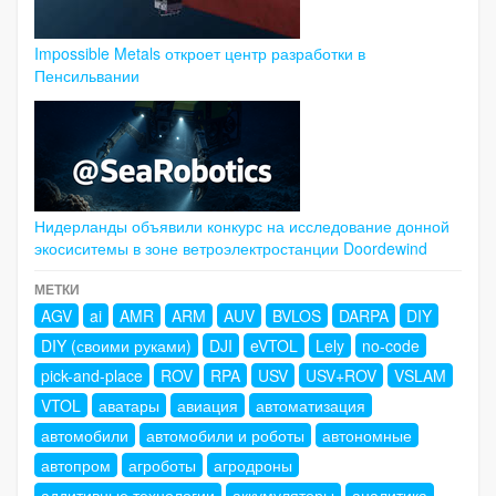
Impossible Metals откроет центр разработки в
Пенсильвании
Нидерланды объявили конкурс на исследование донной
экосиситемы в зоне ветроэлектростанции Doordewind
МЕТКИ
AGV
ai
AMR
ARM
AUV
BVLOS
DARPA
DIY
DIY (своими руками)
DJI
eVTOL
Lely
no-code
pick-and-place
ROV
RPA
USV
USV+ROV
VSLAM
VTOL
аватары
авиация
автоматизация
автомобили
автомобили и роботы
автономные
автопром
агроботы
агродроны
аддитивные технологии
аккумуляторы
аналитика