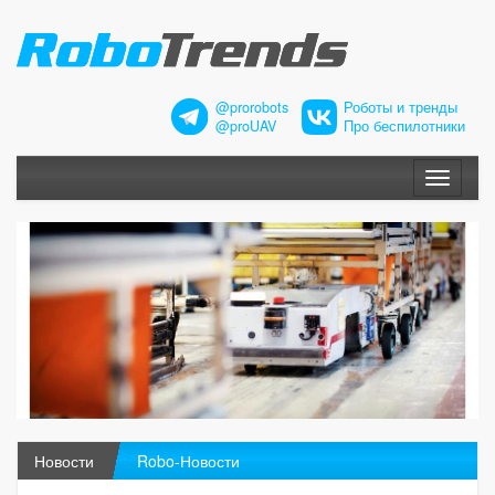
@prorobots
Роботы и тренды
@proUAV
Про беспилотники
Меню
Новости
Robo-Новости