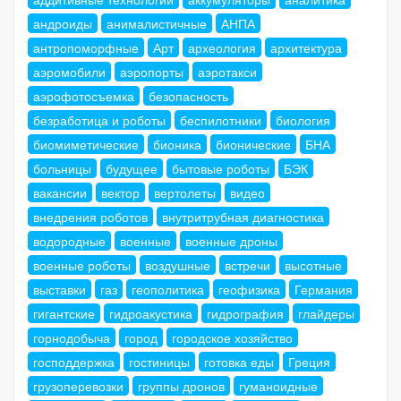
андроиды
анималистичные
АНПА
антропоморфные
Арт
археология
архитектура
аэромобили
аэропорты
аэротакси
аэрофотосъемка
безопасность
безработица и роботы
беспилотники
биология
биомиметические
бионика
бионические
БНА
больницы
будущее
бытовые роботы
БЭК
вакансии
вектор
вертолеты
видео
внедрения роботов
внутритрубная диагностика
водородные
военные
военные дроны
военные роботы
воздушные
встречи
высотные
выставки
газ
геополитика
геофизика
Германия
гигантские
гидроакустика
гидрография
глайдеры
горнодобыча
город
городское хозяйство
господдержка
гостиницы
готовка еды
Греция
грузоперевозки
группы дронов
гуманоидные