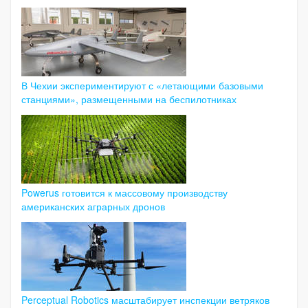
В Чехии экспериментируют с «летающими базовыми
станциями», размещенными на беспилотниках
Powerus готовится к массовому производству
американских аграрных дронов
Perceptual Robotics масштабирует инспекции ветряков