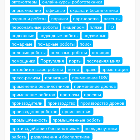
октокоптеры
онлайн-курсы робототехники
опрыскивание
офисные
охрана и беспилотники
охрана и роботы
парники
партнерства
патенты
персональные роботы
пищепром
пляжи
ПО
подводные
подводные роботы
подземные
пожарные
пожарные роботы
поиск
полевые роботы
полезные роботы
полиция
помощники
Португалия
порты
последняя миля
потребительские роботы
почта
право
презентации
пресс-релизы
привязные
применение USV
применение беспилотников
применение дронов
применение роботов
прогнозы
проекты
производители
производство
производство дронов
производство роботов
происшествия
промышленность
промышленные роботы
противодействие беспилотникам
псевдоспутники
работа
развлечения и беспилотники