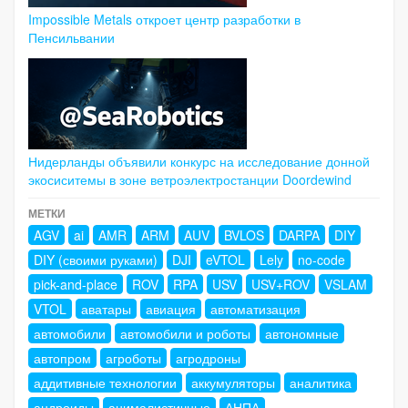
Impossible Metals откроет центр разработки в
Пенсильвании
Нидерланды объявили конкурс на исследование донной
экосиситемы в зоне ветроэлектростанции Doordewind
МЕТКИ
AGV
ai
AMR
ARM
AUV
BVLOS
DARPA
DIY
DIY (своими руками)
DJI
eVTOL
Lely
no-code
pick-and-place
ROV
RPA
USV
USV+ROV
VSLAM
VTOL
аватары
авиация
автоматизация
автомобили
автомобили и роботы
автономные
автопром
агроботы
агродроны
аддитивные технологии
аккумуляторы
аналитика
андроиды
анималистичные
АНПА