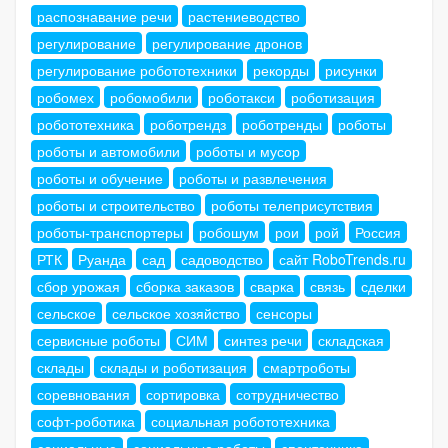
распознавание речи
растениеводство
регулирование
регулирование дронов
регулирование робототехники
рекорды
рисунки
робомех
робомобили
роботакси
роботизация
робототехника
роботрендз
роботренды
роботы
роботы и автомобили
роботы и мусор
роботы и обучение
роботы и развлечения
роботы и строительство
роботы телеприсутствия
роботы-транспортеры
робошум
рои
рой
Россия
РТК
Руанда
сад
садоводство
сайт RoboTrends.ru
сбор урожая
сборка заказов
сварка
связь
сделки
сельское
сельское хозяйство
сенсоры
сервисные роботы
СИМ
синтез речи
складская
склады
склады и роботизация
смартроботы
соревнования
сортировка
сотрудничество
софт-роботика
социальная робототехника
социальные
социальные роботы
спецтехника