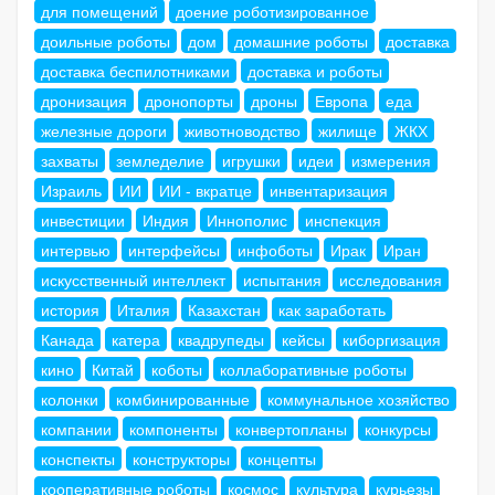
для помещений
доение роботизированное
доильные роботы
дом
домашние роботы
доставка
доставка беспилотниками
доставка и роботы
дронизация
дронопорты
дроны
Европа
еда
железные дороги
животноводство
жилище
ЖКХ
захваты
земледелие
игрушки
идеи
измерения
Израиль
ИИ
ИИ - вкратце
инвентаризация
инвестиции
Индия
Иннополис
инспекция
интервью
интерфейсы
инфоботы
Ирак
Иран
искусственный интеллект
испытания
исследования
история
Италия
Казахстан
как заработать
Канада
катера
квадрупеды
кейсы
киборгизация
кино
Китай
коботы
коллаборативные роботы
колонки
комбинированные
коммунальное хозяйство
компании
компоненты
конвертопланы
конкурсы
конспекты
конструкторы
концепты
кооперативные роботы
космос
культура
курьезы