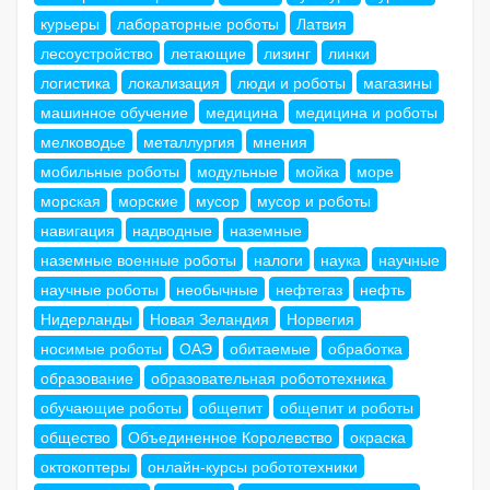
курьеры
лабораторные роботы
Латвия
лесоустройство
летающие
лизинг
линки
логистика
локализация
люди и роботы
магазины
машинное обучение
медицина
медицина и роботы
мелководье
металлургия
мнения
мобильные роботы
модульные
мойка
море
морская
морские
мусор
мусор и роботы
навигация
надводные
наземные
наземные военные роботы
налоги
наука
научные
научные роботы
необычные
нефтегаз
нефть
Нидерланды
Новая Зеландия
Норвегия
носимые роботы
ОАЭ
обитаемые
обработка
образование
образовательная робототехника
обучающие роботы
общепит
общепит и роботы
общество
Объединенное Королевство
окраска
октокоптеры
онлайн-курсы робототехники