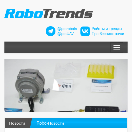
@prorobots
Роботы и тренды
@proUAV
Про беспилотники
Меню
Новости
Robo-Новости