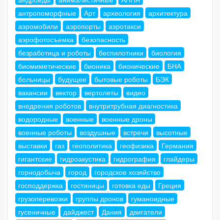
антропоморфные
Арт
археология
архитектура
аэромобили
аэропорты
аэротакси
аэрофотосъемка
безопасность
безработица и роботы
беспилотники
биология
биомиметические
бионика
бионические
БНА
больницы
будущее
бытовые роботы
БЭК
вакансии
вектор
вертолеты
видео
внедрения роботов
внутритрубная диагностика
водородные
военные
военные дроны
военные роботы
воздушные
встречи
высотные
выставки
газ
геополитика
геофизика
Германия
гигантские
гидроакустика
гидрография
глайдеры
горнодобыча
город
городское хозяйство
господдержка
гостиницы
готовка еды
Греция
грузоперевозки
группы дронов
гуманоидные
гусеничные
дайджест
Дания
двигатели