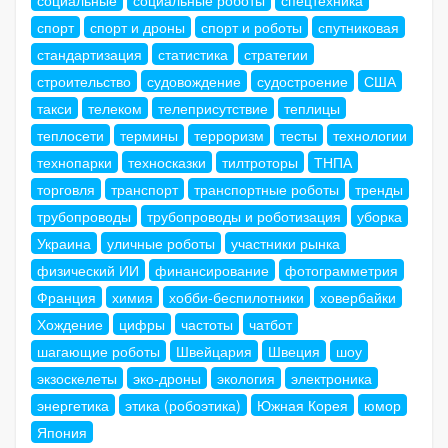
спорт
спорт и дроны
спорт и роботы
спутниковая
стандартизация
статистика
стратегии
строительство
судовождение
судостроение
США
такси
телеком
телеприсутствие
теплицы
теплосети
термины
терроризм
тесты
технологии
технопарки
техносказки
тилтроторы
ТНПА
торговля
транспорт
транспортные роботы
тренды
трубопроводы
трубопроводы и роботизация
уборка
Украина
уличные роботы
участники рынка
физический ИИ
финансирование
фотограмметрия
Франция
химия
хобби-беспилотники
ховербайки
Хождение
цифры
частоты
чатбот
шагающие роботы
Швейцария
Швеция
шоу
экзоскелеты
эко-дроны
экология
электроника
энергетика
этика (робоэтика)
Южная Корея
юмор
Япония