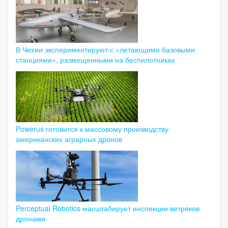
В Чехии экспериментируют с «летающими базовыми
станциями», размещенными на беспилотниках
Powerus готовится к массовому производству
американских аграрных дронов
Perceptual Robotics масштабирует инспекции ветряков
дронами