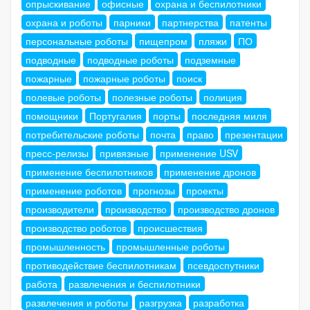
опрыскивание
офисные
охрана и беспилотники
охрана и роботы
парники
партнерства
патенты
персональные роботы
пищепром
пляжи
ПО
подводные
подводные роботы
подземные
пожарные
пожарные роботы
поиск
полевые роботы
полезные роботы
полиция
помощники
Португалия
порты
последняя миля
потребительские роботы
почта
право
презентации
пресс-релизы
привязные
применение USV
применение беспилотников
применение дронов
применение роботов
прогнозы
проекты
производители
производство
производство дронов
производство роботов
происшествия
промышленность
промышленные роботы
противодействие беспилотникам
псевдоспутники
работа
развлечения и беспилотники
развлечения и роботы
разгрузка
разработка