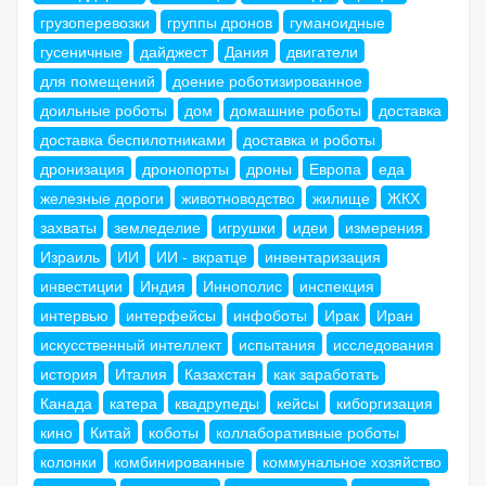
грузоперевозки
группы дронов
гуманоидные
гусеничные
дайджест
Дания
двигатели
для помещений
доение роботизированное
доильные роботы
дом
домашние роботы
доставка
доставка беспилотниками
доставка и роботы
дронизация
дронопорты
дроны
Европа
еда
железные дороги
животноводство
жилище
ЖКХ
захваты
земледелие
игрушки
идеи
измерения
Израиль
ИИ
ИИ - вкратце
инвентаризация
инвестиции
Индия
Иннополис
инспекция
интервью
интерфейсы
инфоботы
Ирак
Иран
искусственный интеллект
испытания
исследования
история
Италия
Казахстан
как заработать
Канада
катера
квадрупеды
кейсы
киборгизация
кино
Китай
коботы
коллаборативные роботы
колонки
комбинированные
коммунальное хозяйство