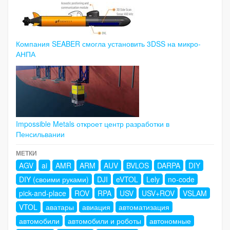
Компания SEABER смогла установить 3DSS на микро-
АНПА
Impossible Metals откроет центр разработки в
Пенсильвании
МЕТКИ
AGV
ai
AMR
ARM
AUV
BVLOS
DARPA
DIY
DIY (своими руками)
DJI
eVTOL
Lely
no-code
pick-and-place
ROV
RPA
USV
USV+ROV
VSLAM
VTOL
аватары
авиация
автоматизация
автомобили
автомобили и роботы
автономные