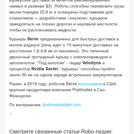
чаевых в размере $3). Роботы способны перевозить грузы
весом порядка 22,6 кг и оснащены подставками для
стаканчиков — разработчики «научили» курьеров
замедляться на плохих дорогах и неровной местности,
чтобы не расплескивать жидкости.
Курьеры
Serve
предназначены для быстрых доставок в
малом радиусе (речь идет о 15-минутных доставках на
расстояния 1,6-4,8 км от магазина). Это типичный
двухосный тротуарный курьер с электроприводом и
автопилотом. “Под капотом” - лидар
Velodyne
и
процессор
Nvidia Xavier
, “курьеры” способны пройти
около 50 км на одном заряде встроенных аккумуляторов.
Ранее, в 2019 году, роботов Serve
испытывала
в США
крупная продуктовая компания Postmates в Сан-
Франциско.
По материалам:
businessinsider.com
--
Смотрите связанные статьи Robo-педии: