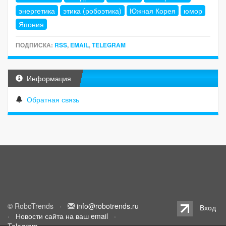
энергетика
этика (робоэтика)
Южная Корея
юмор
Япония
ПОДПИСКА:
RSS
,
EMAIL
,
TELEGRAM
Информация
Обратная связь
© RoboTrends ·
info@robotrends.ru
Вход
·
Новости сайта на ваш email
·
Telegram