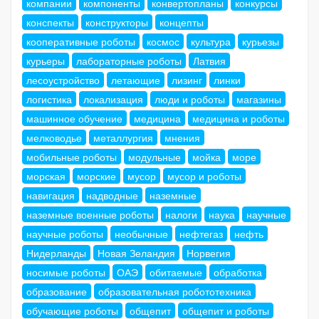
компании
компоненты
конвертопланы
конкурсы
конспекты
конструкторы
концепты
кооперативные роботы
космос
культура
курьезы
курьеры
лабораторные роботы
Латвия
лесоустройство
летающие
лизинг
линки
логистика
локализация
люди и роботы
магазины
машинное обучение
медицина
медицина и роботы
мелководье
металлургия
мнения
мобильные роботы
модульные
мойка
море
морская
морские
мусор
мусор и роботы
навигация
надводные
наземные
наземные военные роботы
налоги
наука
научные
научные роботы
необычные
нефтегаз
нефть
Нидерланды
Новая Зеландия
Норвегия
носимые роботы
ОАЭ
обитаемые
обработка
образование
образовательная робототехника
обучающие роботы
общепит
общепит и роботы