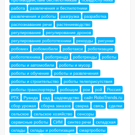
работа
развлечения и беспилотники
развлечения и роботы
разгрузка
разработка
распознавание речи
растениеводство
регулирование
регулирование дронов
регулирование робототехники
рекорды
рисунки
робомех
робомобили
роботакси
роботизация
робототехника
роботрендз
роботренды
роботы
роботы и автомобили
роботы и мусор
роботы и обучение
роботы и развлечения
роботы и строительство
роботы телеприсутствия
роботы-транспортеры
робошум
рои
рой
Россия
РТК
Руанда
сад
садоводство
сайт RoboTrends.ru
сбор урожая
сборка заказов
сварка
связь
сделки
сельское
сельское хозяйство
сенсоры
сервисные роботы
СИМ
синтез речи
складская
склады
склады и роботизация
смартроботы