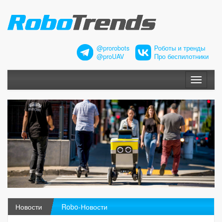
@prorobots
Роботы и тренды
@proUAV
Про беспилотники
Меню
Новости
Robo-Новости