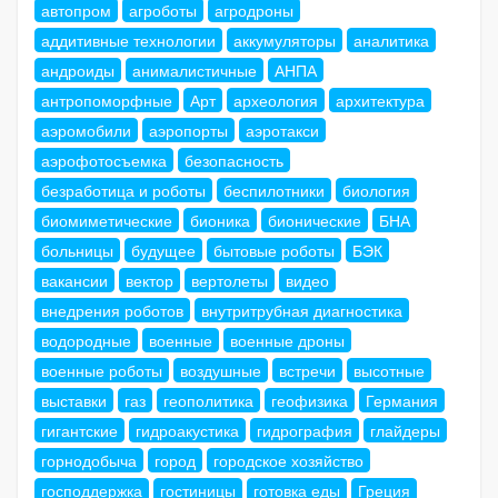
автопром
агроботы
агродроны
аддитивные технологии
аккумуляторы
аналитика
андроиды
анималистичные
АНПА
антропоморфные
Арт
археология
архитектура
аэромобили
аэропорты
аэротакси
аэрофотосъемка
безопасность
безработица и роботы
беспилотники
биология
биомиметические
бионика
бионические
БНА
больницы
будущее
бытовые роботы
БЭК
вакансии
вектор
вертолеты
видео
внедрения роботов
внутритрубная диагностика
водородные
военные
военные дроны
военные роботы
воздушные
встречи
высотные
выставки
газ
геополитика
геофизика
Германия
гигантские
гидроакустика
гидрография
глайдеры
горнодобыча
город
городское хозяйство
господдержка
гостиницы
готовка еды
Греция