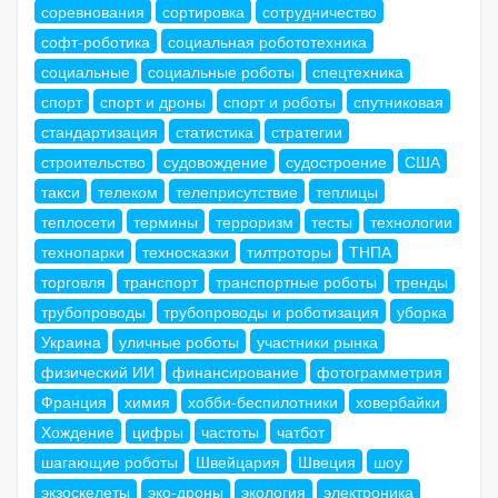
соревнования
сортировка
сотрудничество
софт-роботика
социальная робототехника
социальные
социальные роботы
спецтехника
спорт
спорт и дроны
спорт и роботы
спутниковая
стандартизация
статистика
стратегии
строительство
судовождение
судостроение
США
такси
телеком
телеприсутствие
теплицы
теплосети
термины
терроризм
тесты
технологии
технопарки
техносказки
тилтроторы
ТНПА
торговля
транспорт
транспортные роботы
тренды
трубопроводы
трубопроводы и роботизация
уборка
Украина
уличные роботы
участники рынка
физический ИИ
финансирование
фотограмметрия
Франция
химия
хобби-беспилотники
ховербайки
Хождение
цифры
частоты
чатбот
шагающие роботы
Швейцария
Швеция
шоу
экзоскелеты
эко-дроны
экология
электроника