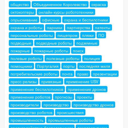
общество
Объединенное Королевство
окраска
октокоптеры
онлайн-курсы робототехники
опрыскивание
офисные
охрана и беспилотники
охрана и роботы
парники
партнерства
патенты
персональные роботы
пищепром
пляжи
ПО
подводные
подводные роботы
подземные
пожарные
пожарные роботы
поиск
полевые роботы
полезные роботы
полиция
помощники
Португалия
порты
последняя миля
потребительские роботы
почта
право
презентации
пресс-релизы
привязные
применение USV
применение беспилотников
применение дронов
применение роботов
прогнозы
проекты
производители
производство
производство дронов
производство роботов
происшествия
промышленность
промышленные роботы
противодействие беспилотникам
псевдоспутники