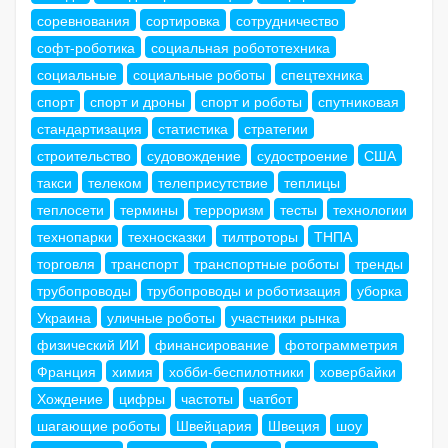
соревнования
сортировка
сотрудничество
софт-роботика
социальная робототехника
социальные
социальные роботы
спецтехника
спорт
спорт и дроны
спорт и роботы
спутниковая
стандартизация
статистика
стратегии
строительство
судовождение
судостроение
США
такси
телеком
телеприсутствие
теплицы
теплосети
термины
терроризм
тесты
технологии
технопарки
техносказки
тилтроторы
ТНПА
торговля
транспорт
транспортные роботы
тренды
трубопроводы
трубопроводы и роботизация
уборка
Украина
уличные роботы
участники рынка
физический ИИ
финансирование
фотограмметрия
Франция
химия
хобби-беспилотники
ховербайки
Хождение
цифры
частоты
чатбот
шагающие роботы
Швейцария
Швеция
шоу