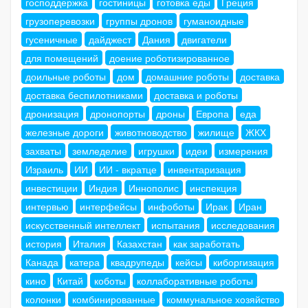
господдержка
гостиницы
готовка еды
Греция
грузоперевозки
группы дронов
гуманоидные
гусеничные
дайджест
Дания
двигатели
для помещений
доение роботизированное
доильные роботы
дом
домашние роботы
доставка
доставка беспилотниками
доставка и роботы
дронизация
дронопорты
дроны
Европа
еда
железные дороги
животноводство
жилище
ЖКХ
захваты
земледелие
игрушки
идеи
измерения
Израиль
ИИ
ИИ - вкратце
инвентаризация
инвестиции
Индия
Иннополис
инспекция
интервью
интерфейсы
инфоботы
Ирак
Иран
искусственный интеллект
испытания
исследования
история
Италия
Казахстан
как заработать
Канада
катера
квадрупеды
кейсы
киборгизация
кино
Китай
коботы
коллаборативные роботы
колонки
комбинированные
коммунальное хозяйство