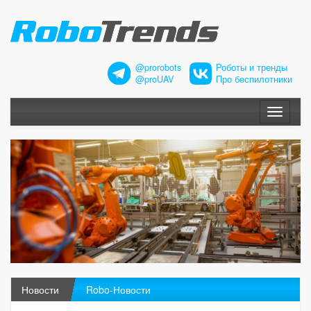
@prorobots
Роботы и тренды
@proUAV
Про беспилотники
Меню
Новости
Robo-Новости