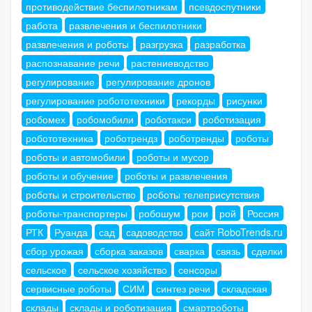
противодействие беспилотникам
псевдоспутники
работа
развлечения и беспилотники
развлечения и роботы
разгрузка
разработка
распознавание речи
растениеводство
регулирование
регулирование дронов
регулирование робототехники
рекорды
рисунки
робомех
робомобили
роботакси
роботизация
робототехника
роботрендз
роботренды
роботы
роботы и автомобили
роботы и мусор
роботы и обучение
роботы и развлечения
роботы и строительство
роботы телеприсутствия
роботы-транспортеры
робошум
рои
рой
Россия
РТК
Руанда
сад
садоводство
сайт RoboTrends.ru
сбор урожая
сборка заказов
сварка
связь
сделки
сельское
сельское хозяйство
сенсоры
сервисные роботы
СИМ
синтез речи
складская
склады
склады и роботизация
смартроботы