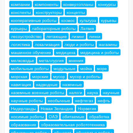
компании
компоненты
конвертопланы
конкурсы
конспекты
конструкторы
концепты
кооперативные роботы
космос
культура
курьезы
курьеры
лабораторные роботы
Латвия
лесоустройство
летающие
лизинг
линки
логистика
локализация
люди и роботы
магазины
машинное обучение
медицина
медицина и роботы
мелководье
металлургия
мнения
мобильные роботы
модульные
мойка
море
морская
морские
мусор
мусор и роботы
навигация
надводные
наземные
наземные военные роботы
налоги
наука
научные
научные роботы
необычные
нефтегаз
нефть
Нидерланды
Новая Зеландия
Норвегия
носимые роботы
ОАЭ
обитаемые
обработка
образование
образовательная робототехника
обучающие роботы
общепит
общепит и роботы