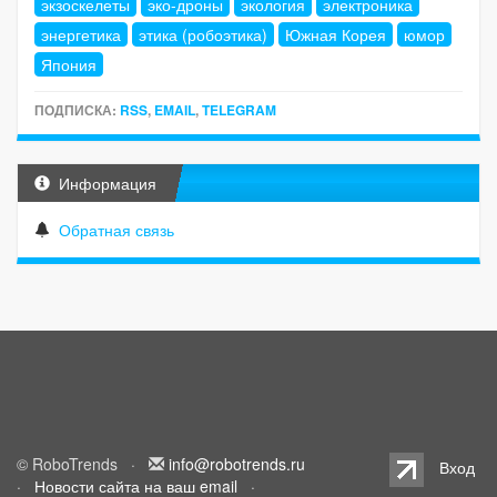
экзоскелеты
эко-дроны
экология
электроника
энергетика
этика (робоэтика)
Южная Корея
юмор
Япония
ПОДПИСКА:
RSS
,
EMAIL
,
TELEGRAM
Информация
Обратная связь
© RoboTrends ·
info@robotrends.ru
Вход
·
Новости сайта на ваш email
·