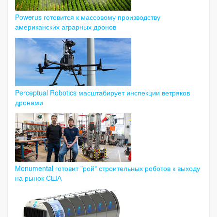
Powerus готовится к массовому производству
американских аграрных дронов
Perceptual Robotics масштабирует инспекции ветряков
дронами
Monumental готовит "рой" строительных роботов к выходу
на рынок США