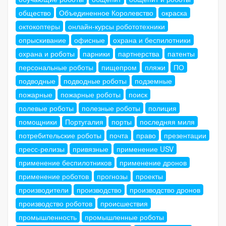
общество
Объединенное Королевство
окраска
октокоптеры
онлайн-курсы робототехники
опрыскивание
офисные
охрана и беспилотники
охрана и роботы
парники
партнерства
патенты
персональные роботы
пищепром
пляжи
ПО
подводные
подводные роботы
подземные
пожарные
пожарные роботы
поиск
полевые роботы
полезные роботы
полиция
помощники
Португалия
порты
последняя миля
потребительские роботы
почта
право
презентации
пресс-релизы
привязные
применение USV
применение беспилотников
применение дронов
применение роботов
прогнозы
проекты
производители
производство
производство дронов
производство роботов
происшествия
промышленность
промышленные роботы