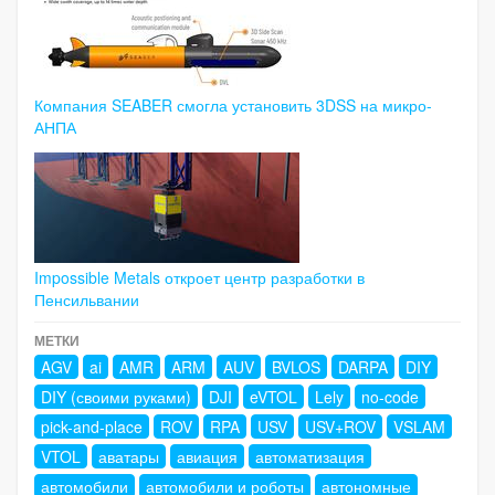
Компания SEABER смогла установить 3DSS на микро-
АНПА
Impossible Metals откроет центр разработки в
Пенсильвании
МЕТКИ
AGV
ai
AMR
ARM
AUV
BVLOS
DARPA
DIY
DIY (своими руками)
DJI
eVTOL
Lely
no-code
pick-and-place
ROV
RPA
USV
USV+ROV
VSLAM
VTOL
аватары
авиация
автоматизация
автомобили
автомобили и роботы
автономные