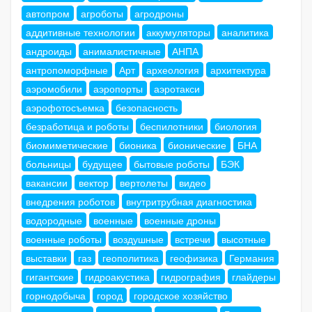
автопром
агроботы
агродроны
аддитивные технологии
аккумуляторы
аналитика
андроиды
анималистичные
АНПА
антропоморфные
Арт
археология
архитектура
аэромобили
аэропорты
аэротакси
аэрофотосъемка
безопасность
безработица и роботы
беспилотники
биология
биомиметические
бионика
бионические
БНА
больницы
будущее
бытовые роботы
БЭК
вакансии
вектор
вертолеты
видео
внедрения роботов
внутритрубная диагностика
водородные
военные
военные дроны
военные роботы
воздушные
встречи
высотные
выставки
газ
геополитика
геофизика
Германия
гигантские
гидроакустика
гидрография
глайдеры
горнодобыча
город
городское хозяйство