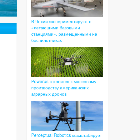
В Чехии экспериментируют с
«летающими базовыми
станциями», размещенными на
беспилотниках
Powerus готовится к массовому
производству американских
аграрных дронов
Perceptual Robotics масштабирует