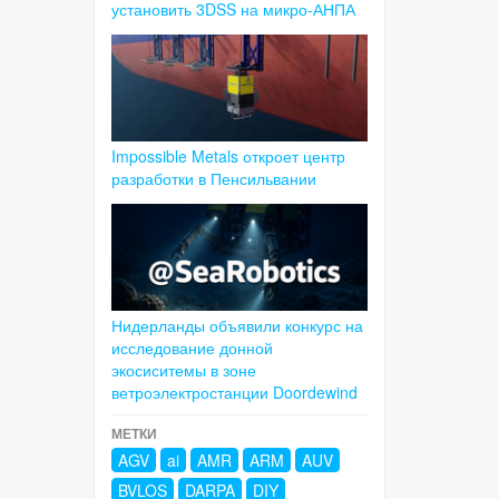
установить 3DSS на микро-АНПА
Impossible Metals откроет центр
разработки в Пенсильвании
Нидерланды объявили конкурс на
исследование донной
экосиситемы в зоне
ветроэлектростанции Doordewind
МЕТКИ
AGV
ai
AMR
ARM
AUV
BVLOS
DARPA
DIY