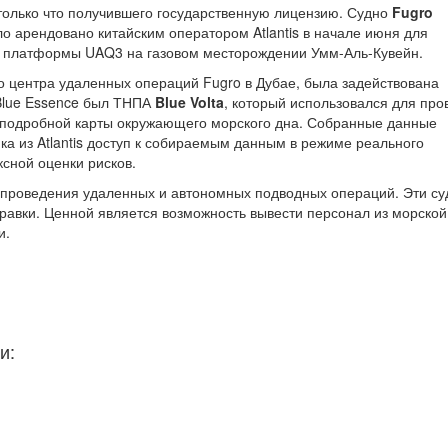
 только что получившего государственную лицензию. Судно
Fugro
о арендовано китайским оператором Atlantis в начале июня для
и платформы UAQ3 на газовом месторождении Умм-Аль-Кувейн.
 центра удаленных операций Fugro в Дубае, была задействована
 Blue Essence был ТНПА
Blue Volta
, который использовался для про
 подробной карты окружающего морского дна. Собранные данные
ка из Atlantis доступ к собираемым данным в режиме реального
сной оценки рисков.
 проведения удаленных и автономных подводных операций. Эти су
правки. Ценной является возможность вывести персонал из морской
и.
и: