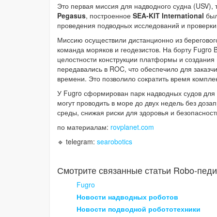
Это первая миссия для надводного судна (USV),
Pegasus
, построенное
SEA-KIT International
был
проведения подводных исследований и проверк
Миссию осуществили дистанционно из берегового
команда моряков и геодезистов. На борту Fugro
целостности конструкции платформы и создания
передавались в ROC, что обеспечило для заказчи
времени. Это позволило сократить время комплек
У Fugro сформирован парк надводных судов для
могут проводить в море до двух недель без доза
среды, снижая риски для здоровья и безопасност
по материалам:
rovplanet.com
🔹 telegram:
searobotics
Смотрите связанные статьи Robo-педи
Fugro
Новости надводных роботов
Новости подводной робототехники