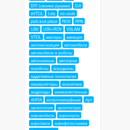
DIY (своими руками)
DJI
eVTOL
Lely
no-code
pick-and-place
ROV
RPA
USV
USV+ROV
VSLAM
VTOL
аватары
авиация
автоматизация
автомобили
автомобили и роботы
автономные
автопром
агроботы
агродроны
аддитивные технологии
аккумуляторы
аналитика
андроиды
анималистичные
АНПА
антропоморфные
Арт
археология
архитектура
аэромобили
аэропорты
аэротакси
аэрофотосъемка