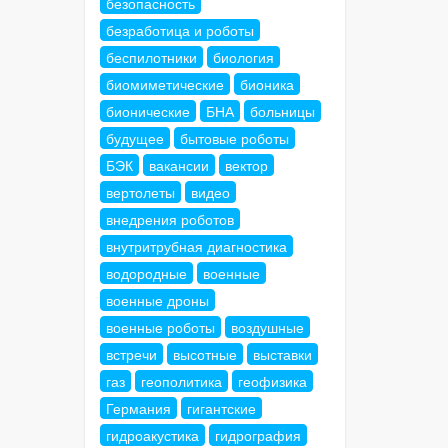
безопасность
безработица и роботы
беспилотники
биология
биомиметические
бионика
бионические
БНА
больницы
будущее
бытовые роботы
БЭК
вакансии
вектор
вертолеты
видео
внедрения роботов
внутритрубная диагностика
водородные
военные
военные дроны
военные роботы
воздушные
встречи
высотные
выставки
газ
геополитика
геофизика
Германия
гигантские
гидроакустика
гидрография