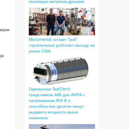
инспекции ветряков дронами
верки
Monumental готовит "рой"
строительных роботов к выходу на
рынок США
да
Германская SubCtech
представила АКБ для АНПА с
напряжением 600 В и
способностью десятки минут
выдавать мощность выше
номинала