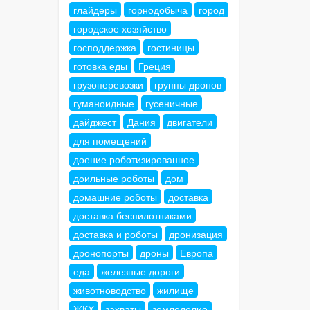
глайдеры
горнодобыча
город
городское хозяйство
господдержка
гостиницы
готовка еды
Греция
грузоперевозки
группы дронов
гуманоидные
гусеничные
дайджест
Дания
двигатели
для помещений
доение роботизированное
доильные роботы
дом
домашние роботы
доставка
доставка беспилотниками
доставка и роботы
дронизация
дронопорты
дроны
Европа
еда
железные дороги
животноводство
жилище
ЖКХ
захваты
земледелие