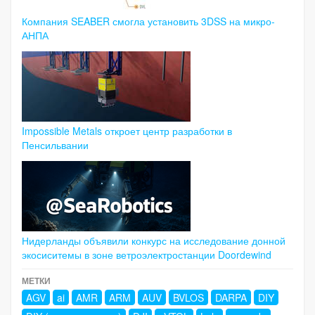
Компания SEABER смогла установить 3DSS на микро-
АНПА
Impossible Metals откроет центр разработки в
Пенсильвании
Нидерланды объявили конкурс на исследование донной
экосиситемы в зоне ветроэлектростанции Doordewind
МЕТКИ
AGV
ai
AMR
ARM
AUV
BVLOS
DARPA
DIY