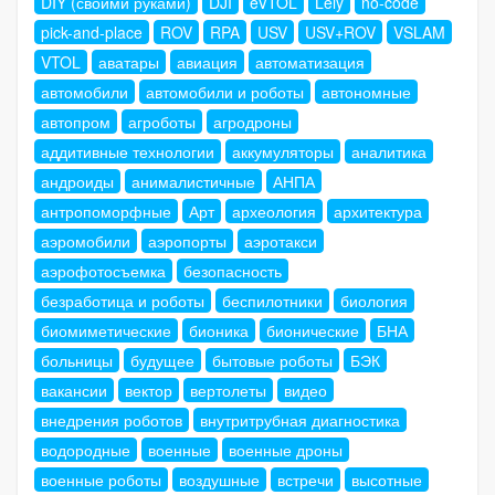
DIY (своими руками)
DJI
eVTOL
Lely
no-code
pick-and-place
ROV
RPA
USV
USV+ROV
VSLAM
VTOL
аватары
авиация
автоматизация
автомобили
автомобили и роботы
автономные
автопром
агроботы
агродроны
аддитивные технологии
аккумуляторы
аналитика
андроиды
анималистичные
АНПА
антропоморфные
Арт
археология
архитектура
аэромобили
аэропорты
аэротакси
аэрофотосъемка
безопасность
безработица и роботы
беспилотники
биология
биомиметические
бионика
бионические
БНА
больницы
будущее
бытовые роботы
БЭК
вакансии
вектор
вертолеты
видео
внедрения роботов
внутритрубная диагностика
водородные
военные
военные дроны
военные роботы
воздушные
встречи
высотные