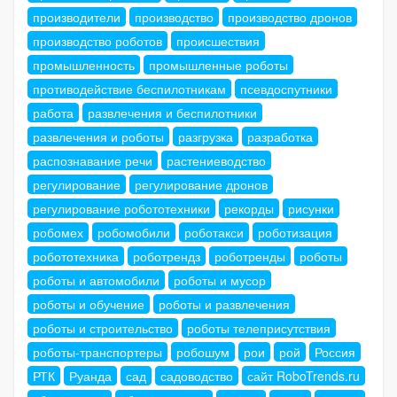
производители
производство
производство дронов
производство роботов
происшествия
промышленность
промышленные роботы
противодействие беспилотникам
псевдоспутники
работа
развлечения и беспилотники
развлечения и роботы
разгрузка
разработка
распознавание речи
растениеводство
регулирование
регулирование дронов
регулирование робототехники
рекорды
рисунки
робомех
робомобили
роботакси
роботизация
робототехника
роботрендз
роботренды
роботы
роботы и автомобили
роботы и мусор
роботы и обучение
роботы и развлечения
роботы и строительство
роботы телеприсутствия
роботы-транспортеры
робошум
рои
рой
Россия
РТК
Руанда
сад
садоводство
сайт RoboTrends.ru