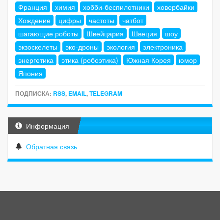
Франция
химия
хобби-беспилотники
ховербайки
Хождение
цифры
частоты
чатбот
шагающие роботы
Швейцария
Швеция
шоу
экзоскелеты
эко-дроны
экология
электроника
энергетика
этика (робоэтика)
Южная Корея
юмор
Япония
ПОДПИСКА:
RSS
,
EMAIL
,
TELEGRAM
Информация
Обратная связь