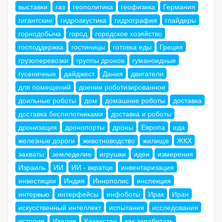
выставки
газ
геополитика
геофизика
Германия
гигантские
гидроакустика
гидрография
глайдеры
горнодобыча
город
городское хозяйство
господдержка
гостиницы
готовка еды
Греция
грузоперевозки
группы дронов
гуманоидные
гусеничные
дайджест
Дания
двигатели
для помещений
доение роботизированное
доильные роботы
дом
домашние роботы
доставка
доставка беспилотниками
доставка и роботы
дронизация
дронопорты
дроны
Европа
еда
железные дороги
животноводство
жилище
ЖКХ
захваты
земледелие
игрушки
идеи
измерения
Израиль
ИИ
ИИ - вкратце
инвентаризация
инвестиции
Индия
Иннополис
инспекция
интервью
интерфейсы
инфоботы
Ирак
Иран
искусственный интеллект
испытания
исследования
история
Италия
Казахстан
как заработать