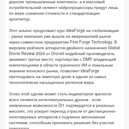
дорогие промышленные комплексы, а в массовый
потребительский сегмент нейропроцессоры придут лишь
по мере снижения стоимости и стандартизации
архитектур.
Этот альянс продолжает курс ideaForge на глобализацию
- ранее компания уже вышла на американский рынок
через совместное предприятие First Forge Technology. В
мировом рейтинге аппаратов двойного назначения Global
Drone Review 2024 от Droneii индийский производитель
занимает третье место; партнёрство с DMP, владеющей
компетенциями в области граничного ИИ и локальным
знанием японского рынка, позволяет ideaForge
претендовать на заметную долю в одном из самых
технологически насыщенных регионов мира.
Успех этой сделки может стать индикатором зрелости
всего сегмента интеллектуальных дронов - если
заявленные возможности Di1 подтвердятся в реальных
миссиях, это ускорит переход отрасли от дистанционно-
пилотируемых аппаратов к подлинно автономным
системам, способным принимать решения без участия
оператора.