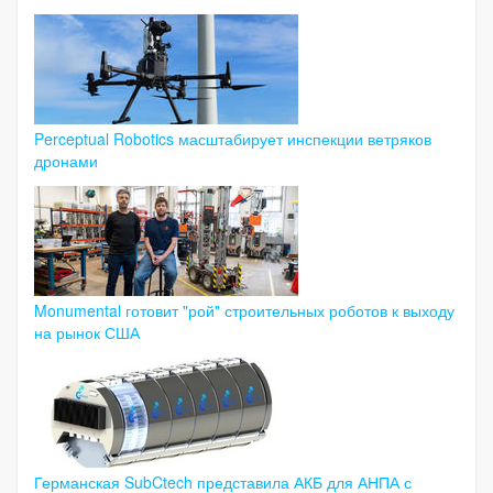
Perceptual Robotics масштабирует инспекции ветряков
дронами
Monumental готовит "рой" строительных роботов к выходу
на рынок США
Германская SubCtech представила АКБ для АНПА с