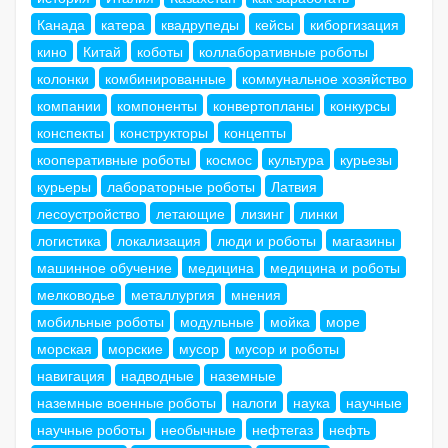
Канада
катера
квадрупеды
кейсы
киборгизация
кино
Китай
коботы
коллаборативные роботы
колонки
комбинированные
коммунальное хозяйство
компании
компоненты
конвертопланы
конкурсы
конспекты
конструкторы
концепты
кооперативные роботы
космос
культура
курьезы
курьеры
лабораторные роботы
Латвия
лесоустройство
летающие
лизинг
линки
логистика
локализация
люди и роботы
магазины
машинное обучение
медицина
медицина и роботы
мелководье
металлургия
мнения
мобильные роботы
модульные
мойка
море
морская
морские
мусор
мусор и роботы
навигация
надводные
наземные
наземные военные роботы
налоги
наука
научные
научные роботы
необычные
нефтегаз
нефть