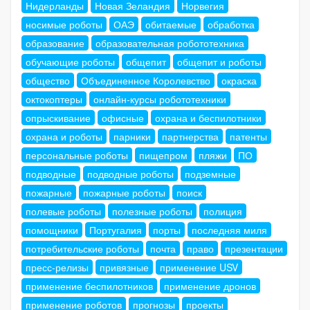
Нидерланды
Новая Зеландия
Норвегия
носимые роботы
ОАЭ
обитаемые
обработка
образование
образовательная робототехника
обучающие роботы
общепит
общепит и роботы
общество
Объединенное Королевство
окраска
октокоптеры
онлайн-курсы робототехники
опрыскивание
офисные
охрана и беспилотники
охрана и роботы
парники
партнерства
патенты
персональные роботы
пищепром
пляжи
ПО
подводные
подводные роботы
подземные
пожарные
пожарные роботы
поиск
полевые роботы
полезные роботы
полиция
помощники
Португалия
порты
последняя миля
потребительские роботы
почта
право
презентации
пресс-релизы
привязные
применение USV
применение беспилотников
применение дронов
применение роботов
прогнозы
проекты