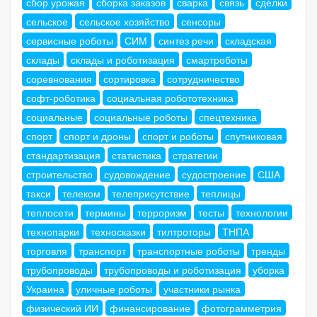
сбор урожая
сборка заказов
сварка
связь
сделки
сельское
сельское хозяйство
сенсоры
сервисные роботы
СИМ
синтез речи
складская
склады
склады и роботизация
смартроботы
соревнования
сортировка
сотрудничество
софт-роботика
социальная робототехника
социальные
социальные роботы
спецтехника
спорт
спорт и дроны
спорт и роботы
спутниковая
стандартизация
статистика
стратегии
строительство
судовождение
судостроение
США
такси
телеком
телеприсутствие
теплицы
теплосети
термины
терроризм
тесты
технологии
технопарки
техносказки
тилтроторы
ТНПА
торговля
транспорт
транспортные роботы
тренды
трубопроводы
трубопроводы и роботизация
уборка
Украина
уличные роботы
участники рынка
физический ИИ
финансирование
фотограмметрия