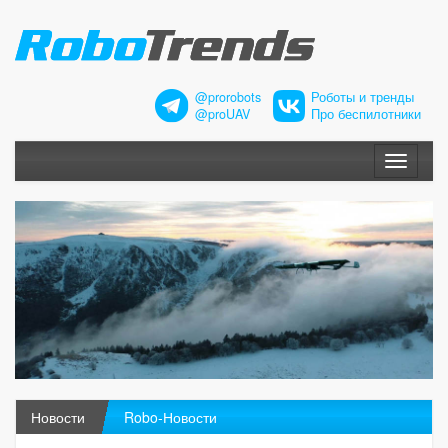
@prorobots
Роботы и тренды
@proUAV
Про беспилотники
Меню
Новости
Robo-Новости