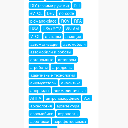
DIY (своими руками)
DJI
eVTOL
Lely
no-code
pick-and-place
ROV
RPA
USV
USV+ROV
VSLAM
VTOL
аватары
авиация
автоматизация
автомобили
автомобили и роботы
автономные
автопром
агроботы
агродроны
аддитивные технологии
аккумуляторы
аналитика
андроиды
анималистичные
АНПА
антропоморфные
Арт
археология
архитектура
аэромобили
аэропорты
аэротакси
аэрофотосъемка