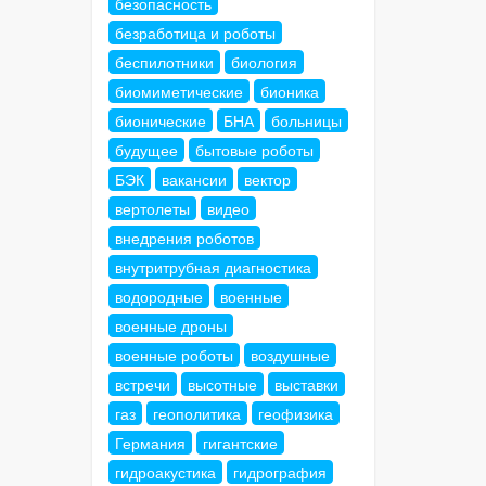
безопасность
безработица и роботы
беспилотники
биология
биомиметические
бионика
бионические
БНА
больницы
будущее
бытовые роботы
БЭК
вакансии
вектор
вертолеты
видео
внедрения роботов
внутритрубная диагностика
водородные
военные
военные дроны
военные роботы
воздушные
встречи
высотные
выставки
газ
геополитика
геофизика
Германия
гигантские
гидроакустика
гидрография