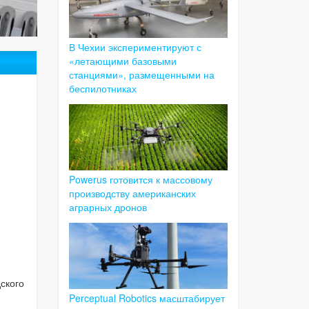
В Чехии экспериментируют с
«летающими базовыми
станциями», размещенными на
беспилотниках
Powerus готовится к массовому
производству американских
аграрных дронов
ского
Perceptual Robotics масштабирует