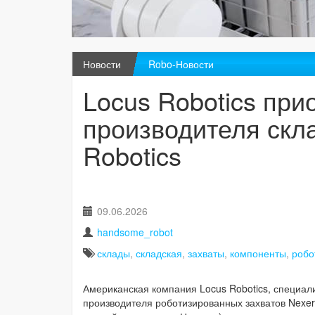
Новости
Robo-Новости
Locus Robotics при
производителя скла
Robotics
09.06.2026
handsome_robot
склады
,
складская
,
захваты
,
компоненты
,
робо
Американская компания Locus Robotics, специал
производителя роботизированных захватов Nexera