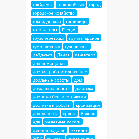
глайдеры
горнодобыча
город
городское хозяйство
господдержка
гостиницы
готовка еды
Греция
грузоперевозки
группы дронов
гуманоидные
гусеничные
дайджест
Дания
двигатели
для помещений
доение роботизированное
доильные роботы
дом
домашние роботы
доставка
доставка беспилотниками
доставка и роботы
дронизация
дронопорты
дроны
Европа
еда
железные дороги
животноводство
жилище
ЖКХ
захваты
земледелие