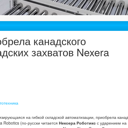
обрела канадского
дских захватов Nexera
тотехника
изирующаяся на гибкой складской автоматизации, приобрела канад
 Robotics (по-русски читается
Нексера Роботикс
с ударением на