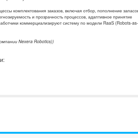
ессы комплектования заказов, включая отбор, пополнение запасо
огнозируемость и прозрачность процессов, адаптивное принятие
аботчики коммерциализируют систему по модели RaaS (Robots-as-
омпании Nexera Robotics))
и: