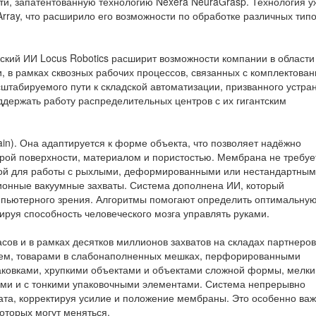
ости, запатентованную технологию Nexera NeuraGrasp. Технология у
rray, что расширило его возможности по обработке различных тип
еский ИИ Locus Robotics расширит возможности компании в области
, в рамках сквозных рабочих процессов, связанных с комплектова
сштабируемого пути к складской автоматизации, призванного устра
держать работу распределительных центров с их гигантским
in). Она адаптируется к форме объекта, что позволяет надёжно
турой поверхности, материалом и пористостью. Мембрана не требуе
вной для работы с рыхлыми, деформированными или нестандартны
ионные вакуумные захваты. Система дополнена ИИ, который
омпьютерного зрения. Алгоритмы помогают определить оптимальну
тируя способность человеческого мозга управлять руками.
сов и в рамках десятков миллионов захватов на складах партнеров
илем, товарами в слабонаполненных мешках, перфорированными
ковками, хрупкими объектами и объектами сложной формы, мелк
ми и с тонкими упаковочными элементами. Система непрерывно
ата, корректируя усилие и положение мембраны. Это особенно ва
оторых могут меняться.