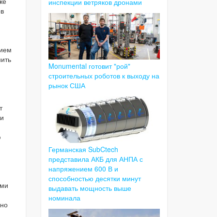
же
инспекции ветряков дронами
ов
нием
нить
Monumental готовит "рой"
строительных роботов к выходу на
рынок США
т
ми
ю
Германская SubCtech
представила АКБ для АНПА с
напряжением 600 В и
способностью десятки минут
ими
выдавать мощность выше
номинала
жно