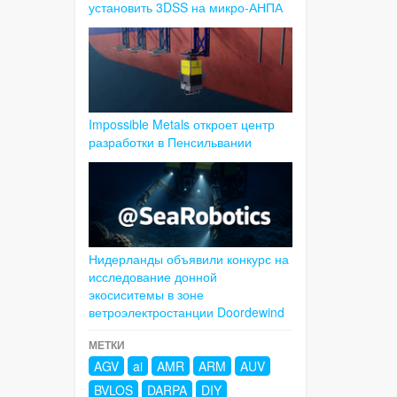
установить 3DSS на микро-АНПА
Impossible Metals откроет центр
разработки в Пенсильвании
Нидерланды объявили конкурс на
исследование донной
экосиситемы в зоне
ветроэлектростанции Doordewind
МЕТКИ
AGV
ai
AMR
ARM
AUV
BVLOS
DARPA
DIY