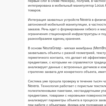
первый слог в слове Нексера), получив, в частн
интегрирована в мобильный манипулятор Locus A
товаров.
Интеграция захватных устройств Nexera в физич
автономной мобильной манипуляции, в частности
заказов. Речь идет о формировании гибкого и ма
ограничения стационарной инфраструктуры и под
разнообразием единиц хранения.
В основе NeuraGrasp - мягкая мембрана (MemBra
захватывать объекты с разной геометрией, текс
герметичного контакта, что делает её эффекти
предметами, с которыми не справляются традиц
анализирует данные с встроенных датчиков и к
стратегию захвата для конкретного объекта, ими
Система уже прошла проверку в течение тысяч ча
Nexera. Технология работает с пористым текст
полиэтиленовыми пакетами, нестандартными упа
предметами, товарами с неровными поверхностя
анализирует параметры объекта в процессе захв
при работе с объектами, форма или положение к