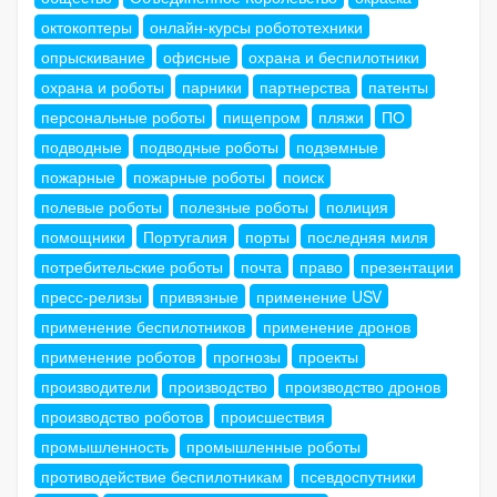
октокоптеры
онлайн-курсы робототехники
опрыскивание
офисные
охрана и беспилотники
охрана и роботы
парники
партнерства
патенты
персональные роботы
пищепром
пляжи
ПО
подводные
подводные роботы
подземные
пожарные
пожарные роботы
поиск
полевые роботы
полезные роботы
полиция
помощники
Португалия
порты
последняя миля
потребительские роботы
почта
право
презентации
пресс-релизы
привязные
применение USV
применение беспилотников
применение дронов
применение роботов
прогнозы
проекты
производители
производство
производство дронов
производство роботов
происшествия
промышленность
промышленные роботы
противодействие беспилотникам
псевдоспутники