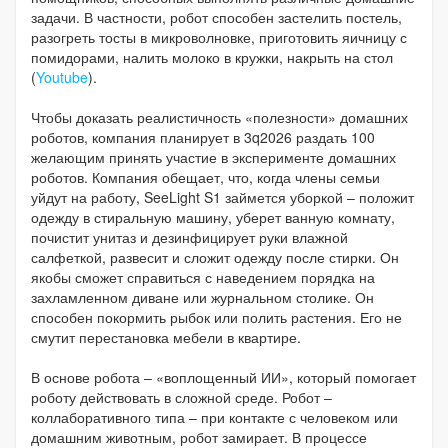
задачи. В частности, робот способен застелить постель,
разогреть тосты в микроволновке, приготовить яичницу с
помидорами, налить молоко в кружки, накрыть на стол
(
Youtube
).
Чтобы доказать реалистичность «полезности» домашних
роботов, компания планирует в 3q2026 раздать 100
желающим принять участие в эксперименте домашних
роботов. Компания обещает, что, когда члены семьи
уйдут на работу, SeeLight S1 займется уборкой – положит
одежду в стиральную машину, уберет ванную комнату,
почистит унитаз и дезинфицирует руки влажной
салфеткой, развесит и сложит одежду после стирки. Он
якобы сможет справиться с наведением порядка на
захламленном диване или журнальном столике. Он
способен покормить рыбок или полить растения. Его не
смутит перестановка мебели в квартире.
В основе робота – «воплощенный ИИ», который помогает
роботу действовать в сложной среде. Робот –
коллаборативного типа – при контакте с человеком или
домашним животным, робот замирает. В процессе