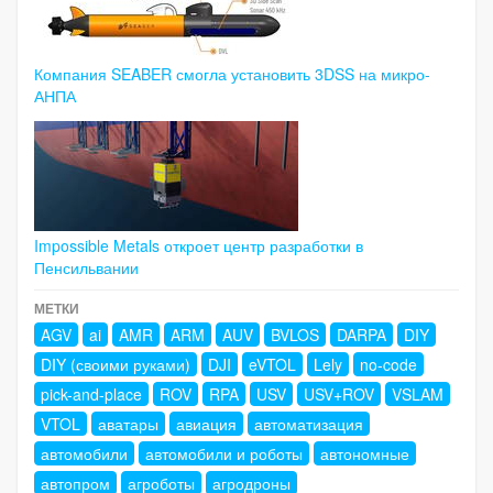
Компания SEABER смогла установить 3DSS на микро-
АНПА
Impossible Metals откроет центр разработки в
Пенсильвании
МЕТКИ
AGV
ai
AMR
ARM
AUV
BVLOS
DARPA
DIY
DIY (своими руками)
DJI
eVTOL
Lely
no-code
pick-and-place
ROV
RPA
USV
USV+ROV
VSLAM
VTOL
аватары
авиация
автоматизация
автомобили
автомобили и роботы
автономные
автопром
агроботы
агродроны