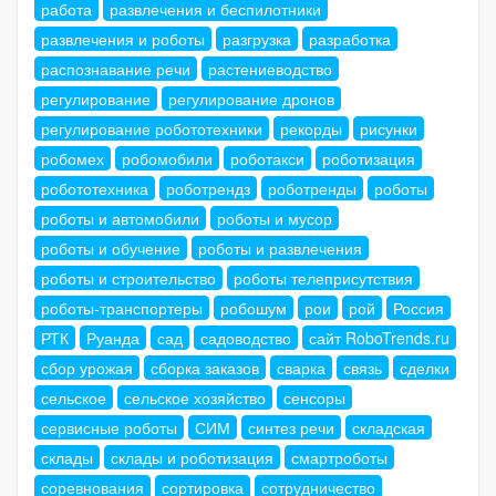
работа
развлечения и беспилотники
развлечения и роботы
разгрузка
разработка
распознавание речи
растениеводство
регулирование
регулирование дронов
регулирование робототехники
рекорды
рисунки
робомех
робомобили
роботакси
роботизация
робототехника
роботрендз
роботренды
роботы
роботы и автомобили
роботы и мусор
роботы и обучение
роботы и развлечения
роботы и строительство
роботы телеприсутствия
роботы-транспортеры
робошум
рои
рой
Россия
РТК
Руанда
сад
садоводство
сайт RoboTrends.ru
сбор урожая
сборка заказов
сварка
связь
сделки
сельское
сельское хозяйство
сенсоры
сервисные роботы
СИМ
синтез речи
складская
склады
склады и роботизация
смартроботы
соревнования
сортировка
сотрудничество