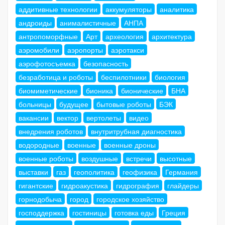
аддитивные технологии
аккумуляторы
аналитика
андроиды
анималистичные
АНПА
антропоморфные
Арт
археология
архитектура
аэромобили
аэропорты
аэротакси
аэрофотосъемка
безопасность
безработица и роботы
беспилотники
биология
биомиметические
бионика
бионические
БНА
больницы
будущее
бытовые роботы
БЭК
вакансии
вектор
вертолеты
видео
внедрения роботов
внутритрубная диагностика
водородные
военные
военные дроны
военные роботы
воздушные
встречи
высотные
выставки
газ
геополитика
геофизика
Германия
гигантские
гидроакустика
гидрография
глайдеры
горнодобыча
город
городское хозяйство
господдержка
гостиницы
готовка еды
Греция