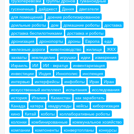
грузоперевозки
группы дронов
гуманоидные
гусеничные
дайджест
Дания
двигатели
для помещений
доение роботизированное
доильные роботы
дом
домашние роботы
доставка
доставка беспилотниками
доставка и роботы
дронизация
дронопорты
дроны
Европа
еда
железные дороги
животноводство
жилище
ЖКХ
захваты
земледелие
игрушки
идеи
измерения
Израиль
ИИ
ИИ - вкратце
инвентаризация
инвестиции
Индия
Иннополис
инспекция
интервью
интерфейсы
инфоботы
Ирак
Иран
искусственный интеллект
испытания
исследования
история
Италия
Казахстан
как заработать
Канада
катера
квадрупеды
кейсы
киборгизация
кино
Китай
коботы
коллаборативные роботы
колонки
комбинированные
коммунальное хозяйство
компании
компоненты
конвертопланы
конкурсы