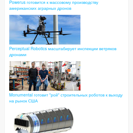
Powerus готовится к массовому производству
американских аграрных дронов
Perceptual Robotics масштабирует инспекции ветряков
дронами
Monumental готовит "рой" строительных роботов к выходу
на рынок США