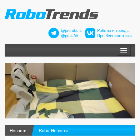
@prorobots
Роботы и тренды
@proUAV
Про беспилотники
Меню
Новости
Robo-Новости