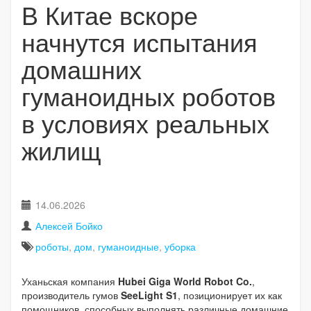
В Китае вскоре
начнутся испытания
домашних
гуманоидных роботов
в условиях реальных
жилищ
14.06.2026
Алексей Бойко
роботы
,
дом
,
гуманоидные
,
уборка
Уханьская компания
Hubei Giga World Robot Co.
,
производитель гумов
SeeLight S1
, позиционирует их как
помощников, способных выполнять различные домашние