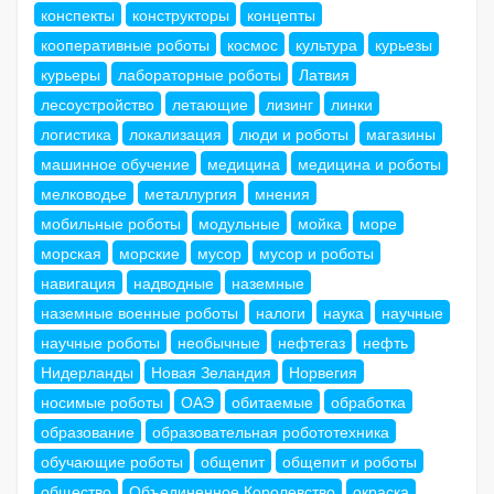
конспекты
конструкторы
концепты
кооперативные роботы
космос
культура
курьезы
курьеры
лабораторные роботы
Латвия
лесоустройство
летающие
лизинг
линки
логистика
локализация
люди и роботы
магазины
машинное обучение
медицина
медицина и роботы
мелководье
металлургия
мнения
мобильные роботы
модульные
мойка
море
морская
морские
мусор
мусор и роботы
навигация
надводные
наземные
наземные военные роботы
налоги
наука
научные
научные роботы
необычные
нефтегаз
нефть
Нидерланды
Новая Зеландия
Норвегия
носимые роботы
ОАЭ
обитаемые
обработка
образование
образовательная робототехника
обучающие роботы
общепит
общепит и роботы
общество
Объединенное Королевство
окраска