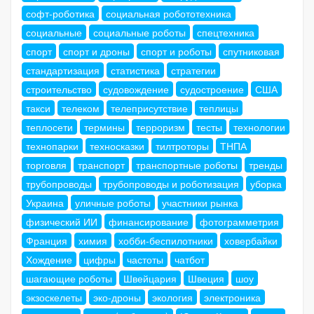
софт-роботика
социальная робототехника
социальные
социальные роботы
спецтехника
спорт
спорт и дроны
спорт и роботы
спутниковая
стандартизация
статистика
стратегии
строительство
судовождение
судостроение
США
такси
телеком
телеприсутствие
теплицы
теплосети
термины
терроризм
тесты
технологии
технопарки
техносказки
тилтроторы
ТНПА
торговля
транспорт
транспортные роботы
тренды
трубопроводы
трубопроводы и роботизация
уборка
Украина
уличные роботы
участники рынка
физический ИИ
финансирование
фотограмметрия
Франция
химия
хобби-беспилотники
ховербайки
Хождение
цифры
частоты
чатбот
шагающие роботы
Швейцария
Швеция
шоу
экзоскелеты
эко-дроны
экология
электроника