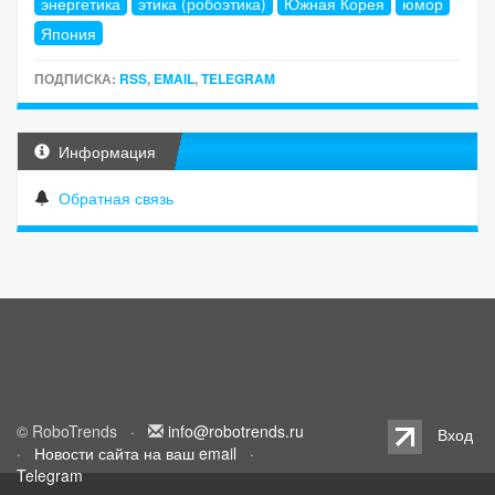
энергетика
этика (робоэтика)
Южная Корея
юмор
Япония
ПОДПИСКА:
RSS
,
EMAIL
,
TELEGRAM
Информация
Обратная связь
© RoboTrends ·
info@robotrends.ru
Вход
·
Новости сайта на ваш email
·
Telegram