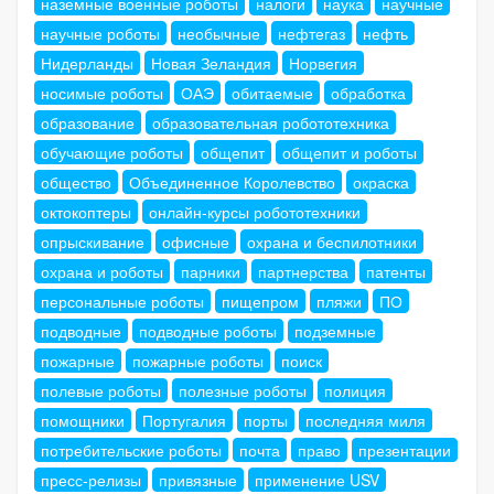
наземные военные роботы
налоги
наука
научные
научные роботы
необычные
нефтегаз
нефть
Нидерланды
Новая Зеландия
Норвегия
носимые роботы
ОАЭ
обитаемые
обработка
образование
образовательная робототехника
обучающие роботы
общепит
общепит и роботы
общество
Объединенное Королевство
окраска
октокоптеры
онлайн-курсы робототехники
опрыскивание
офисные
охрана и беспилотники
охрана и роботы
парники
партнерства
патенты
персональные роботы
пищепром
пляжи
ПО
подводные
подводные роботы
подземные
пожарные
пожарные роботы
поиск
полевые роботы
полезные роботы
полиция
помощники
Португалия
порты
последняя миля
потребительские роботы
почта
право
презентации
пресс-релизы
привязные
применение USV