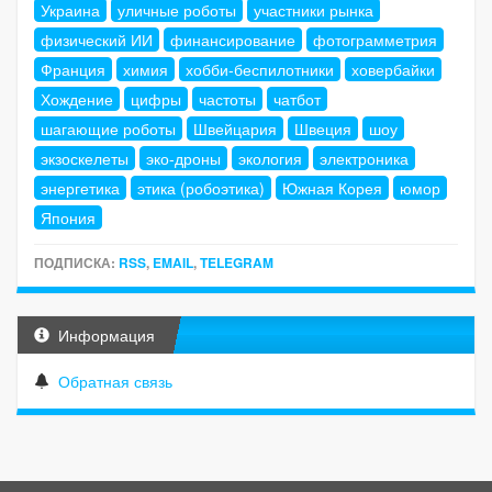
Украина
уличные роботы
участники рынка
физический ИИ
финансирование
фотограмметрия
Франция
химия
хобби-беспилотники
ховербайки
Хождение
цифры
частоты
чатбот
шагающие роботы
Швейцария
Швеция
шоу
экзоскелеты
эко-дроны
экология
электроника
энергетика
этика (робоэтика)
Южная Корея
юмор
Япония
ПОДПИСКА:
RSS
,
EMAIL
,
TELEGRAM
Информация
Обратная связь