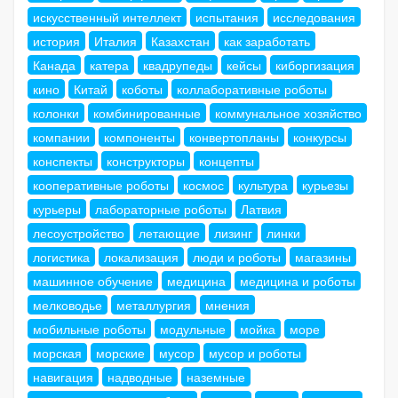
искусственный интеллект
испытания
исследования
история
Италия
Казахстан
как заработать
Канада
катера
квадрупеды
кейсы
киборгизация
кино
Китай
коботы
коллаборативные роботы
колонки
комбинированные
коммунальное хозяйство
компании
компоненты
конвертопланы
конкурсы
конспекты
конструкторы
концепты
кооперативные роботы
космос
культура
курьезы
курьеры
лабораторные роботы
Латвия
лесоустройство
летающие
лизинг
линки
логистика
локализация
люди и роботы
магазины
машинное обучение
медицина
медицина и роботы
мелководье
металлургия
мнения
мобильные роботы
модульные
мойка
море
морская
морские
мусор
мусор и роботы
навигация
надводные
наземные