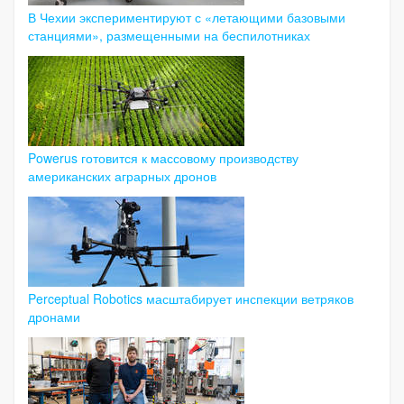
В Чехии экспериментируют с «летающими базовыми
станциями», размещенными на беспилотниках
Powerus готовится к массовому производству
американских аграрных дронов
Perceptual Robotics масштабирует инспекции ветряков
дронами