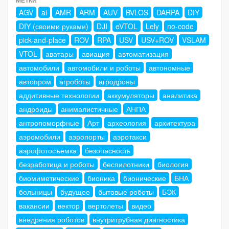
AGV
ai
AMR
ARM
AUV
BVLOS
DARPA
DIY
DIY (своими руками)
DJI
eVTOL
Lely
no-code
pick-and-place
ROV
RPA
USV
USV+ROV
VSLAM
VTOL
аватары
авиация
автоматизация
автомобили
автомобили и роботы
автономные
автопром
агроботы
агродроны
аддитивные технологии
аккумуляторы
аналитика
андроиды
анималистичные
АНПА
антропоморфные
Арт
археология
архитектура
аэромобили
аэропорты
аэротакси
аэрофотосъемка
безопасность
безработица и роботы
беспилотники
биология
биомиметические
бионика
бионические
БНА
больницы
будущее
бытовые роботы
БЭК
вакансии
вектор
вертолеты
видео
внедрения роботов
внутритрубная диагностика