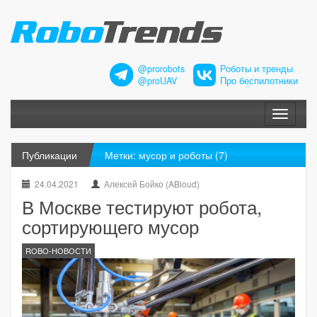
@prorobots
Роботы и тренды
@proUAV
Про беспилотники
Меню
Публикации
Метки: мусор и роботы (7)
24.04.2021
Алексей Бойко (ABloud)
В Москве тестируют робота,
сортирующего мусор
ROBO-НОВОСТИ