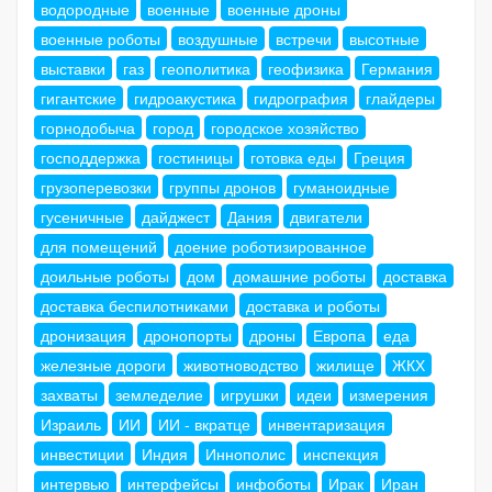
водородные
военные
военные дроны
военные роботы
воздушные
встречи
высотные
выставки
газ
геополитика
геофизика
Германия
гигантские
гидроакустика
гидрография
глайдеры
горнодобыча
город
городское хозяйство
господдержка
гостиницы
готовка еды
Греция
грузоперевозки
группы дронов
гуманоидные
гусеничные
дайджест
Дания
двигатели
для помещений
доение роботизированное
доильные роботы
дом
домашние роботы
доставка
доставка беспилотниками
доставка и роботы
дронизация
дронопорты
дроны
Европа
еда
железные дороги
животноводство
жилище
ЖКХ
захваты
земледелие
игрушки
идеи
измерения
Израиль
ИИ
ИИ - вкратце
инвентаризация
инвестиции
Индия
Иннополис
инспекция
интервью
интерфейсы
инфоботы
Ирак
Иран