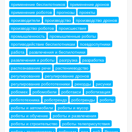
применение беспилотников
применение дронов
применение роботов
прогнозы
проекты
производители
производство
производство дронов
производство роботов
происшествия
промышленность
промышленные роботы
противодействие беспилотникам
псевдоспутники
работа
развлечения и беспилотники
развлечения и роботы
разгрузка
разработка
распознавание речи
растениеводство
регулирование
регулирование дронов
регулирование робототехники
рекорды
рисунки
робомех
робомобили
роботакси
роботизация
робототехника
роботрендз
роботренды
роботы
роботы и автомобили
роботы и мусор
роботы и обучение
роботы и развлечения
роботы и строительство
роботы телеприсутствия
роботы-транспортеры
робошум
рои
рой
Россия