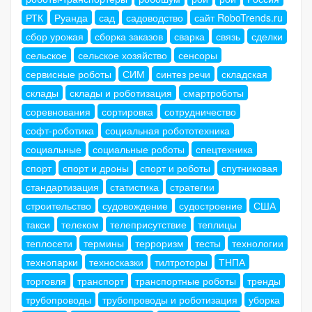
РТК
Руанда
сад
садоводство
сайт RoboTrends.ru
сбор урожая
сборка заказов
сварка
связь
сделки
сельское
сельское хозяйство
сенсоры
сервисные роботы
СИМ
синтез речи
складская
склады
склады и роботизация
смартроботы
соревнования
сортировка
сотрудничество
софт-роботика
социальная робототехника
социальные
социальные роботы
спецтехника
спорт
спорт и дроны
спорт и роботы
спутниковая
стандартизация
статистика
стратегии
строительство
судовождение
судостроение
США
такси
телеком
телеприсутствие
теплицы
теплосети
термины
терроризм
тесты
технологии
технопарки
техносказки
тилтроторы
ТНПА
торговля
транспорт
транспортные роботы
тренды
трубопроводы
трубопроводы и роботизация
уборка