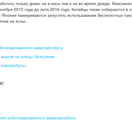
аботать только днем, не в часы пик и не во время дождя. Максима
 ноября 2015 года до лета 2016 года. Китайцы также собираются в 
и Японии намереваются запустить использование беспилотных такс
пока не ясны.
ботизированного микроавтобуса
 вышли на улицы Хельсинки
е электробусы
.
и:
ния роботизированного микроавтобуса