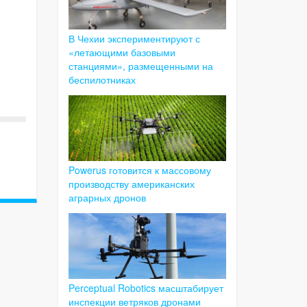
В Чехии экспериментируют с
«летающими базовыми
станциями», размещенными на
беспилотниках
Powerus готовится к массовому
производству американских
аграрных дронов
Perceptual Robotics масштабирует
инспекции ветряков дронами