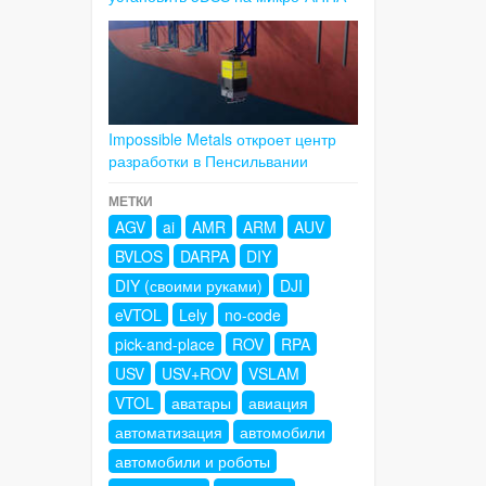
Impossible Metals откроет центр
разработки в Пенсильвании
МЕТКИ
AGV
ai
AMR
ARM
AUV
BVLOS
DARPA
DIY
DIY (своими руками)
DJI
eVTOL
Lely
no-code
pick-and-place
ROV
RPA
USV
USV+ROV
VSLAM
VTOL
аватары
авиация
автоматизация
автомобили
автомобили и роботы