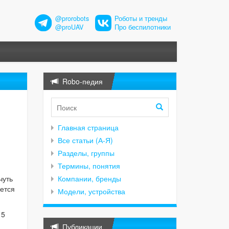
@prorobots
Роботы и тренды
@proUAV
Про беспилотники
Robo-педия
Главная страница
Все статьи (А-Я)
Разделы, группы
Термины, понятия
чуть
Компании, бренды
ется
Модели, устройства
15
Публикации