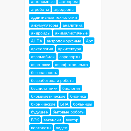
автономные
автопром
агроботы
агродроны
аддитивные технологии
аккумуляторы
аналитика
андроиды
анималистичные
АНПА
антропоморфные
Арт
археология
архитектура
аэромобили
аэропорты
аэротакси
аэрофотосъемка
безопасность
безработица и роботы
беспилотники
биология
биомиметические
бионика
бионические
БНА
больницы
будущее
бытовые роботы
БЭК
вакансии
вектор
вертолеты
видео