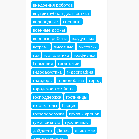
внедрения роботов
внутритрубная диагностика
водородные
военные
военные дроны
военные роботы
воздушные
встречи
высотные
выставки
газ
геополитика
геофизика
Германия
гигантские
гидроакустика
гидрография
глайдеры
горнодобыча
город
городское хозяйство
господдержка
гостиницы
готовка еды
Греция
грузоперевозки
группы дронов
гуманоидные
гусеничные
дайджест
Дания
двигатели
для помещений