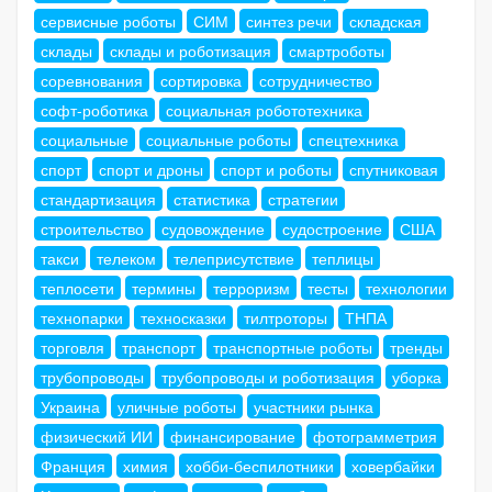
сервисные роботы
СИМ
синтез речи
складская
склады
склады и роботизация
смартроботы
соревнования
сортировка
сотрудничество
софт-роботика
социальная робототехника
социальные
социальные роботы
спецтехника
спорт
спорт и дроны
спорт и роботы
спутниковая
стандартизация
статистика
стратегии
строительство
судовождение
судостроение
США
такси
телеком
телеприсутствие
теплицы
теплосети
термины
терроризм
тесты
технологии
технопарки
техносказки
тилтроторы
ТНПА
торговля
транспорт
транспортные роботы
тренды
трубопроводы
трубопроводы и роботизация
уборка
Украина
уличные роботы
участники рынка
физический ИИ
финансирование
фотограмметрия
Франция
химия
хобби-беспилотники
ховербайки