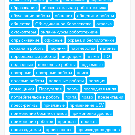
образование
образовательная робототехника
обучающие роботы
общепит
общепит и роботы
общество
Объединенное Королевство
окраска
октокоптеры
онлайн-курсы робототехники
опрыскивание
офисные
охрана и беспилотники
охрана и роботы
парники
партнерства
патенты
персональные роботы
пищепром
пляжи
ПО
подводные
подводные роботы
подземные
пожарные
пожарные роботы
поиск
полевые роботы
полезные роботы
полиция
помощники
Португалия
порты
последняя миля
потребительские роботы
почта
право
презентации
пресс-релизы
привязные
применение USV
применение беспилотников
применение дронов
применение роботов
прогнозы
проекты
производители
производство
производство дронов