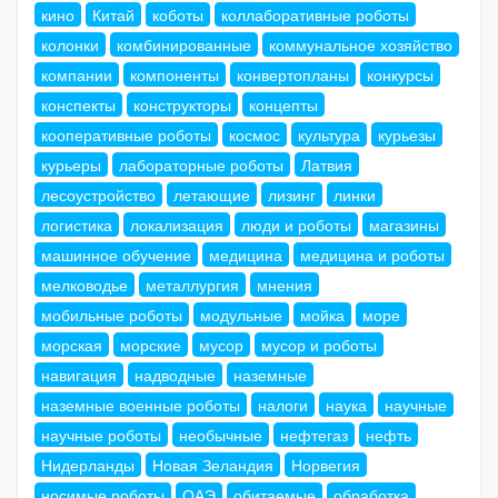
кино
Китай
коботы
коллаборативные роботы
колонки
комбинированные
коммунальное хозяйство
компании
компоненты
конвертопланы
конкурсы
конспекты
конструкторы
концепты
кооперативные роботы
космос
культура
курьезы
курьеры
лабораторные роботы
Латвия
лесоустройство
летающие
лизинг
линки
логистика
локализация
люди и роботы
магазины
машинное обучение
медицина
медицина и роботы
мелководье
металлургия
мнения
мобильные роботы
модульные
мойка
море
морская
морские
мусор
мусор и роботы
навигация
надводные
наземные
наземные военные роботы
налоги
наука
научные
научные роботы
необычные
нефтегаз
нефть
Нидерланды
Новая Зеландия
Норвегия
носимые роботы
ОАЭ
обитаемые
обработка