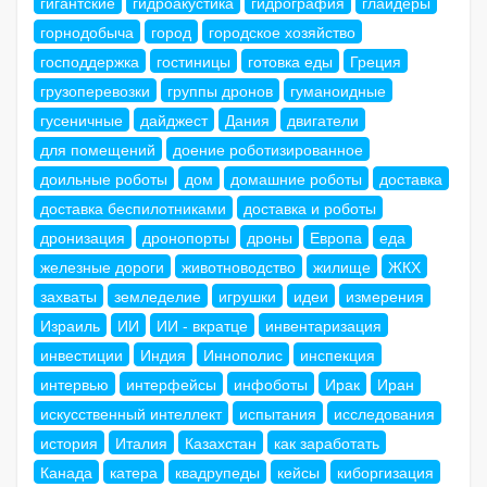
гигантские
гидроакустика
гидрография
глайдеры
горнодобыча
город
городское хозяйство
господдержка
гостиницы
готовка еды
Греция
грузоперевозки
группы дронов
гуманоидные
гусеничные
дайджест
Дания
двигатели
для помещений
доение роботизированное
доильные роботы
дом
домашние роботы
доставка
доставка беспилотниками
доставка и роботы
дронизация
дронопорты
дроны
Европа
еда
железные дороги
животноводство
жилище
ЖКХ
захваты
земледелие
игрушки
идеи
измерения
Израиль
ИИ
ИИ - вкратце
инвентаризация
инвестиции
Индия
Иннополис
инспекция
интервью
интерфейсы
инфоботы
Ирак
Иран
искусственный интеллект
испытания
исследования
история
Италия
Казахстан
как заработать
Канада
катера
квадрупеды
кейсы
киборгизация