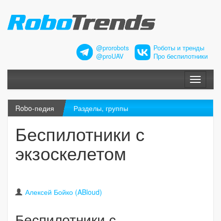
@prorobots
Роботы и тренды
@proUAV
Про беспилотники
Меню
Robo-педия
Разделы, группы
Беспилотники с
экзоскелетом
Алексей Бойко (ABloud)
Беспилотники с