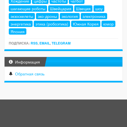
Хождение
цифры
частоты
чатбот
шагающие роботы
Швейцария
Швеция
шоу
экзоскелеты
эко-дроны
экология
электроника
энергетика
этика (робоэтика)
Южная Корея
юмор
Япония
ПОДПИСКА:
RSS
,
EMAIL
,
TELEGRAM
Информация
Обратная связь