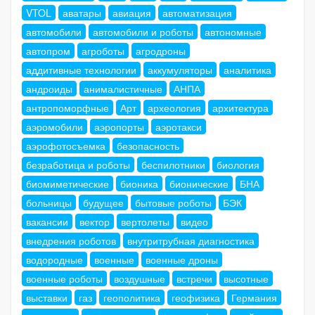
VTOL
аватары
авиация
автоматизация
автомобили
автомобили и роботы
автономные
автопром
агроботы
агродроны
аддитивные технологии
аккумуляторы
аналитика
андроиды
анималистичные
АНПА
антропоморфные
Арт
археология
архитектура
аэромобили
аэропорты
аэротакси
аэрофотосъемка
безопасность
безработица и роботы
беспилотники
биология
биомиметические
бионика
бионические
БНА
больницы
будущее
бытовые роботы
БЭК
вакансии
вектор
вертолеты
видео
внедрения роботов
внутритрубная диагностика
водородные
военные
военные дроны
военные роботы
воздушные
встречи
высотные
выставки
газ
геополитика
геофизика
Германия