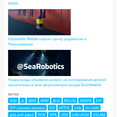
АНПА
Impossible Metals откроет центр разработки в
Пенсильвании
Нидерланды объявили конкурс на исследование донной
экосиситемы в зоне ветроэлектростанции Doordewind
МЕТКИ
AGV
ai
AMR
ARM
AUV
BVLOS
DARPA
DIY
DIY (своими руками)
DJI
eVTOL
Lely
no-code
pick-and-place
ROV
RPA
USV
USV+ROV
VSLAM