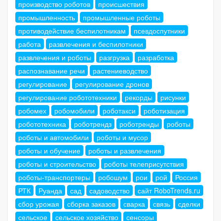
производство роботов
происшествия
промышленность
промышленные роботы
противодействие беспилотникам
псевдоспутники
работа
развлечения и беспилотники
развлечения и роботы
разгрузка
разработка
распознавание речи
растениеводство
регулирование
регулирование дронов
регулирование робототехники
рекорды
рисунки
робомех
робомобили
роботакси
роботизация
робототехника
роботрендз
роботренды
роботы
роботы и автомобили
роботы и мусор
роботы и обучение
роботы и развлечения
роботы и строительство
роботы телеприсутствия
роботы-транспортеры
робошум
рои
рой
Россия
РТК
Руанда
сад
садоводство
сайт RoboTrends.ru
сбор урожая
сборка заказов
сварка
связь
сделки
сельское
сельское хозяйство
сенсоры