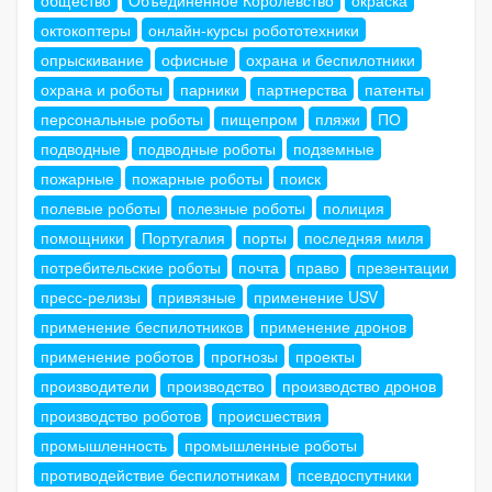
общество
Объединенное Королевство
окраска
октокоптеры
онлайн-курсы робототехники
опрыскивание
офисные
охрана и беспилотники
охрана и роботы
парники
партнерства
патенты
персональные роботы
пищепром
пляжи
ПО
подводные
подводные роботы
подземные
пожарные
пожарные роботы
поиск
полевые роботы
полезные роботы
полиция
помощники
Португалия
порты
последняя миля
потребительские роботы
почта
право
презентации
пресс-релизы
привязные
применение USV
применение беспилотников
применение дронов
применение роботов
прогнозы
проекты
производители
производство
производство дронов
производство роботов
происшествия
промышленность
промышленные роботы
противодействие беспилотникам
псевдоспутники