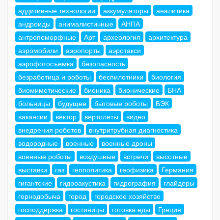
аддитивные технологии
аккумуляторы
аналитика
андроиды
анималистичные
АНПА
антропоморфные
Арт
археология
архитектура
аэромобили
аэропорты
аэротакси
аэрофотосъемка
безопасность
безработица и роботы
беспилотники
биология
биомиметические
бионика
бионические
БНА
больницы
будущее
бытовые роботы
БЭК
вакансии
вектор
вертолеты
видео
внедрения роботов
внутритрубная диагностика
водородные
военные
военные дроны
военные роботы
воздушные
встречи
высотные
выставки
газ
геополитика
геофизика
Германия
гигантские
гидроакустика
гидрография
глайдеры
горнодобыча
город
городское хозяйство
господдержка
гостиницы
готовка еды
Греция