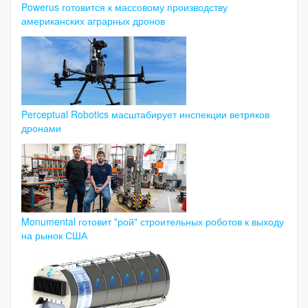
Powerus готовится к массовому производству
американских аграрных дронов
Perceptual Robotics масштабирует инспекции ветряков
дронами
Monumental готовит "рой" строительных роботов к выходу
на рынок США