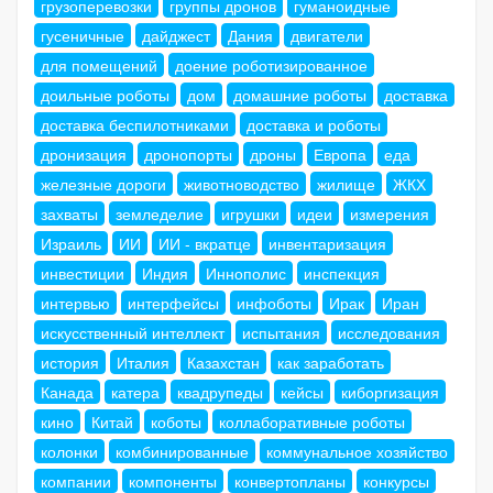
грузоперевозки
группы дронов
гуманоидные
гусеничные
дайджест
Дания
двигатели
для помещений
доение роботизированное
доильные роботы
дом
домашние роботы
доставка
доставка беспилотниками
доставка и роботы
дронизация
дронопорты
дроны
Европа
еда
железные дороги
животноводство
жилище
ЖКХ
захваты
земледелие
игрушки
идеи
измерения
Израиль
ИИ
ИИ - вкратце
инвентаризация
инвестиции
Индия
Иннополис
инспекция
интервью
интерфейсы
инфоботы
Ирак
Иран
искусственный интеллект
испытания
исследования
история
Италия
Казахстан
как заработать
Канада
катера
квадрупеды
кейсы
киборгизация
кино
Китай
коботы
коллаборативные роботы
колонки
комбинированные
коммунальное хозяйство
компании
компоненты
конвертопланы
конкурсы