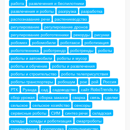
работа
развлечения и беспилотники
развлечения и роботы
разгрузка
разработка
распознавание речи
растениеводство
регулирование
регулирование дронов
регулирование робототехники
рекорды
рисунки
робомех
робомобили
роботакси
роботизация
робототехника
роботрендз
роботренды
роботы
роботы и автомобили
роботы и мусор
роботы и обучение
роботы и развлечения
роботы и строительство
роботы телеприсутствия
роботы-транспортеры
робошум
рои
рой
Россия
РТК
Руанда
сад
садоводство
сайт RoboTrends.ru
сбор урожая
сборка заказов
сварка
связь
сделки
сельское
сельское хозяйство
сенсоры
сервисные роботы
СИМ
синтез речи
складская
склады
склады и роботизация
смартроботы
соревнования
сортировка
сотрудничество