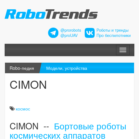
@prorobots
Роботы и тренды
@proUAV
Про беспилотники
Меню
Robo-педия
Модели, устройства
CIMON
космос
CIMON --
Бортовые роботы
космических аппаратов