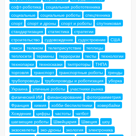
софт-роботика
социальная робототехника
социальные
социальные роботы
спецтехника
спорт
спорт и дроны
спорт и роботы
спутниковая
стандартизация
статистика
стратегии
строительство
судовождение
судостроение
США
такси
телеком
телеприсутствие
теплицы
теплосети
термины
терроризм
тесты
технологии
технопарки
техносказки
тилтроторы
ТНПА
торговля
транспорт
транспортные роботы
тренды
трубопроводы
трубопроводы и роботизация
уборка
Украина
уличные роботы
участники рынка
физический ИИ
финансирование
фотограмметрия
Франция
химия
хобби-беспилотники
ховербайки
Хождение
цифры
частоты
чатбот
шагающие роботы
Швейцария
Швеция
шоу
экзоскелеты
эко-дроны
экология
электроника