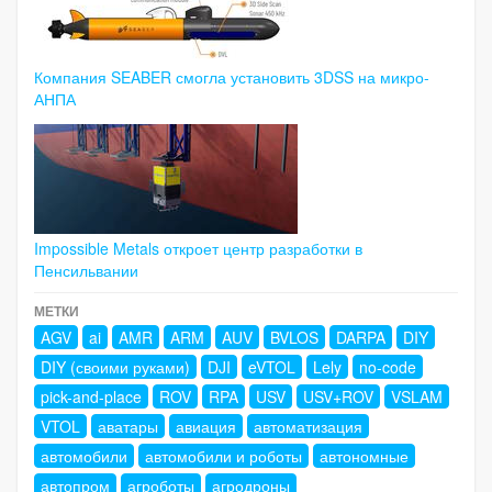
Компания SEABER смогла установить 3DSS на микро-
АНПА
Impossible Metals откроет центр разработки в
Пенсильвании
МЕТКИ
AGV
ai
AMR
ARM
AUV
BVLOS
DARPA
DIY
DIY (своими руками)
DJI
eVTOL
Lely
no-code
pick-and-place
ROV
RPA
USV
USV+ROV
VSLAM
VTOL
аватары
авиация
автоматизация
автомобили
автомобили и роботы
автономные
автопром
агроботы
агродроны