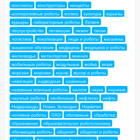
конспекты
конструкторы
концепты
кооперативные роботы
космос
культура
курьезы
курьеры
лабораторные роботы
Латвия
лесоустройство
летающие
лизинг
линки
логистика
локализация
люди и роботы
магазины
машинное обучение
медицина
медицина и роботы
мелководье
металлургия
мнения
мобильные роботы
модульные
мойка
море
морская
морские
мусор
мусор и роботы
навигация
надводные
наземные
наземные военные роботы
налоги
наука
научные
научные роботы
необычные
нефтегаз
нефть
Нидерланды
Новая Зеландия
Норвегия
носимые роботы
ОАЭ
обитаемые
обработка
образование
образовательная робототехника
обучающие роботы
общепит
общепит и роботы