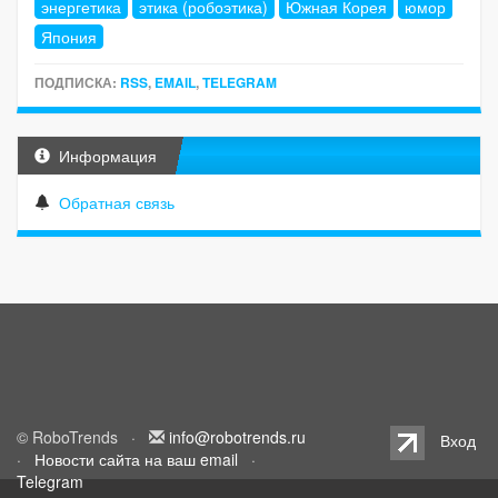
энергетика
этика (робоэтика)
Южная Корея
юмор
Япония
ПОДПИСКА:
RSS
,
EMAIL
,
TELEGRAM
Информация
Обратная связь
© RoboTrends ·
info@robotrends.ru
Вход
·
Новости сайта на ваш email
·
Telegram