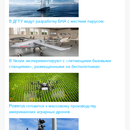
В ДГТУ ведут разработку БНА с жестким парусом
В Чехии экспериментируют с «летающими базовыми
станциями», размещенными на беспилотниках
Powerus готовится к массовому производству
американских аграрных дронов