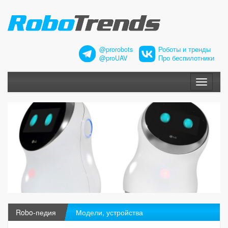
@prorobots
Роботы и тренды
@proUAV
Про беспилотники
Меню
Robo-педия
Модели, устройства