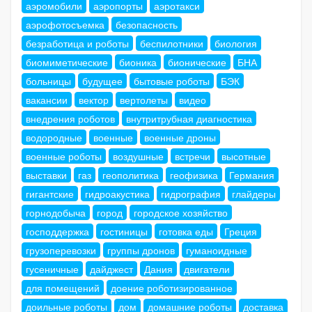
аэромобили
аэропорты
аэротакси
аэрофотосъемка
безопасность
безработица и роботы
беспилотники
биология
биомиметические
бионика
бионические
БНА
больницы
будущее
бытовые роботы
БЭК
вакансии
вектор
вертолеты
видео
внедрения роботов
внутритрубная диагностика
водородные
военные
военные дроны
военные роботы
воздушные
встречи
высотные
выставки
газ
геополитика
геофизика
Германия
гигантские
гидроакустика
гидрография
глайдеры
горнодобыча
город
городское хозяйство
господдержка
гостиницы
готовка еды
Греция
грузоперевозки
группы дронов
гуманоидные
гусеничные
дайджест
Дания
двигатели
для помещений
доение роботизированное
доильные роботы
дом
домашние роботы
доставка