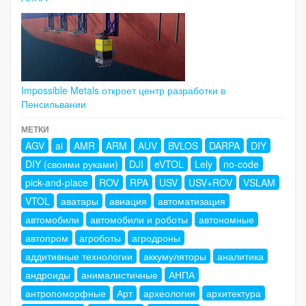
Impossible Metals откроет центр разработки в
Пенсильвании
МЕТКИ
AGV
ai
AMR
ARM
AUV
BVLOS
DARPA
DIY
DIY (своими руками)
DJI
eVTOL
Lely
no-code
pick-and-place
ROV
RPA
USV
USV+ROV
VSLAM
VTOL
аватары
авиация
автоматизация
автомобили
автомобили и роботы
автономные
автопром
агроботы
агродроны
аддитивные технологии
аккумуляторы
аналитика
андроиды
анималистичные
АНПА
антропоморфные
Арт
археология
архитектура