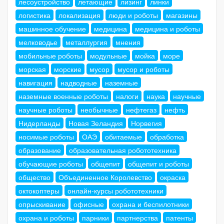
лесоустройство
летающие
лизинг
линки
логистика
локализация
люди и роботы
магазины
машинное обучение
медицина
медицина и роботы
мелководье
металлургия
мнения
мобильные роботы
модульные
мойка
море
морская
морские
мусор
мусор и роботы
навигация
надводные
наземные
наземные военные роботы
налоги
наука
научные
научные роботы
необычные
нефтегаз
нефть
Нидерланды
Новая Зеландия
Норвегия
носимые роботы
ОАЭ
обитаемые
обработка
образование
образовательная робототехника
обучающие роботы
общепит
общепит и роботы
общество
Объединенное Королевство
окраска
октокоптеры
онлайн-курсы робототехники
опрыскивание
офисные
охрана и беспилотники
охрана и роботы
парники
партнерства
патенты