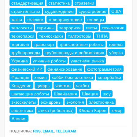
стандартизация
статистика
стратегии
строительство
судовождение
судостроение
США
такси
телеком
телеприсутствие
теплицы
теплосети
термины
терроризм
тесты
технологии
технопарки
техносказки
тилтроторы
ТНПА
торговля
транспорт
транспортные роботы
тренды
трубопроводы
трубопроводы и роботизация
уборка
Украина
уличные роботы
участники рынка
физический ИИ
финансирование
фотограмметрия
Франция
химия
хобби-беспилотники
ховербайки
Хождение
цифры
частоты
чатбот
шагающие роботы
Швейцария
Швеция
шоу
экзоскелеты
эко-дроны
экология
электроника
энергетика
этика (робоэтика)
Южная Корея
юмор
Япония
ПОДПИСКА:
RSS
,
EMAIL
,
TELEGRAM