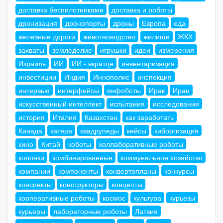
доставка беспилотниками
доставка и роботы
дронизация
дронопорты
дроны
Европа
еда
железные дороги
животноводство
жилище
ЖКХ
захваты
земледелие
игрушки
идеи
измерения
Израиль
ИИ
ИИ - вкратце
инвентаризация
инвестиции
Индия
Иннополис
инспекция
интервью
интерфейсы
инфоботы
Ирак
Иран
искусственный интеллект
испытания
исследования
история
Италия
Казахстан
как заработать
Канада
катера
квадрупеды
кейсы
киборгизация
кино
Китай
коботы
коллаборативные роботы
колонки
комбинированные
коммунальное хозяйство
компании
компоненты
конвертопланы
конкурсы
конспекты
конструкторы
концепты
кооперативные роботы
космос
культура
курьезы
курьеры
лабораторные роботы
Латвия