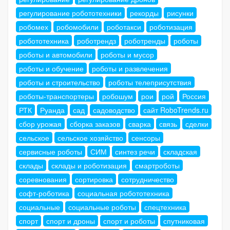
регулирование робототехники
рекорды
рисунки
робомех
робомобили
роботакси
роботизация
робототехника
роботрендз
роботренды
роботы
роботы и автомобили
роботы и мусор
роботы и обучение
роботы и развлечения
роботы и строительство
роботы телеприсутствия
роботы-транспортеры
робошум
рои
рой
Россия
РТК
Руанда
сад
садоводство
сайт RoboTrends.ru
сбор урожая
сборка заказов
сварка
связь
сделки
сельское
сельское хозяйство
сенсоры
сервисные роботы
СИМ
синтез речи
складская
склады
склады и роботизация
смартроботы
соревнования
сортировка
сотрудничество
софт-роботика
социальная робототехника
социальные
социальные роботы
спецтехника
спорт
спорт и дроны
спорт и роботы
спутниковая