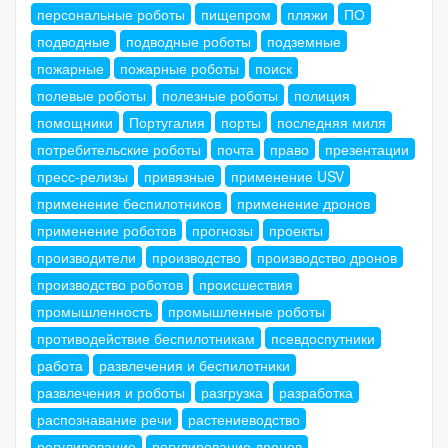
персональные роботы
пищепром
пляжи
ПО
подводные
подводные роботы
подземные
пожарные
пожарные роботы
поиск
полевые роботы
полезные роботы
полиция
помощники
Португалия
порты
последняя миля
потребительские роботы
почта
право
презентации
пресс-релизы
привязные
применение USV
применение беспилотников
применение дронов
применение роботов
прогнозы
проекты
производители
производство
производство дронов
производство роботов
происшествия
промышленность
промышленные роботы
противодействие беспилотникам
псевдоспутники
работа
развлечения и беспилотники
развлечения и роботы
разгрузка
разработка
распознавание речи
растениеводство
регулирование
регулирование дронов