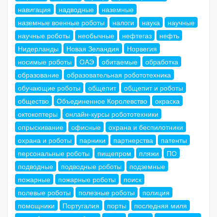
навигация
надводные
наземные
наземные военные роботы
налоги
наука
научные
научные роботы
необычные
нефтегаз
нефть
Нидерланды
Новая Зеландия
Норвегия
носимые роботы
ОАЭ
обитаемые
обработка
образование
образовательная робототехника
обучающие роботы
общепит
общепит и роботы
общество
Объединенное Королевство
окраска
октокоптеры
онлайн-курсы робототехники
опрыскивание
офисные
охрана и беспилотники
охрана и роботы
парники
партнерства
патенты
персональные роботы
пищепром
пляжи
ПО
подводные
подводные роботы
подземные
пожарные
пожарные роботы
поиск
полевые роботы
полезные роботы
полиция
помощники
Португалия
порты
последняя миля