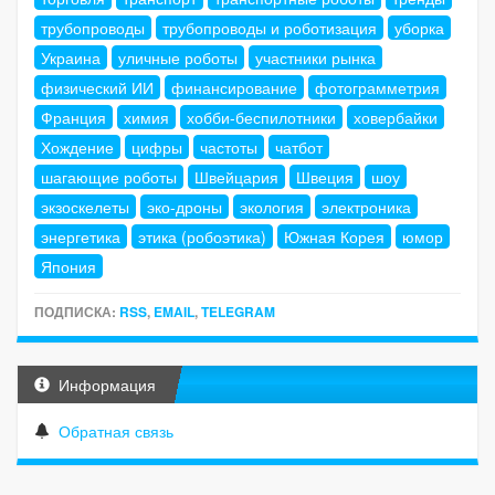
трубопроводы
трубопроводы и роботизация
уборка
Украина
уличные роботы
участники рынка
физический ИИ
финансирование
фотограмметрия
Франция
химия
хобби-беспилотники
ховербайки
Хождение
цифры
частоты
чатбот
шагающие роботы
Швейцария
Швеция
шоу
экзоскелеты
эко-дроны
экология
электроника
энергетика
этика (робоэтика)
Южная Корея
юмор
Япония
ПОДПИСКА:
RSS
,
EMAIL
,
TELEGRAM
Информация
Обратная связь