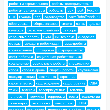
роботы и строительство
роботы телеприсутствия
роботы-транспортеры
робошум
рои
рой
Россия
РТК
Руанда
сад
садоводство
сайт RoboTrends.ru
сбор урожая
сборка заказов
сварка
связь
сделки
сельское
сельское хозяйство
сенсоры
сервисные роботы
СИМ
синтез речи
складская
склады
склады и роботизация
смартроботы
соревнования
сортировка
сотрудничество
софт-роботика
социальная робототехника
социальные
социальные роботы
спецтехника
спорт
спорт и дроны
спорт и роботы
спутниковая
стандартизация
статистика
стратегии
строительство
судовождение
судостроение
США
такси
телеком
телеприсутствие
теплицы
теплосети
термины
терроризм
тесты
технологии
технопарки
техносказки
тилтроторы
ТНПА
торговля
транспорт
транспортные роботы
тренды