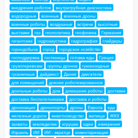
внедрения роботов
внутритрубная диагностика
водородные
военные
военные дроны
военные роботы
воздушные
встречи
высотные
выставки
газ
геополитика
геофизика
Германия
гигантские
гидроакустика
гидрография
глайдеры
горнодобыча
город
городское хозяйство
господдержка
гостиницы
готовка еды
Греция
грузоперевозки
группы дронов
гуманоидные
гусеничные
дайджест
Дания
двигатели
для помещений
доение роботизированное
доильные роботы
дом
домашние роботы
доставка
доставка беспилотниками
доставка и роботы
дронизация
дронопорты
дроны
Европа
еда
железные дороги
животноводство
жилище
ЖКХ
захваты
земледелие
игрушки
идеи
измерения
Израиль
ИИ
ИИ - вкратце
инвентаризация