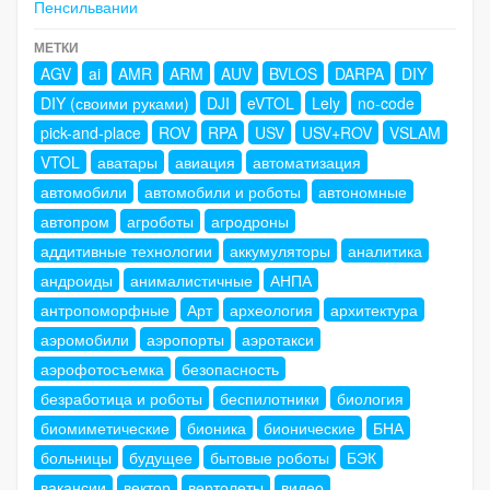
Пенсильвании
МЕТКИ
AGV
ai
AMR
ARM
AUV
BVLOS
DARPA
DIY
DIY (своими руками)
DJI
eVTOL
Lely
no-code
pick-and-place
ROV
RPA
USV
USV+ROV
VSLAM
VTOL
аватары
авиация
автоматизация
автомобили
автомобили и роботы
автономные
автопром
агроботы
агродроны
аддитивные технологии
аккумуляторы
аналитика
андроиды
анималистичные
АНПА
антропоморфные
Арт
археология
архитектура
аэромобили
аэропорты
аэротакси
аэрофотосъемка
безопасность
безработица и роботы
беспилотники
биология
биомиметические
бионика
бионические
БНА
больницы
будущее
бытовые роботы
БЭК
вакансии
вектор
вертолеты
видео