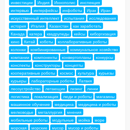
инвестиции
Индия
Иннополис
инспекция
интервью
интерфейсы
инфоботы
Ирак
Иран
искусственный интеллект
испытания
исследования
история
Италия
Казахстан
как заработать
Канада
катера
квадрупеды
кейсы
киборгизация
кино
Китай
коботы
коллаборативные роботы
колонки
комбинированные
коммунальное хозяйство
компании
компоненты
конвертопланы
конкурсы
конспекты
конструкторы
концепты
кооперативные роботы
космос
культура
курьезы
курьеры
лабораторные роботы
Латвия
лесоустройство
летающие
лизинг
линки
логистика
локализация
люди и роботы
магазины
машинное обучение
медицина
медицина и роботы
мелководье
металлургия
мнения
мобильные роботы
модульные
мойка
море
морская
морские
мусор
мусор и роботы