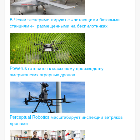
В Чехии экспериментируют с «летающими базовыми
станциями», размещенными на беспилотниках
Powerus готовится к массовому производству
американских аграрных дронов
Perceptual Robotics масштабирует инспекции ветряков
дронами