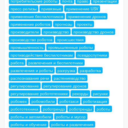
потребительские роботы
почта
право
презентации
пресс-релизы
привязные
применение USV
применение беспилотников
применение дронов
применение роботов
прогнозы
проекты
производители
производство
производство дронов
производство роботов
происшествия
промышленность
промышленные роботы
противодействие беспилотникам
псевдоспутники
работа
развлечения и беспилотники
развлечения и роботы
разгрузка
разработка
распознавание речи
растениеводство
регулирование
регулирование дронов
регулирование робототехники
рекорды
рисунки
робомех
робомобили
роботакси
роботизация
робототехника
роботрендз
роботренды
роботы
роботы и автомобили
роботы и мусор
роботы и обучение
роботы и развлечения