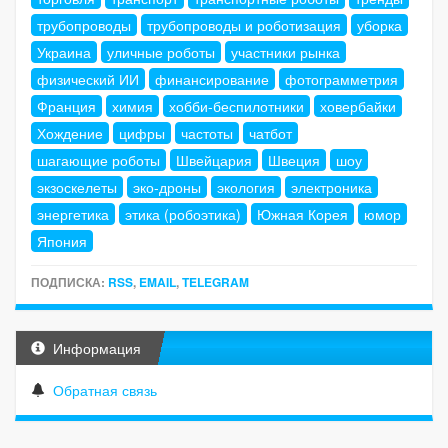
трубопроводы
трубопроводы и роботизация
уборка
Украина
уличные роботы
участники рынка
физический ИИ
финансирование
фотограмметрия
Франция
химия
хобби-беспилотники
ховербайки
Хождение
цифры
частоты
чатбот
шагающие роботы
Швейцария
Швеция
шоу
экзоскелеты
эко-дроны
экология
электроника
энергетика
этика (робоэтика)
Южная Корея
юмор
Япония
ПОДПИСКА:
RSS
,
EMAIL
,
TELEGRAM
Информация
Обратная связь