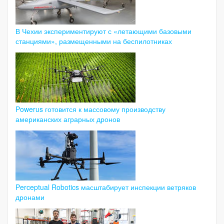
В Чехии экспериментируют с «летающими базовыми
станциями», размещенными на беспилотниках
Powerus готовится к массовому производству
американских аграрных дронов
Perceptual Robotics масштабирует инспекции ветряков
дронами