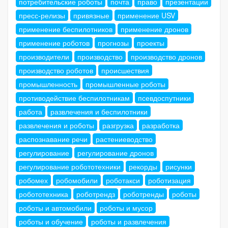
потребительские роботы
почта
право
презентации
пресс-релизы
привязные
применение USV
применение беспилотников
применение дронов
применение роботов
прогнозы
проекты
производители
производство
производство дронов
производство роботов
происшествия
промышленность
промышленные роботы
противодействие беспилотникам
псевдоспутники
работа
развлечения и беспилотники
развлечения и роботы
разгрузка
разработка
распознавание речи
растениеводство
регулирование
регулирование дронов
регулирование робототехники
рекорды
рисунки
робомех
робомобили
роботакси
роботизация
робототехника
роботрендз
роботренды
роботы
роботы и автомобили
роботы и мусор
роботы и обучение
роботы и развлечения