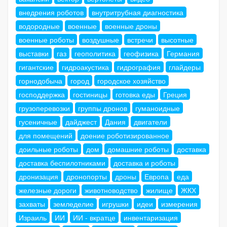
внедрения роботов
внутритрубная диагностика
водородные
военные
военные дроны
военные роботы
воздушные
встречи
высотные
выставки
газ
геополитика
геофизика
Германия
гигантские
гидроакустика
гидрография
глайдеры
горнодобыча
город
городское хозяйство
господдержка
гостиницы
готовка еды
Греция
грузоперевозки
группы дронов
гуманоидные
гусеничные
дайджест
Дания
двигатели
для помещений
доение роботизированное
доильные роботы
дом
домашние роботы
доставка
доставка беспилотниками
доставка и роботы
дронизация
дронопорты
дроны
Европа
еда
железные дороги
животноводство
жилище
ЖКХ
захваты
земледелие
игрушки
идеи
измерения
Израиль
ИИ
ИИ - вкратце
инвентаризация