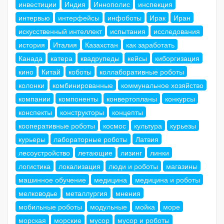
инвестиции
Индия
Иннополис
инспекция
интервью
интерфейсы
инфоботы
Ирак
Иран
искусственный интеллект
испытания
исследования
история
Италия
Казахстан
как заработать
Канада
катера
квадрупеды
кейсы
киборгизация
кино
Китай
коботы
коллаборативные роботы
колонки
комбинированные
коммунальное хозяйство
компании
компоненты
конвертопланы
конкурсы
конспекты
конструкторы
концепты
кооперативные роботы
космос
культура
курьезы
курьеры
лабораторные роботы
Латвия
лесоустройство
летающие
лизинг
линки
логистика
локализация
люди и роботы
магазины
машинное обучение
медицина
медицина и роботы
мелководье
металлургия
мнения
мобильные роботы
модульные
мойка
море
морская
морские
мусор
мусор и роботы