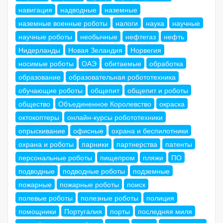
навигация
надводные
наземные
наземные военные роботы
налоги
наука
научные
научные роботы
необычные
нефтегаз
нефть
Нидерланды
Новая Зеландия
Норвегия
носимые роботы
ОАЭ
обитаемые
обработка
образование
образовательная робототехника
обучающие роботы
общепит
общепит и роботы
общество
Объединенное Королевство
окраска
октокоптеры
онлайн-курсы робототехники
опрыскивание
офисные
охрана и беспилотники
охрана и роботы
парники
партнерства
патенты
персональные роботы
пищепром
пляжи
ПО
подводные
подводные роботы
подземные
пожарные
пожарные роботы
поиск
полевые роботы
полезные роботы
полиция
помощники
Португалия
порты
последняя миля