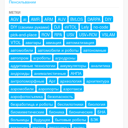
Пенсильвании
МЕТКИ
AGV
ai
AMR
ARM
AUV
BVLOS
DARPA
DIY
DIY (своими руками)
DJI
eVTOL
Lely
no-code
pick-and-place
ROV
RPA
USV
USV+ROV
VSLAM
VTOL
аватары
авиация
автоматизация
автомобили
автомобили и роботы
автономные
автопром
агроботы
агродроны
аддитивные технологии
аккумуляторы
аналитика
андроиды
анималистичные
АНПА
антропоморфные
Арт
археология
архитектура
аэромобили
аэропорты
аэротакси
аэрофотосъемка
безопасность
безработица и роботы
беспилотники
биология
биомиметические
бионика
бионические
БНА
больницы
будущее
бытовые роботы
БЭК
вакансии
вектор
вертолеты
видео