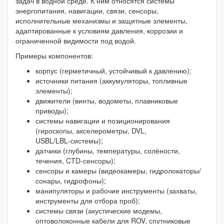
задач в водной среде. К ним относятся системы
энергопитания, навигации, связи, сенсоры,
исполнительные механизмы и защитные элементы,
адаптированные к условиям давления, коррозии и
ограниченной видимости под водой.
Примеры компонентов:
корпус (герметичный, устойчивый к давлению);
источники питания (аккумуляторы, топливные
элементы);
движители (винты, водометы, плавниковые
приводы);
системы навигации и позиционирования
(гироскопы, акселерометры, DVL,
USBL/LBL‑системы);
датчики (глубины, температуры, солёности,
течения, CTD‑сенсоры);
сенсоры и камеры (видеокамеры, гидролокаторы/
сонары, гидрофоны);
манипуляторы и рабочие инструменты (захваты,
инструменты для отбора проб);
системы связи (акустические модемы,
оптоволоконные кабели для ROV, спутниковые