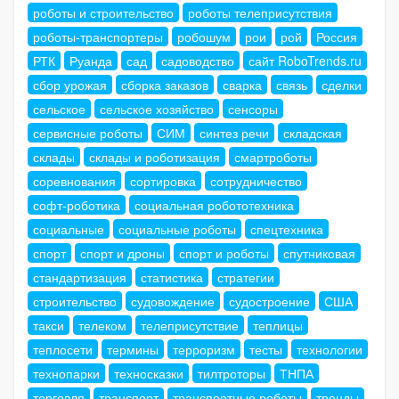
роботы и строительство
роботы телеприсутствия
роботы-транспортеры
робошум
рои
рой
Россия
РТК
Руанда
сад
садоводство
сайт RoboTrends.ru
сбор урожая
сборка заказов
сварка
связь
сделки
сельское
сельское хозяйство
сенсоры
сервисные роботы
СИМ
синтез речи
складская
склады
склады и роботизация
смартроботы
соревнования
сортировка
сотрудничество
софт-роботика
социальная робототехника
социальные
социальные роботы
спецтехника
спорт
спорт и дроны
спорт и роботы
спутниковая
стандартизация
статистика
стратегии
строительство
судовождение
судостроение
США
такси
телеком
телеприсутствие
теплицы
теплосети
термины
терроризм
тесты
технологии
технопарки
техносказки
тилтроторы
ТНПА
торговля
транспорт
транспортные роботы
тренды