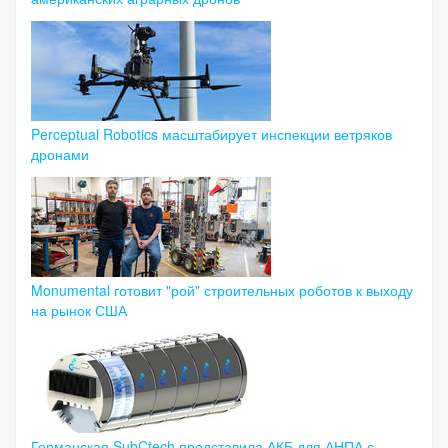
Perceptual Robotics масштабирует инспекции ветряков
дронами
Monumental готовит "рой" строительных роботов к выходу
на рынок США
Германская SubCtech представила АКБ для АНПА с