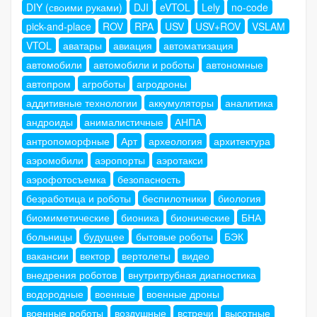
DIY (своими руками)
DJI
eVTOL
Lely
no-code
pick-and-place
ROV
RPA
USV
USV+ROV
VSLAM
VTOL
аватары
авиация
автоматизация
автомобили
автомобили и роботы
автономные
автопром
агроботы
агродроны
аддитивные технологии
аккумуляторы
аналитика
андроиды
анималистичные
АНПА
антропоморфные
Арт
археология
архитектура
аэромобили
аэропорты
аэротакси
аэрофотосъемка
безопасность
безработица и роботы
беспилотники
биология
биомиметические
бионика
бионические
БНА
больницы
будущее
бытовые роботы
БЭК
вакансии
вектор
вертолеты
видео
внедрения роботов
внутритрубная диагностика
водородные
военные
военные дроны
военные роботы
воздушные
встречи
высотные