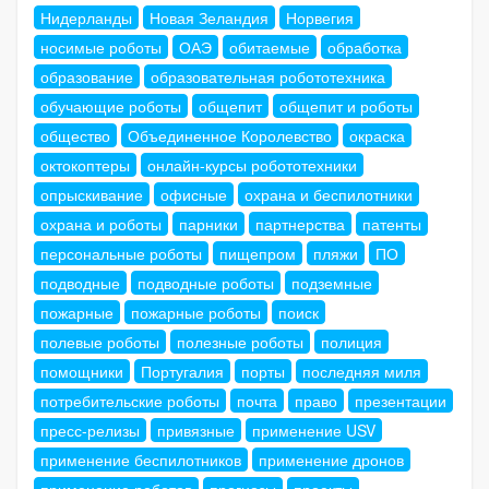
Нидерланды
Новая Зеландия
Норвегия
носимые роботы
ОАЭ
обитаемые
обработка
образование
образовательная робототехника
обучающие роботы
общепит
общепит и роботы
общество
Объединенное Королевство
окраска
октокоптеры
онлайн-курсы робототехники
опрыскивание
офисные
охрана и беспилотники
охрана и роботы
парники
партнерства
патенты
персональные роботы
пищепром
пляжи
ПО
подводные
подводные роботы
подземные
пожарные
пожарные роботы
поиск
полевые роботы
полезные роботы
полиция
помощники
Португалия
порты
последняя миля
потребительские роботы
почта
право
презентации
пресс-релизы
привязные
применение USV
применение беспилотников
применение дронов
применение роботов
прогнозы
проекты