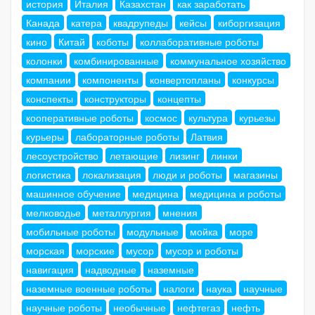
история
Италия
Казахстан
как заработать
Канада
катера
квадрупеды
кейсы
киборгизация
кино
Китай
коботы
коллаборативные роботы
колонки
комбинированные
коммунальное хозяйство
компании
компоненты
конвертопланы
конкурсы
конспекты
конструкторы
концепты
кооперативные роботы
космос
культура
курьезы
курьеры
лабораторные роботы
Латвия
лесоустройство
летающие
лизинг
линки
логистика
локализация
люди и роботы
магазины
машинное обучение
медицина
медицина и роботы
мелководье
металлургия
мнения
мобильные роботы
модульные
мойка
море
морская
морские
мусор
мусор и роботы
навигация
надводные
наземные
наземные военные роботы
налоги
наука
научные
научные роботы
необычные
нефтегаз
нефть