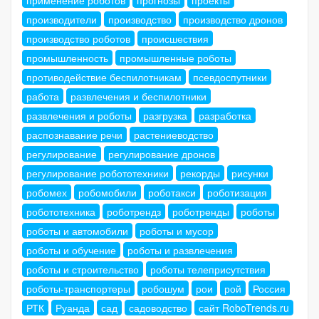
производители
производство
производство дронов
производство роботов
происшествия
промышленность
промышленные роботы
противодействие беспилотникам
псевдоспутники
работа
развлечения и беспилотники
развлечения и роботы
разгрузка
разработка
распознавание речи
растениеводство
регулирование
регулирование дронов
регулирование робототехники
рекорды
рисунки
робомех
робомобили
роботакси
роботизация
робототехника
роботрендз
роботренды
роботы
роботы и автомобили
роботы и мусор
роботы и обучение
роботы и развлечения
роботы и строительство
роботы телеприсутствия
роботы-транспортеры
робошум
рои
рой
Россия
РТК
Руанда
сад
садоводство
сайт RoboTrends.ru