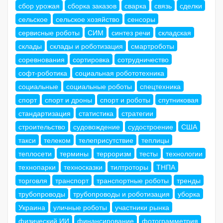
сбор урожая
сборка заказов
сварка
связь
сделки
сельское
сельское хозяйство
сенсоры
сервисные роботы
СИМ
синтез речи
складская
склады
склады и роботизация
смартроботы
соревнования
сортировка
сотрудничество
софт-роботика
социальная робототехника
социальные
социальные роботы
спецтехника
спорт
спорт и дроны
спорт и роботы
спутниковая
стандартизация
статистика
стратегии
строительство
судовождение
судостроение
США
такси
телеком
телеприсутствие
теплицы
теплосети
термины
терроризм
тесты
технологии
технопарки
техносказки
тилтроторы
ТНПА
торговля
транспорт
транспортные роботы
тренды
трубопроводы
трубопроводы и роботизация
уборка
Украина
уличные роботы
участники рынка
физический ИИ
финансирование
фотограмметрия