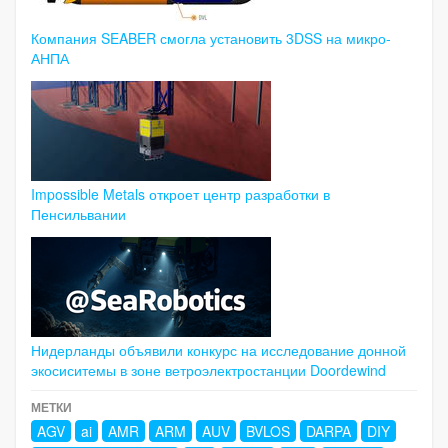
Компания SEABER смогла установить 3DSS на микро-
АНПА
Impossible Metals откроет центр разработки в
Пенсильвании
Нидерланды объявили конкурс на исследование донной
экосиситемы в зоне ветроэлектростанции Doordewind
МЕТКИ
AGV
ai
AMR
ARM
AUV
BVLOS
DARPA
DIY