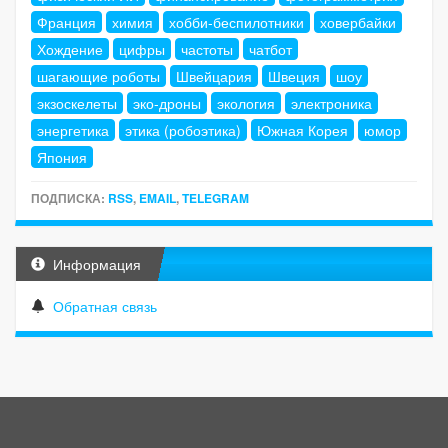
Франция
химия
хобби-беспилотники
ховербайки
Хождение
цифры
частоты
чатбот
шагающие роботы
Швейцария
Швеция
шоу
экзоскелеты
эко-дроны
экология
электроника
энергетика
этика (робоэтика)
Южная Корея
юмор
Япония
ПОДПИСКА:
RSS
,
EMAIL
,
TELEGRAM
Информация
Обратная связь