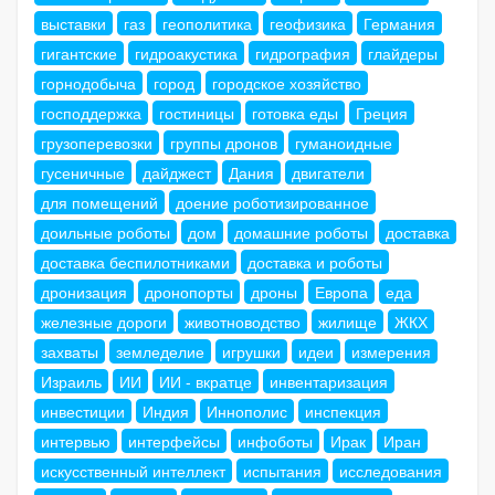
выставки
газ
геополитика
геофизика
Германия
гигантские
гидроакустика
гидрография
глайдеры
горнодобыча
город
городское хозяйство
господдержка
гостиницы
готовка еды
Греция
грузоперевозки
группы дронов
гуманоидные
гусеничные
дайджест
Дания
двигатели
для помещений
доение роботизированное
доильные роботы
дом
домашние роботы
доставка
доставка беспилотниками
доставка и роботы
дронизация
дронопорты
дроны
Европа
еда
железные дороги
животноводство
жилище
ЖКХ
захваты
земледелие
игрушки
идеи
измерения
Израиль
ИИ
ИИ - вкратце
инвентаризация
инвестиции
Индия
Иннополис
инспекция
интервью
интерфейсы
инфоботы
Ирак
Иран
искусственный интеллект
испытания
исследования