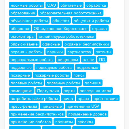
носимые роботы
ОАЭ
обитаемые
обработка
образование
образовательная робототехника
обучающие роботы
общепит
общепит и роботы
общество
Объединенное Королевство
окраска
октокоптеры
онлайн-курсы робототехники
опрыскивание
офисные
охрана и беспилотники
охрана и роботы
парники
партнерства
патенты
персональные роботы
пищепром
пляжи
ПО
подводные
подводные роботы
подземные
пожарные
пожарные роботы
поиск
полевые роботы
полезные роботы
полиция
помощники
Португалия
порты
последняя миля
потребительские роботы
почта
право
презентации
пресс-релизы
привязные
применение USV
применение беспилотников
применение дронов
применение роботов
прогнозы
проекты