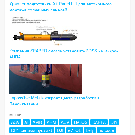
Xpanner подготовили X1 Panel Lift для автономного
монтажа солнечных панелей
Компания SEABER смогла установить 3DSS на микро-
АНПА
Impossible Metals откроет центр разработки в
Пенсильвании
МЕТКИ
AGV
ai
AMR
ARM
AUV
BVLOS
DARPA
DIY
DIY (своими руками)
DJI
eVTOL
Lely
no-code