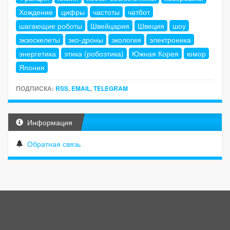
Хождение
цифры
частоты
чатбот
шагающие роботы
Швейцария
Швеция
шоу
экзоскелеты
эко-дроны
экология
электроника
энергетика
этика (робоэтика)
Южная Корея
юмор
Япония
ПОДПИСКА:
RSS
,
EMAIL
,
TELEGRAM
Информация
Обратная связь