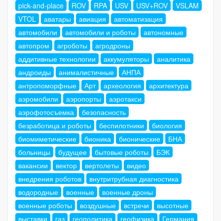
pick-and-place
ROV
RPA
USV
USV+ROV
VSLAM
VTOL
аватары
авиация
автоматизация
автомобили
автомобили и роботы
автономные
автопром
агроботы
агродроны
аддитивные технологии
аккумуляторы
аналитика
андроиды
анималистичные
АНПА
антропоморфные
Арт
археология
архитектура
аэромобили
аэропорты
аэротакси
аэрофотосъемка
безопасность
безработица и роботы
беспилотники
биология
биомиметические
бионика
бионические
БНА
больницы
будущее
бытовые роботы
БЭК
вакансии
вектор
вертолеты
видео
внедрения роботов
внутритрубная диагностика
водородные
военные
военные дроны
военные роботы
воздушные
встречи
высотные
выставки
газ
геополитика
геофизика
Германия