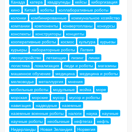
Канада
катера
квадрупеды
кейсы
киборгизация
кино
Китай
коботы
коллаборативные роботы
колонки
комбинированные
коммунальное хозяйство
компании
компоненты
конвертопланы
конкурсы
конспекты
конструкторы
концепты
кооперативные роботы
космос
культура
курьезы
курьеры
лабораторные роботы
Латвия
лесоустройство
летающие
лизинг
линки
логистика
локализация
люди и роботы
магазины
машинное обучение
медицина
медицина и роботы
мелководье
металлургия
мнения
мобильные роботы
модульные
мойка
море
морская
морские
мусор
мусор и роботы
навигация
надводные
наземные
наземные военные роботы
налоги
наука
научные
научные роботы
необычные
нефтегаз
нефть
Нидерланды
Новая Зеландия
Норвегия