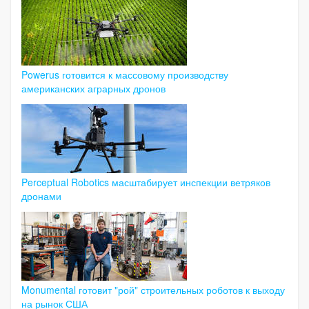
Powerus готовится к массовому производству
американских аграрных дронов
Perceptual Robotics масштабирует инспекции ветряков
дронами
Monumental готовит "рой" строительных роботов к выходу
на рынок США