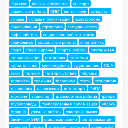
сельское
сельское хозяйство
сенсоры
сервисные роботы
СИМ
синтез речи
складская
склады
склады и роботизация
смартроботы
соревнования
сортировка
сотрудничество
софт-роботика
социальная робототехника
социальные
социальные роботы
спецтехника
спорт
спорт и дроны
спорт и роботы
спутниковая
стандартизация
статистика
стратегии
строительство
судовождение
судостроение
США
такси
телеком
телеприсутствие
теплицы
теплосети
термины
терроризм
тесты
технологии
технопарки
техносказки
тилтроторы
ТНПА
торговля
транспорт
транспортные роботы
тренды
трубопроводы
трубопроводы и роботизация
уборка
Украина
уличные роботы
участники рынка
физический ИИ
финансирование
фотограмметрия
Франция
химия
хобби-беспилотники
ховербайки