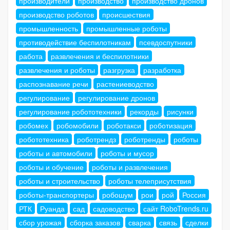
производители
производство
производство дронов
производство роботов
происшествия
промышленность
промышленные роботы
противодействие беспилотникам
псевдоспутники
работа
развлечения и беспилотники
развлечения и роботы
разгрузка
разработка
распознавание речи
растениеводство
регулирование
регулирование дронов
регулирование робототехники
рекорды
рисунки
робомех
робомобили
роботакси
роботизация
робототехника
роботрендз
роботренды
роботы
роботы и автомобили
роботы и мусор
роботы и обучение
роботы и развлечения
роботы и строительство
роботы телеприсутствия
роботы-транспортеры
робошум
рои
рой
Россия
РТК
Руанда
сад
садоводство
сайт RoboTrends.ru
сбор урожая
сборка заказов
сварка
связь
сделки