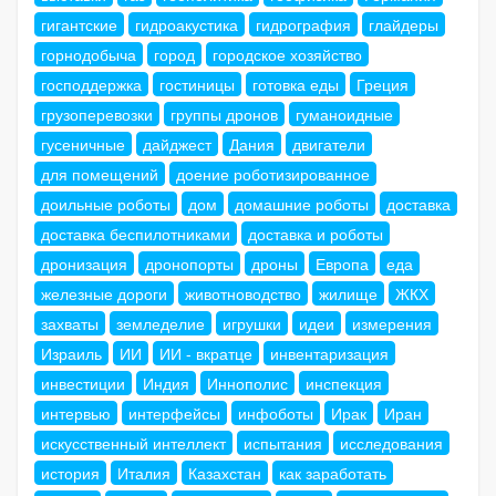
гигантские
гидроакустика
гидрография
глайдеры
горнодобыча
город
городское хозяйство
господдержка
гостиницы
готовка еды
Греция
грузоперевозки
группы дронов
гуманоидные
гусеничные
дайджест
Дания
двигатели
для помещений
доение роботизированное
доильные роботы
дом
домашние роботы
доставка
доставка беспилотниками
доставка и роботы
дронизация
дронопорты
дроны
Европа
еда
железные дороги
животноводство
жилище
ЖКХ
захваты
земледелие
игрушки
идеи
измерения
Израиль
ИИ
ИИ - вкратце
инвентаризация
инвестиции
Индия
Иннополис
инспекция
интервью
интерфейсы
инфоботы
Ирак
Иран
искусственный интеллект
испытания
исследования
история
Италия
Казахстан
как заработать