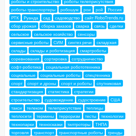
роботы и строительство
роботы телеприсутствия
роботы-транспортеры
робошум
рои
рой
Россия
РТК
Руанда
сад
садоводство
сайт RoboTrends.ru
сбор урожая
сборка заказов
сварка
связь
сделки
сельское
сельское хозяйство
сенсоры
сервисные роботы
СИМ
синтез речи
складская
склады
склады и роботизация
смартроботы
соревнования
сортировка
сотрудничество
софт-роботика
социальная робототехника
социальные
социальные роботы
спецтехника
спорт
спорт и дроны
спорт и роботы
спутниковая
стандартизация
статистика
стратегии
строительство
судовождение
судостроение
США
такси
телеком
телеприсутствие
теплицы
теплосети
термины
терроризм
тесты
технологии
технопарки
техносказки
тилтроторы
ТНПА
торговля
транспорт
транспортные роботы
тренды