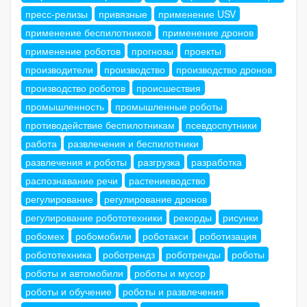
пресс-релизы
привязные
применение USV
применение беспилотников
применение дронов
применение роботов
прогнозы
проекты
производители
производство
производство дронов
производство роботов
происшествия
промышленность
промышленные роботы
противодействие беспилотникам
псевдоспутники
работа
развлечения и беспилотники
развлечения и роботы
разгрузка
разработка
распознавание речи
растениеводство
регулирование
регулирование дронов
регулирование робототехники
рекорды
рисунки
робомех
робомобили
роботакси
роботизация
робототехника
роботрендз
роботренды
роботы
роботы и автомобили
роботы и мусор
роботы и обучение
роботы и развлечения