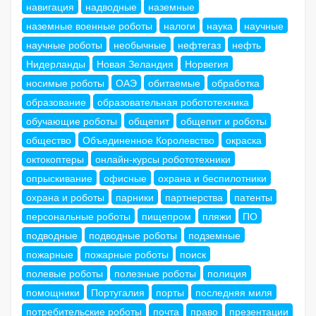
навигация
надводные
наземные
наземные военные роботы
налоги
наука
научные
научные роботы
необычные
нефтегаз
нефть
Нидерланды
Новая Зеландия
Норвегия
носимые роботы
ОАЭ
обитаемые
обработка
образование
образовательная робототехника
обучающие роботы
общепит
общепит и роботы
общество
Объединенное Королевство
окраска
октокоптеры
онлайн-курсы робототехники
опрыскивание
офисные
охрана и беспилотники
охрана и роботы
парники
партнерства
патенты
персональные роботы
пищепром
пляжи
ПО
подводные
подводные роботы
подземные
пожарные
пожарные роботы
поиск
полевые роботы
полезные роботы
полиция
помощники
Португалия
порты
последняя миля
потребительские роботы
почта
право
презентации