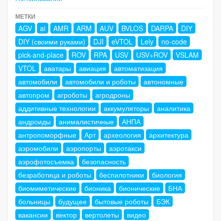
МЕТКИ
AGV
ai
AMR
ARM
AUV
BVLOS
DARPA
DIY
DIY (своими руками)
DJI
eVTOL
Lely
no-code
pick-and-place
ROV
RPA
USV
USV+ROV
VSLAM
VTOL
аватары
авиация
автоматизация
автомобили
автомобили и роботы
автономные
автопром
агроботы
агродроны
аддитивные технологии
аккумуляторы
аналитика
андроиды
анималистичные
АНПА
антропоморфные
Арт
археология
архитектура
аэромобили
аэропорты
аэротакси
аэрофотосъемка
безопасность
безработица и роботы
беспилотники
биология
биомиметические
бионика
бионические
БНА
больницы
будущее
бытовые роботы
БЭК
вакансии
вектор
вертолеты
видео