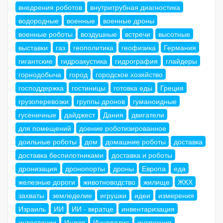
внедрения роботов
внутритрубная диагностика
водородные
военные
военные дроны
военные роботы
воздушные
встречи
высотные
выставки
газ
геополитика
геофизика
Германия
гигантские
гидроакустика
гидрография
глайдеры
горнодобыча
город
городское хозяйство
господдержка
гостиницы
готовка еды
Греция
грузоперевозки
группы дронов
гуманоидные
гусеничные
дайджест
Дания
двигатели
для помещений
доение роботизированное
доильные роботы
дом
домашние роботы
доставка
доставка беспилотниками
доставка и роботы
дронизация
дронопорты
дроны
Европа
еда
железные дороги
животноводство
жилище
ЖКХ
захваты
земледелие
игрушки
идеи
измерения
Израиль
ИИ
ИИ - вкратце
инвентаризация
инвестиции
Индия
Иннополис
инспекция