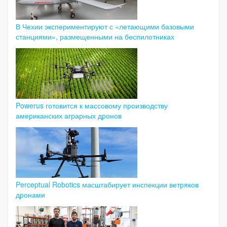
В Чехии экспериментируют с «летающими базовыми
станциями», размещенными на беспилотниках
Powerus готовится к массовому производству
американских аграрных дронов
Perceptual Robotics масштабирует инспекции ветряков
дронами