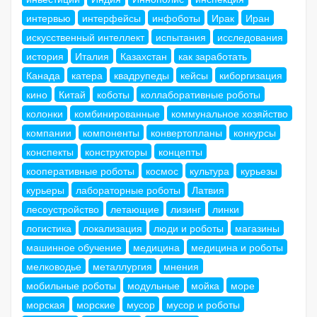
интервью
интерфейсы
инфоботы
Ирак
Иран
искусственный интеллект
испытания
исследования
история
Италия
Казахстан
как заработать
Канада
катера
квадрупеды
кейсы
киборгизация
кино
Китай
коботы
коллаборативные роботы
колонки
комбинированные
коммунальное хозяйство
компании
компоненты
конвертопланы
конкурсы
конспекты
конструкторы
концепты
кооперативные роботы
космос
культура
курьезы
курьеры
лабораторные роботы
Латвия
лесоустройство
летающие
лизинг
линки
логистика
локализация
люди и роботы
магазины
машинное обучение
медицина
медицина и роботы
мелководье
металлургия
мнения
мобильные роботы
модульные
мойка
море
морская
морские
мусор
мусор и роботы