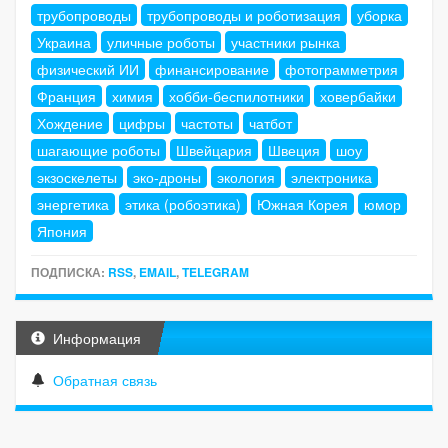
трубопроводы
трубопроводы и роботизация
уборка
Украина
уличные роботы
участники рынка
физический ИИ
финансирование
фотограмметрия
Франция
химия
хобби-беспилотники
ховербайки
Хождение
цифры
частоты
чатбот
шагающие роботы
Швейцария
Швеция
шоу
экзоскелеты
эко-дроны
экология
электроника
энергетика
этика (робоэтика)
Южная Корея
юмор
Япония
ПОДПИСКА:
RSS
,
EMAIL
,
TELEGRAM
Информация
Обратная связь