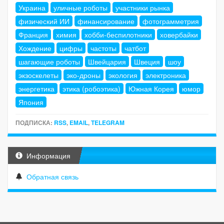
Украина
уличные роботы
участники рынка
физический ИИ
финансирование
фотограмметрия
Франция
химия
хобби-беспилотники
ховербайки
Хождение
цифры
частоты
чатбот
шагающие роботы
Швейцария
Швеция
шоу
экзоскелеты
эко-дроны
экология
электроника
энергетика
этика (робоэтика)
Южная Корея
юмор
Япония
ПОДПИСКА:
RSS
,
EMAIL
,
TELEGRAM
Информация
Обратная связь