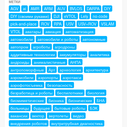
МЕТКИ
AGV
ai
AMR
ARM
AUV
BVLOS
DARPA
DIY
DIY (своими руками)
DJI
eVTOL
Lely
no-code
pick-and-place
ROV
RPA
USV
USV+ROV
VSLAM
VTOL
аватары
авиация
автоматизация
автомобили
автомобили и роботы
автономные
автопром
агроботы
агродроны
аддитивные технологии
аккумуляторы
аналитика
андроиды
анималистичные
АНПА
антропоморфные
Арт
археология
архитектура
аэромобили
аэропорты
аэротакси
аэрофотосъемка
безопасность
безработица и роботы
беспилотники
биология
биомиметические
бионика
бионические
БНА
больницы
будущее
бытовые роботы
БЭК
вакансии
вектор
вертолеты
видео
внедрения роботов
внутритрубная диагностика