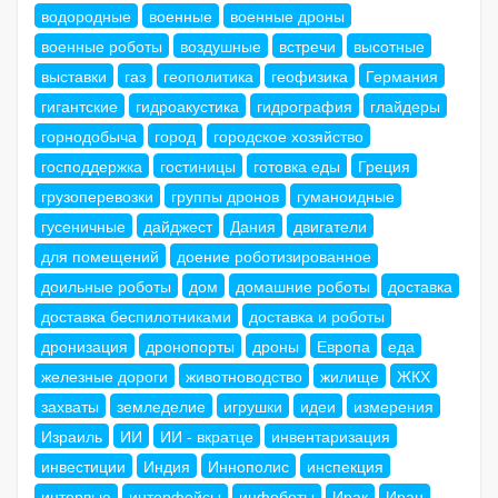
водородные
военные
военные дроны
военные роботы
воздушные
встречи
высотные
выставки
газ
геополитика
геофизика
Германия
гигантские
гидроакустика
гидрография
глайдеры
горнодобыча
город
городское хозяйство
господдержка
гостиницы
готовка еды
Греция
грузоперевозки
группы дронов
гуманоидные
гусеничные
дайджест
Дания
двигатели
для помещений
доение роботизированное
доильные роботы
дом
домашние роботы
доставка
доставка беспилотниками
доставка и роботы
дронизация
дронопорты
дроны
Европа
еда
железные дороги
животноводство
жилище
ЖКХ
захваты
земледелие
игрушки
идеи
измерения
Израиль
ИИ
ИИ - вкратце
инвентаризация
инвестиции
Индия
Иннополис
инспекция
интервью
интерфейсы
инфоботы
Ирак
Иран