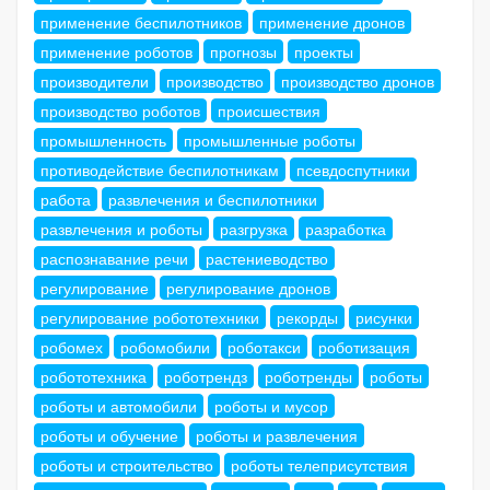
применение беспилотников
применение дронов
применение роботов
прогнозы
проекты
производители
производство
производство дронов
производство роботов
происшествия
промышленность
промышленные роботы
противодействие беспилотникам
псевдоспутники
работа
развлечения и беспилотники
развлечения и роботы
разгрузка
разработка
распознавание речи
растениеводство
регулирование
регулирование дронов
регулирование робототехники
рекорды
рисунки
робомех
робомобили
роботакси
роботизация
робототехника
роботрендз
роботренды
роботы
роботы и автомобили
роботы и мусор
роботы и обучение
роботы и развлечения
роботы и строительство
роботы телеприсутствия