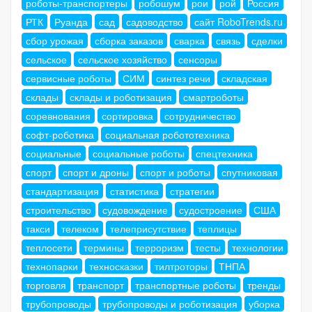
роботы-транспортеры
робошум
рои
рой
Россия
РТК
Руанда
сад
садоводство
сайт RoboTrends.ru
сбор урожая
сборка заказов
сварка
связь
сделки
сельское
сельское хозяйство
сенсоры
сервисные роботы
СИМ
синтез речи
складская
склады
склады и роботизация
смартроботы
соревнования
сортировка
сотрудничество
софт-роботика
социальная робототехника
социальные
социальные роботы
спецтехника
спорт
спорт и дроны
спорт и роботы
спутниковая
стандартизация
статистика
стратегии
строительство
судовождение
судостроение
США
такси
телеком
телеприсутствие
теплицы
теплосети
термины
терроризм
тесты
технологии
технопарки
техносказки
тилтроторы
ТНПА
торговля
транспорт
транспортные роботы
тренды
трубопроводы
трубопроводы и роботизация
уборка