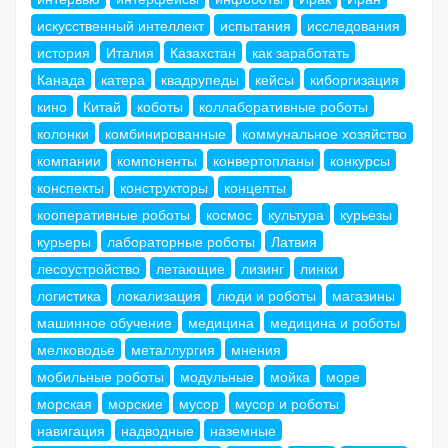
искусственный интеллект
испытания
исследования
история
Италия
Казахстан
как заработать
Канада
катера
квадрупеды
кейсы
киборгизация
кино
Китай
коботы
коллаборативные роботы
колонки
комбинированные
коммунальное хозяйство
компании
компоненты
конвертопланы
конкурсы
конспекты
конструкторы
концепты
кооперативные роботы
космос
культура
курьезы
курьеры
лабораторные роботы
Латвия
лесоустройство
летающие
лизинг
линки
логистика
локализация
люди и роботы
магазины
машинное обучение
медицина
медицина и роботы
мелководье
металлургия
мнения
мобильные роботы
модульные
мойка
море
морская
морские
мусор
мусор и роботы
навигация
надводные
наземные