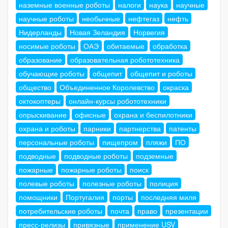
наземные военные роботы
налоги
наука
научные
научные роботы
необычные
нефтегаз
нефть
Нидерланды
Новая Зеландия
Норвегия
носимые роботы
ОАЭ
обитаемые
обработка
образование
образовательная робототехника
обучающие роботы
общепит
общепит и роботы
общество
Объединенное Королевство
окраска
октокоптеры
онлайн-курсы робототехники
опрыскивание
офисные
охрана и беспилотники
охрана и роботы
парники
партнерства
патенты
персональные роботы
пищепром
пляжи
ПО
подводные
подводные роботы
подземные
пожарные
пожарные роботы
поиск
полевые роботы
полезные роботы
полиция
помощники
Португалия
порты
последняя миля
потребительские роботы
почта
право
презентации
пресс-релизы
привязные
применение USV