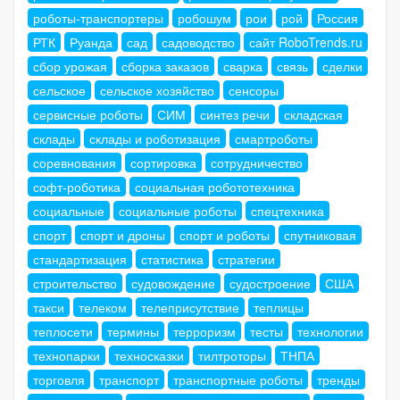
роботы-транспортеры
робошум
рои
рой
Россия
РТК
Руанда
сад
садоводство
сайт RoboTrends.ru
сбор урожая
сборка заказов
сварка
связь
сделки
сельское
сельское хозяйство
сенсоры
сервисные роботы
СИМ
синтез речи
складская
склады
склады и роботизация
смартроботы
соревнования
сортировка
сотрудничество
софт-роботика
социальная робототехника
социальные
социальные роботы
спецтехника
спорт
спорт и дроны
спорт и роботы
спутниковая
стандартизация
статистика
стратегии
строительство
судовождение
судостроение
США
такси
телеком
телеприсутствие
теплицы
теплосети
термины
терроризм
тесты
технологии
технопарки
техносказки
тилтроторы
ТНПА
торговля
транспорт
транспортные роботы
тренды