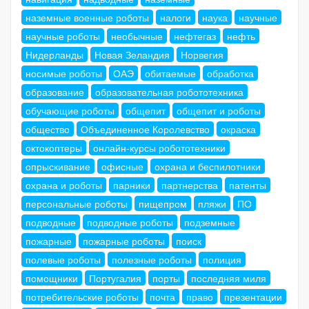
наземные военные роботы
налоги
наука
научные
научные роботы
необычные
нефтегаз
нефть
Нидерланды
Новая Зеландия
Норвегия
носимые роботы
ОАЭ
обитаемые
обработка
образование
образовательная робототехника
обучающие роботы
общепит
общепит и роботы
общество
Объединенное Королевство
окраска
октокоптеры
онлайн-курсы робототехники
опрыскивание
офисные
охрана и беспилотники
охрана и роботы
парники
партнерства
патенты
персональные роботы
пищепром
пляжи
ПО
подводные
подводные роботы
подземные
пожарные
пожарные роботы
поиск
полевые роботы
полезные роботы
полиция
помощники
Португалия
порты
последняя миля
потребительские роботы
почта
право
презентации