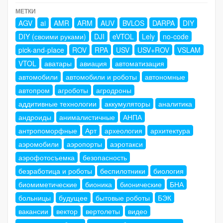
МЕТКИ
AGV
ai
AMR
ARM
AUV
BVLOS
DARPA
DIY
DIY (своими руками)
DJI
eVTOL
Lely
no-code
pick-and-place
ROV
RPA
USV
USV+ROV
VSLAM
VTOL
аватары
авиация
автоматизация
автомобили
автомобили и роботы
автономные
автопром
агроботы
агродроны
аддитивные технологии
аккумуляторы
аналитика
андроиды
анималистичные
АНПА
антропоморфные
Арт
археология
архитектура
аэромобили
аэропорты
аэротакси
аэрофотосъемка
безопасность
безработица и роботы
беспилотники
биология
биомиметические
бионика
бионические
БНА
больницы
будущее
бытовые роботы
БЭК
вакансии
вектор
вертолеты
видео