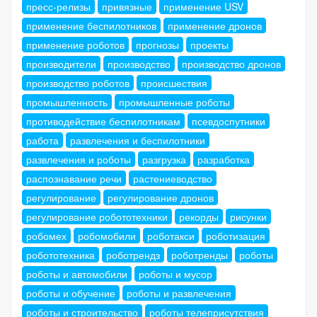
пресс-релизы
привязные
применение USV
применение беспилотников
применение дронов
применение роботов
прогнозы
проекты
производители
производство
производство дронов
производство роботов
происшествия
промышленность
промышленные роботы
противодействие беспилотникам
псевдоспутники
работа
развлечения и беспилотники
развлечения и роботы
разгрузка
разработка
распознавание речи
растениеводство
регулирование
регулирование дронов
регулирование робототехники
рекорды
рисунки
робомех
робомобили
роботакси
роботизация
робототехника
роботрендз
роботренды
роботы
роботы и автомобили
роботы и мусор
роботы и обучение
роботы и развлечения
роботы и строительство
роботы телеприсутствия