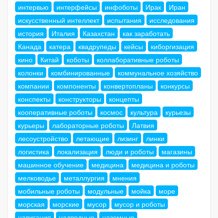
интервью
интерфейсы
инфоботы
Ирак
Иран
искусственный интеллект
испытания
исследования
история
Италия
Казахстан
как заработать
Канада
катера
квадрупеды
кейсы
киборгизация
кино
Китай
коботы
коллаборативные роботы
колонки
комбинированные
коммунальное хозяйство
компании
компоненты
конвертопланы
конкурсы
конспекты
конструкторы
концепты
кооперативные роботы
космос
культура
курьезы
курьеры
лабораторные роботы
Латвия
лесоустройство
летающие
лизинг
линки
логистика
локализация
люди и роботы
магазины
машинное обучение
медицина
медицина и роботы
мелководье
металлургия
мнения
мобильные роботы
модульные
мойка
море
морская
морские
мусор
мусор и роботы
навигация
надводные
наземные