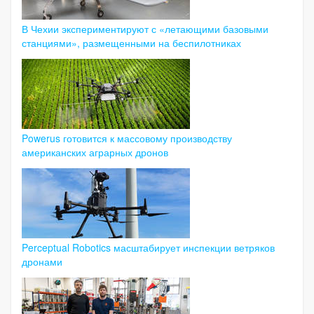
В Чехии экспериментируют с «летающими базовыми
станциями», размещенными на беспилотниках
Powerus готовится к массовому производству
американских аграрных дронов
Perceptual Robotics масштабирует инспекции ветряков
дронами