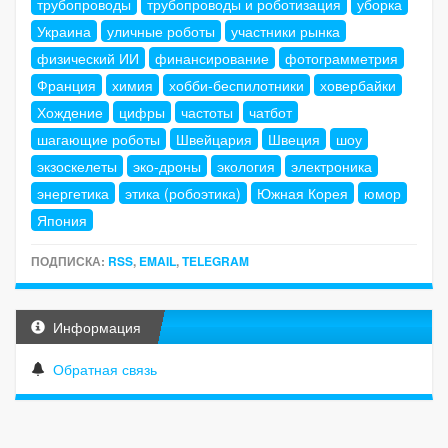
трубопроводы
трубопроводы и роботизация
уборка
Украина
уличные роботы
участники рынка
физический ИИ
финансирование
фотограмметрия
Франция
химия
хобби-беспилотники
ховербайки
Хождение
цифры
частоты
чатбот
шагающие роботы
Швейцария
Швеция
шоу
экзоскелеты
эко-дроны
экология
электроника
энергетика
этика (робоэтика)
Южная Корея
юмор
Япония
ПОДПИСКА:
RSS
,
EMAIL
,
TELEGRAM
Информация
Обратная связь