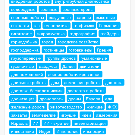
внедрения роботов
внутритрубная диагностика
водородные
военные
военные дроны
военные роботы
воздушные
встречи
высотные
выставки
газ
геополитика
геофизика
Германия
гигантские
гидроакустика
гидрография
глайдеры
горнодобыча
город
городское хозяйство
господдержка
гостиницы
готовка еды
Греция
грузоперевозки
группы дронов
гуманоидные
гусеничные
дайджест
Дания
двигатели
для помещений
доение роботизированное
доильные роботы
дом
домашние роботы
доставка
доставка беспилотниками
доставка и роботы
дронизация
дронопорты
дроны
Европа
еда
железные дороги
животноводство
жилище
ЖКХ
захваты
земледелие
игрушки
идеи
измерения
Израиль
ИИ
ИИ - вкратце
инвентаризация
инвестиции
Индия
Иннополис
инспекция