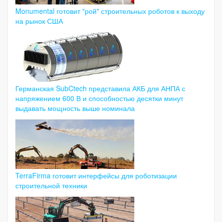
Monumental готовит "рой" строительных роботов к выходу
на рынок США
Германская SubCtech представила АКБ для АНПА с
напряжением 600 В и способностью десятки минут
выдавать мощность выше номинала
TerraFirma готовит интерфейсы для роботизации
строительной техники