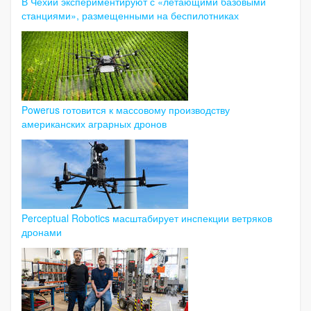
В Чехии экспериментируют с «летающими базовыми
станциями», размещенными на беспилотниках
Powerus готовится к массовому производству
американских аграрных дронов
Perceptual Robotics масштабирует инспекции ветряков
дронами