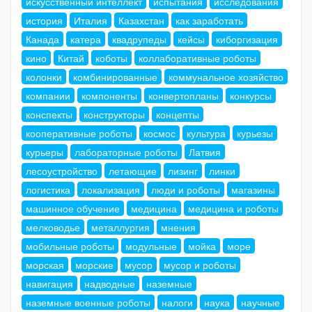
искусственный интеллект
испытания
исследования
история
Италия
Казахстан
как заработать
Канада
катера
квадрупеды
кейсы
киборгизация
кино
Китай
коботы
коллаборативные роботы
колонки
комбинированные
коммунальное хозяйство
компании
компоненты
конвертопланы
конкурсы
конспекты
конструкторы
концепты
кооперативные роботы
космос
культура
курьезы
курьеры
лабораторные роботы
Латвия
лесоустройство
летающие
лизинг
линки
логистика
локализация
люди и роботы
магазины
машинное обучение
медицина
медицина и роботы
мелководье
металлургия
мнения
мобильные роботы
модульные
мойка
море
морская
морские
мусор
мусор и роботы
навигация
надводные
наземные
наземные военные роботы
налоги
наука
научные