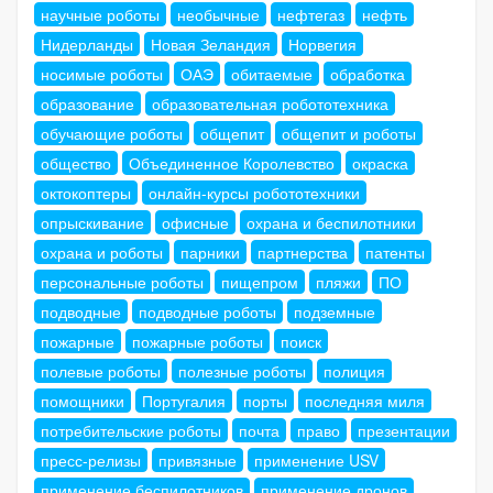
научные роботы
необычные
нефтегаз
нефть
Нидерланды
Новая Зеландия
Норвегия
носимые роботы
ОАЭ
обитаемые
обработка
образование
образовательная робототехника
обучающие роботы
общепит
общепит и роботы
общество
Объединенное Королевство
окраска
октокоптеры
онлайн-курсы робототехники
опрыскивание
офисные
охрана и беспилотники
охрана и роботы
парники
партнерства
патенты
персональные роботы
пищепром
пляжи
ПО
подводные
подводные роботы
подземные
пожарные
пожарные роботы
поиск
полевые роботы
полезные роботы
полиция
помощники
Португалия
порты
последняя миля
потребительские роботы
почта
право
презентации
пресс-релизы
привязные
применение USV
применение беспилотников
применение дронов