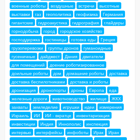
военные роботы
воздушные
встречи
высотные
выставки
газ
геополитика
геофизика
Германия
гигантские
гидроакустика
гидрография
глайдеры
горнодобыча
город
городское хозяйство
господдержка
гостиницы
готовка еды
Греция
грузоперевозки
группы дронов
гуманоидные
гусеничные
дайджест
Дания
двигатели
для помещений
доение роботизированное
доильные роботы
дом
домашние роботы
доставка
доставка беспилотниками
доставка и роботы
дронизация
дронопорты
дроны
Европа
еда
железные дороги
животноводство
жилище
ЖКХ
захваты
земледелие
игрушки
идеи
измерения
Израиль
ИИ
ИИ - вкратце
инвентаризация
инвестиции
Индия
Иннополис
инспекция
интервью
интерфейсы
инфоботы
Ирак
Иран