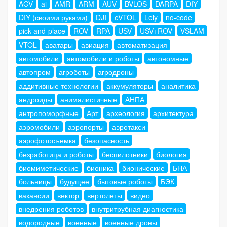
AGV
ai
AMR
ARM
AUV
BVLOS
DARPA
DIY
DIY (своими руками)
DJI
eVTOL
Lely
no-code
pick-and-place
ROV
RPA
USV
USV+ROV
VSLAM
VTOL
аватары
авиация
автоматизация
автомобили
автомобили и роботы
автономные
автопром
агроботы
агродроны
аддитивные технологии
аккумуляторы
аналитика
андроиды
анималистичные
АНПА
антропоморфные
Арт
археология
архитектура
аэромобили
аэропорты
аэротакси
аэрофотосъемка
безопасность
безработица и роботы
беспилотники
биология
биомиметические
бионика
бионические
БНА
больницы
будущее
бытовые роботы
БЭК
вакансии
вектор
вертолеты
видео
внедрения роботов
внутритрубная диагностика
водородные
военные
военные дроны