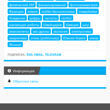
физический ИИ
финансирование
фотограмметрия
Франция
химия
хобби-беспилотники
ховербайки
Хождение
цифры
частоты
чатбот
шагающие роботы
Швейцария
Швеция
шоу
экзоскелеты
эко-дроны
экология
электроника
энергетика
этика (робоэтика)
Южная Корея
юмор
Япония
ПОДПИСКА:
RSS
,
EMAIL
,
TELEGRAM
Информация
Обратная связь