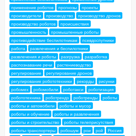
применение роботов
прогнозы
проекты
производители
производство
производство дронов
производство роботов
происшествия
промышленность
промышленные роботы
противодействие беспилотникам
псевдоспутники
работа
развлечения и беспилотники
развлечения и роботы
разгрузка
разработка
распознавание речи
растениеводство
регулирование
регулирование дронов
регулирование робототехники
рекорды
рисунки
робомех
робомобили
роботакси
роботизация
робототехника
роботрендз
роботренды
роботы
роботы и автомобили
роботы и мусор
роботы и обучение
роботы и развлечения
роботы и строительство
роботы телеприсутствия
роботы-транспортеры
робошум
рои
рой
Россия