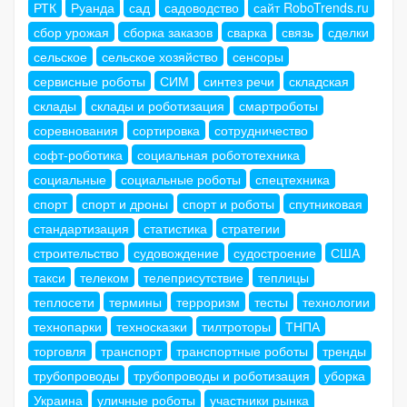
РТК
Руанда
сад
садоводство
сайт RoboTrends.ru
сбор урожая
сборка заказов
сварка
связь
сделки
сельское
сельское хозяйство
сенсоры
сервисные роботы
СИМ
синтез речи
складская
склады
склады и роботизация
смартроботы
соревнования
сортировка
сотрудничество
софт-роботика
социальная робототехника
социальные
социальные роботы
спецтехника
спорт
спорт и дроны
спорт и роботы
спутниковая
стандартизация
статистика
стратегии
строительство
судовождение
судостроение
США
такси
телеком
телеприсутствие
теплицы
теплосети
термины
терроризм
тесты
технологии
технопарки
техносказки
тилтроторы
ТНПА
торговля
транспорт
транспортные роботы
тренды
трубопроводы
трубопроводы и роботизация
уборка
Украина
уличные роботы
участники рынка