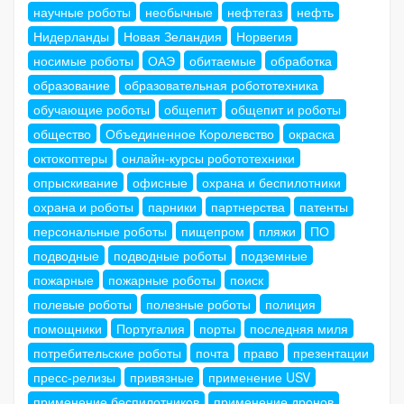
научные роботы
необычные
нефтегаз
нефть
Нидерланды
Новая Зеландия
Норвегия
носимые роботы
ОАЭ
обитаемые
обработка
образование
образовательная робототехника
обучающие роботы
общепит
общепит и роботы
общество
Объединенное Королевство
окраска
октокоптеры
онлайн-курсы робототехники
опрыскивание
офисные
охрана и беспилотники
охрана и роботы
парники
партнерства
патенты
персональные роботы
пищепром
пляжи
ПО
подводные
подводные роботы
подземные
пожарные
пожарные роботы
поиск
полевые роботы
полезные роботы
полиция
помощники
Португалия
порты
последняя миля
потребительские роботы
почта
право
презентации
пресс-релизы
привязные
применение USV
применение беспилотников
применение дронов