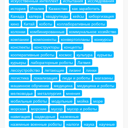
искусственный интеллект
испытания
исследования
история
Италия
Казахстан
как заработать
Канада
катера
квадрупеды
кейсы
киборгизация
кино
Китай
коботы
коллаборативные роботы
колонки
комбинированные
коммунальное хозяйство
компании
компоненты
конвертопланы
конкурсы
конспекты
конструкторы
концепты
кооперативные роботы
космос
культура
курьезы
курьеры
лабораторные роботы
Латвия
лесоустройство
летающие
лизинг
линки
логистика
локализация
люди и роботы
магазины
машинное обучение
медицина
медицина и роботы
мелководье
металлургия
мнения
мобильные роботы
модульные
мойка
море
морская
морские
мусор
мусор и роботы
навигация
надводные
наземные
наземные военные роботы
налоги
наука
научные