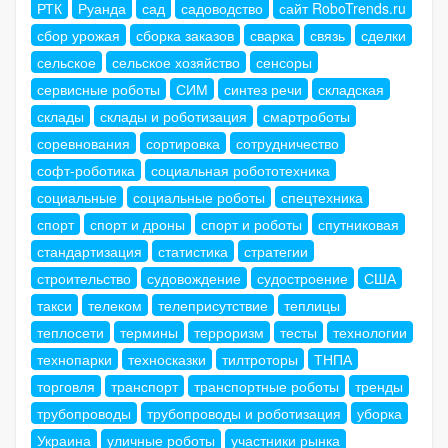
РТК
Руанда
сад
садоводство
сайт RoboTrends.ru
сбор урожая
сборка заказов
сварка
связь
сделки
сельское
сельское хозяйство
сенсоры
сервисные роботы
СИМ
синтез речи
складская
склады
склады и роботизация
смартроботы
соревнования
сортировка
сотрудничество
софт-роботика
социальная робототехника
социальные
социальные роботы
спецтехника
спорт
спорт и дроны
спорт и роботы
спутниковая
стандартизация
статистика
стратегии
строительство
судовождение
судостроение
США
такси
телеком
телеприсутствие
теплицы
теплосети
термины
терроризм
тесты
технологии
технопарки
техносказки
тилтроторы
ТНПА
торговля
транспорт
транспортные роботы
тренды
трубопроводы
трубопроводы и роботизация
уборка
Украина
уличные роботы
участники рынка