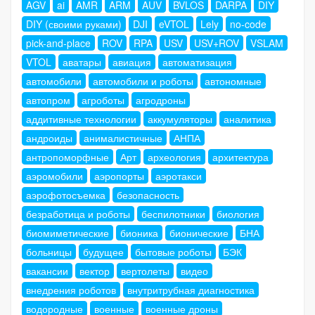
AGV
ai
AMR
ARM
AUV
BVLOS
DARPA
DIY
DIY (своими руками)
DJI
eVTOL
Lely
no-code
pick-and-place
ROV
RPA
USV
USV+ROV
VSLAM
VTOL
аватары
авиация
автоматизация
автомобили
автомобили и роботы
автономные
автопром
агроботы
агродроны
аддитивные технологии
аккумуляторы
аналитика
андроиды
анималистичные
АНПА
антропоморфные
Арт
археология
архитектура
аэромобили
аэропорты
аэротакси
аэрофотосъемка
безопасность
безработица и роботы
беспилотники
биология
биомиметические
бионика
бионические
БНА
больницы
будущее
бытовые роботы
БЭК
вакансии
вектор
вертолеты
видео
внедрения роботов
внутритрубная диагностика
водородные
военные
военные дроны