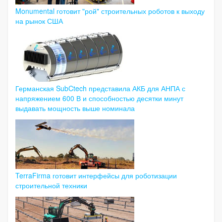
Monumental готовит "рой" строительных роботов к выходу
на рынок США
Германская SubCtech представила АКБ для АНПА с
напряжением 600 В и способностью десятки минут
выдавать мощность выше номинала
TerraFirma готовит интерфейсы для роботизации
строительной техники