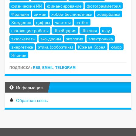
физический ИИ
финансирование
фотограмметрия
Франция
химия
хобби-беспилотники
ховербайки
Хождение
цифры
частоты
чатбот
шагающие роботы
Швейцария
Швеция
шоу
экзоскелеты
эко-дроны
экология
электроника
энергетика
этика (робоэтика)
Южная Корея
юмор
Япония
ПОДПИСКА:
RSS
,
EMAIL
,
TELEGRAM
Информация
Обратная связь