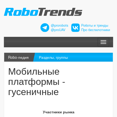
@prorobots
Роботы и тренды
@proUAV
Про беспилотники
Меню
Robo-педия
Разделы, группы
Мобильные
платформы -
гусеничные
Участники рынка