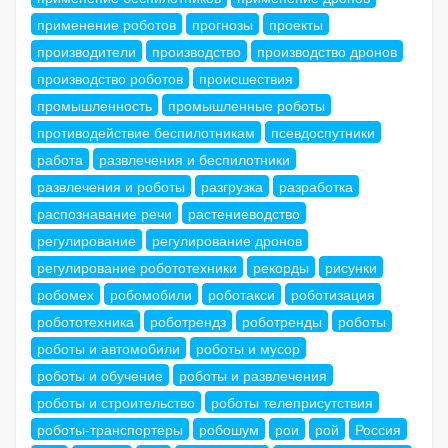
применение роботов
прогнозы
проекты
производители
производство
производство дронов
производство роботов
происшествия
промышленность
промышленные роботы
противодействие беспилотникам
псевдоспутники
работа
развлечения и беспилотники
развлечения и роботы
разгрузка
разработка
распознавание речи
растениеводство
регулирование
регулирование дронов
регулирование робототехники
рекорды
рисунки
робомех
робомобили
роботакси
роботизация
робототехника
роботрендз
роботренды
роботы
роботы и автомобили
роботы и мусор
роботы и обучение
роботы и развлечения
роботы и строительство
роботы телеприсутствия
роботы-транспортеры
робошум
рои
рой
Россия