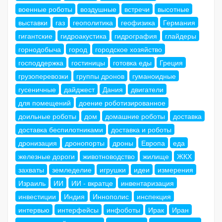
военные роботы
воздушные
встречи
высотные
выставки
газ
геополитика
геофизика
Германия
гигантские
гидроакустика
гидрография
глайдеры
горнодобыча
город
городское хозяйство
господдержка
гостиницы
готовка еды
Греция
грузоперевозки
группы дронов
гуманоидные
гусеничные
дайджест
Дания
двигатели
для помещений
доение роботизированное
доильные роботы
дом
домашние роботы
доставка
доставка беспилотниками
доставка и роботы
дронизация
дронопорты
дроны
Европа
еда
железные дороги
животноводство
жилище
ЖКХ
захваты
земледелие
игрушки
идеи
измерения
Израиль
ИИ
ИИ - вкратце
инвентаризация
инвестиции
Индия
Иннополис
инспекция
интервью
интерфейсы
инфоботы
Ирак
Иран