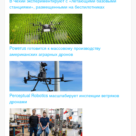
В Чехии экспериментируют с «летающими базовыми
станциями», размещенными на беспилотниках
Powerus готовится к массовому производству
американских аграрных дронов
Perceptual Robotics масштабирует инспекции ветряков
дронами