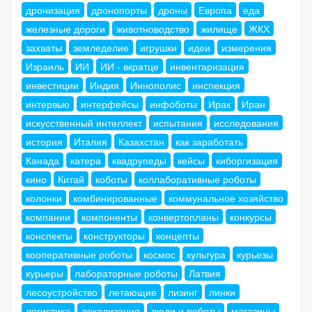
дронизация
дронопорты
дроны
Европа
еда
железные дороги
животноводство
жилище
ЖКХ
захваты
земледелие
игрушки
идеи
измерения
Израиль
ИИ
ИИ - вкратце
инвентаризация
инвестиции
Индия
Иннополис
инспекция
интервью
интерфейсы
инфоботы
Ирак
Иран
искусственный интеллект
испытания
исследования
история
Италия
Казахстан
как заработать
Канада
катера
квадрупеды
кейсы
киборгизация
кино
Китай
коботы
коллаборативные роботы
колонки
комбинированные
коммунальное хозяйство
компании
компоненты
конвертопланы
конкурсы
конспекты
конструкторы
концепты
кооперативные роботы
космос
культура
курьезы
курьеры
лабораторные роботы
Латвия
лесоустройство
летающие
лизинг
линки
логистика
локализация
люди и роботы
магазины