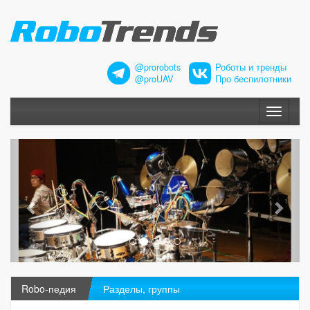
@prorobots
Роботы и тренды
@proUAV
Про беспилотники
Меню
Robo-педия
Разделы, группы