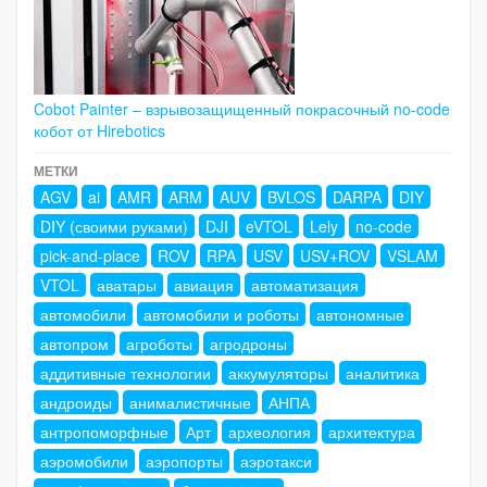
Cobot Painter – взрывозащищенный покрасочный no-code
кобот от Hirebotics
МЕТКИ
AGV
ai
AMR
ARM
AUV
BVLOS
DARPA
DIY
DIY (своими руками)
DJI
eVTOL
Lely
no-code
pick-and-place
ROV
RPA
USV
USV+ROV
VSLAM
VTOL
аватары
авиация
автоматизация
автомобили
автомобили и роботы
автономные
автопром
агроботы
агродроны
аддитивные технологии
аккумуляторы
аналитика
андроиды
анималистичные
АНПА
антропоморфные
Арт
археология
архитектура
аэромобили
аэропорты
аэротакси