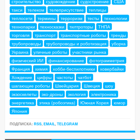
строительство
судовождение
судостроение
США
такси
телеком
телеприсутствие
теплицы
теплосети
термины
терроризм
тесты
технологии
технопарки
техносказки
тилтроторы
ТНПА
торговля
транспорт
транспортные роботы
тренды
трубопроводы
трубопроводы и роботизация
уборка
Украина
уличные роботы
участники рынка
физический ИИ
финансирование
фотограмметрия
Франция
химия
хобби-беспилотники
ховербайки
Хождение
цифры
частоты
чатбот
шагающие роботы
Швейцария
Швеция
шоу
экзоскелеты
эко-дроны
экология
электроника
энергетика
этика (робоэтика)
Южная Корея
юмор
Япония
ПОДПИСКА:
RSS
,
EMAIL
,
TELEGRAM