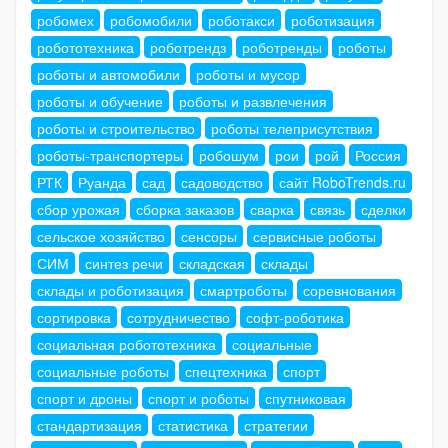
робомех
робомобили
роботакси
роботизация
робототехника
роботрендз
роботренды
роботы
роботы и автомобили
роботы и мусор
роботы и обучение
роботы и развлечения
роботы и строительство
роботы телеприсутствия
роботы-транспортеры
робошум
рои
рой
Россия
РТК
Руанда
сад
садоводство
сайт RoboTrends.ru
сбор урожая
сборка заказов
сварка
связь
сделки
сельское хозяйство
сенсоры
сервисные роботы
СИМ
синтез речи
складская
склады
склады и роботизация
смартроботы
соревнования
сортировка
сотрудничество
софт-роботика
социальная робототехника
социальные
социальные роботы
спецтехника
спорт
спорт и дроны
спорт и роботы
спутниковая
стандартизация
статистика
стратегии