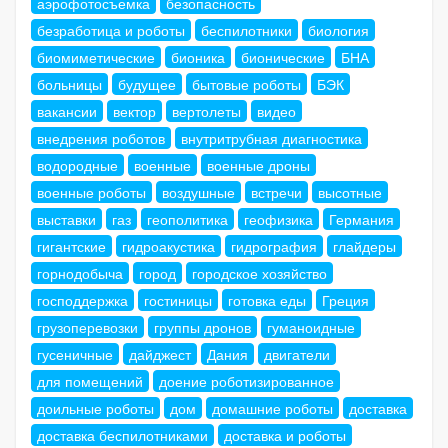
аэрофотосъемка
безопасность
безработица и роботы
беспилотники
биология
биомиметические
бионика
бионические
БНА
больницы
будущее
бытовые роботы
БЭК
вакансии
вектор
вертолеты
видео
внедрения роботов
внутритрубная диагностика
водородные
военные
военные дроны
военные роботы
воздушные
встречи
высотные
выставки
газ
геополитика
геофизика
Германия
гигантские
гидроакустика
гидрография
глайдеры
горнодобыча
город
городское хозяйство
господдержка
гостиницы
готовка еды
Греция
грузоперевозки
группы дронов
гуманоидные
гусеничные
дайджест
Дания
двигатели
для помещений
доение роботизированное
доильные роботы
дом
домашние роботы
доставка
доставка беспилотниками
доставка и роботы