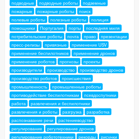
подводные
подводные роботы
подземные
пожарные
пожарные роботы
поиск
полевые роботы
полезные роботы
полиция
помощники
Португалия
порты
последняя миля
потребительские роботы
почта
право
презентации
пресс-релизы
привязные
применение USV
применение беспилотников
применение дронов
применение роботов
прогнозы
проекты
производители
производство
производство дронов
производство роботов
происшествия
промышленность
промышленные роботы
противодействие беспилотникам
псевдоспутники
работа
развлечения и беспилотники
развлечения и роботы
разгрузка
разработка
распознавание речи
растениеводство
регулирование
регулирование дронов
регулирование робототехники
рекорды
рисунки