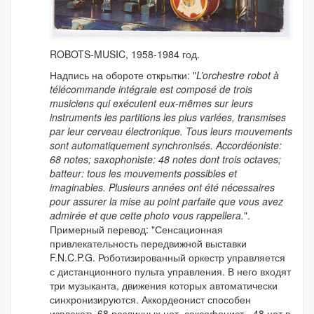
ROBOTS-MUSIC, 1958-1984 год.
Надпись на обороте открытки: "
L’orchestre robot à
télécommande intégrale est composé de trois
musiciens qui exécutent eux-mȇmes sur leurs
instruments les partitions les plus variées, transmises
par leur cerveau électronique. Tous leurs mouvements
sont automatiquement synchronisés. Accordéoniste:
68 notes; saxophoniste: 48 notes dont trois octaves;
batteur: tous les mouvements possibles et
imaginables. Plusieurs années ont été nécessaires
pour assurer la mise au point parfaite que vous avez
admirée et que cette photo vous rappellera.
".
Примерный перевод: "Сенсационная
привлекательность передвижной выставки
F.N.C.P.G. Роботизированный оркестр управляется
с дистанционного пульта управления. В него входят
три музыканта, движения которых автоматически
синхронизируются. Аккордеонист способен
извлекать 68 различных нот, саксофонист - 48 нот в