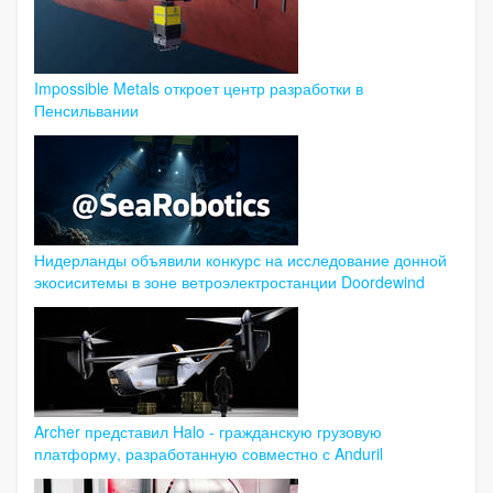
Impossible Metals откроет центр разработки в
Пенсильвании
Нидерланды объявили конкурс на исследование донной
экосиситемы в зоне ветроэлектростанции Doordewind
Archer представил Halo - гражданскую грузовую
платформу, разработанную совместно с Anduril