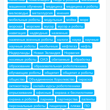
машинное обучение
медицина
медицина и роботы
мелководье
металлургия
мнения
мобильные роботы
модульные
мойка
море
морская
морские
мусор
мусор и роботы
навигация
надводные
наземные
наземные военные роботы
налоги
наука
научные
научные роботы
необычные
нефтегаз
нефть
Нидерланды
Новая Зеландия
Норвегия
носимые роботы
ОАЭ
обитаемые
обработка
образование
образовательная робототехника
обучающие роботы
общепит
общепит и роботы
общество
Объединенное Королевство
окраска
октокоптеры
онлайн-курсы робототехники
опрыскивание
офисные
охрана и беспилотники
охрана и роботы
парники
партнерства
патенты
персональные роботы
пищепром
пляжи
ПО