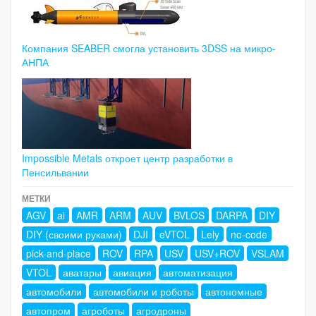
Компания SEABER смогла установить 3DSS на микро-
АНПА
Impossible Metals откроет центр разработки в
Пенсильвании
МЕТКИ
AGV
ai
AMR
ARM
AUV
BVLOS
DARPA
DIY
DIY (своими руками)
DJI
eVTOL
Lely
no-code
pick-and-place
ROV
RPA
USV
USV+ROV
VSLAM
VTOL
аватары
авиация
автоматизация
автомобили
автомобили и роботы
автономные
автопром
агроботы
агродроны