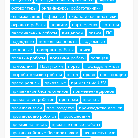
октокоптеры
онлайн-курсы робототехники
опрыскивание
офисные
охрана и беспилотники
охрана и роботы
парники
партнерства
патенты
персональные роботы
пищепром
пляжи
ПО
подводные
подводные роботы
подземные
пожарные
пожарные роботы
поиск
полевые роботы
полезные роботы
полиция
помощники
Португалия
порты
последняя миля
потребительские роботы
почта
право
презентации
пресс-релизы
привязные
применение USV
применение беспилотников
применение дронов
применение роботов
прогнозы
проекты
производители
производство
производство дронов
производство роботов
происшествия
промышленность
промышленные роботы
противодействие беспилотникам
псевдоспутники