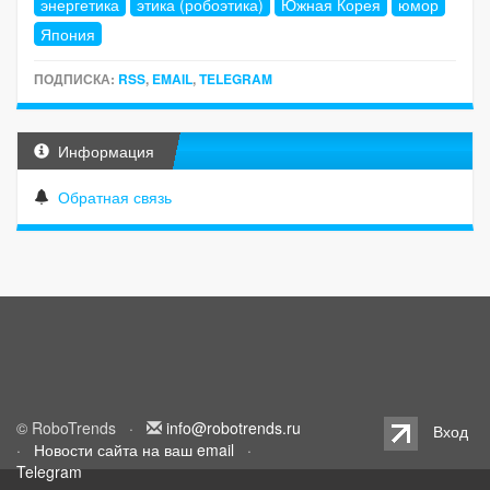
энергетика
этика (робоэтика)
Южная Корея
юмор
Япония
ПОДПИСКА:
RSS
,
EMAIL
,
TELEGRAM
Информация
Обратная связь
© RoboTrends ·
info@robotrends.ru
Вход
·
Новости сайта на ваш email
·
Telegram