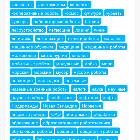
конспекты
конструкторы
концепты
кооперативные роботы
космос
культура
курьезы
курьеры
лабораторные роботы
Латвия
лесоустройство
летающие
лизинг
линки
логистика
локализация
люди и роботы
магазины
машинное обучение
медицина
медицина и роботы
мелководье
металлургия
мнения
мобильные роботы
модульные
мойка
море
морская
морские
мусор
мусор и роботы
навигация
надводные
наземные
наземные военные роботы
налоги
наука
научные
научные роботы
необычные
нефтегаз
нефть
Нидерланды
Новая Зеландия
Норвегия
носимые роботы
ОАЭ
обитаемые
обработка
образование
образовательная робототехника
обучающие роботы
общепит
общепит и роботы
общество
Объединенное Королевство
окраска