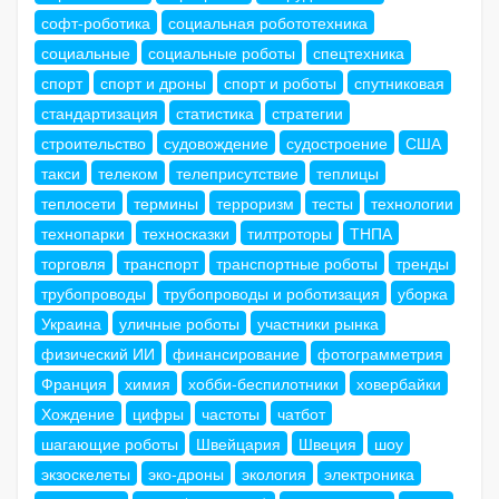
софт-роботика
социальная робототехника
социальные
социальные роботы
спецтехника
спорт
спорт и дроны
спорт и роботы
спутниковая
стандартизация
статистика
стратегии
строительство
судовождение
судостроение
США
такси
телеком
телеприсутствие
теплицы
теплосети
термины
терроризм
тесты
технологии
технопарки
техносказки
тилтроторы
ТНПА
торговля
транспорт
транспортные роботы
тренды
трубопроводы
трубопроводы и роботизация
уборка
Украина
уличные роботы
участники рынка
физический ИИ
финансирование
фотограмметрия
Франция
химия
хобби-беспилотники
ховербайки
Хождение
цифры
частоты
чатбот
шагающие роботы
Швейцария
Швеция
шоу
экзоскелеты
эко-дроны
экология
электроника