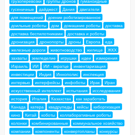
грузоперевозки
группы дронов
гуманоидные
гусеничные
дайджест
Дания
двигатели
для помещений
доение роботизированное
доильные роботы
дом
домашние роботы
доставка
доставка беспилотниками
доставка и роботы
дронизация
дронопорты
дроны
Европа
еда
железные дороги
животноводство
жилище
ЖКХ
захваты
земледелие
игрушки
идеи
измерения
Израиль
ИИ
ИИ - вкратце
инвентаризация
инвестиции
Индия
Иннополис
инспекция
интервью
интерфейсы
инфоботы
Ирак
Иран
искусственный интеллект
испытания
исследования
история
Италия
Казахстан
как заработать
Канада
катера
квадрупеды
кейсы
киборгизация
кино
Китай
коботы
коллаборативные роботы
колонки
комбинированные
коммунальное хозяйство
компании
компоненты
конвертопланы
конкурсы