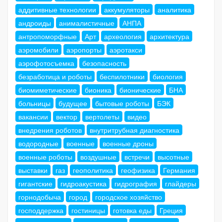
аддитивные технологии
аккумуляторы
аналитика
андроиды
анималистичные
АНПА
антропоморфные
Арт
археология
архитектура
аэромобили
аэропорты
аэротакси
аэрофотосъемка
безопасность
безработица и роботы
беспилотники
биология
биомиметические
бионика
бионические
БНА
больницы
будущее
бытовые роботы
БЭК
вакансии
вектор
вертолеты
видео
внедрения роботов
внутритрубная диагностика
водородные
военные
военные дроны
военные роботы
воздушные
встречи
высотные
выставки
газ
геополитика
геофизика
Германия
гигантские
гидроакустика
гидрография
глайдеры
горнодобыча
город
городское хозяйство
господдержка
гостиницы
готовка еды
Греция