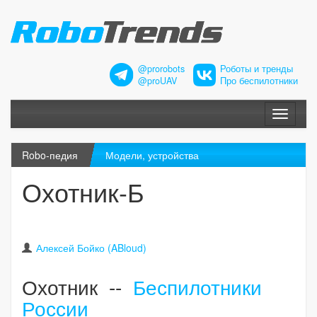
@prorobots
Роботы и тренды
@proUAV
Про беспилотники
Меню
Robo-педия
Модели, устройства
Охотник-Б
Алексей Бойко (ABloud)
Охотник --
Беспилотники
России