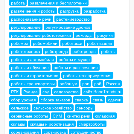
работа
развлечения и беспилотники
развлечения и роботы
разгрузка
разработка
распознавание речи
растениеводство
регулирование
регулирование дронов
регулирование робототехники
рекорды
рисунки
робомех
робомобили
роботакси
роботизация
робототехника
роботрендз
роботренды
роботы
роботы и автомобили
роботы и мусор
роботы и обучение
роботы и развлечения
роботы и строительство
роботы телеприсутствия
роботы-транспортеры
робошум
рои
рой
Россия
РТК
Руанда
сад
садоводство
сайт RoboTrends.ru
сбор урожая
сборка заказов
сварка
связь
сделки
сельское
сельское хозяйство
сенсоры
сервисные роботы
СИМ
синтез речи
складская
склады
склады и роботизация
смартроботы
соревнования
сортировка
сотрудничество