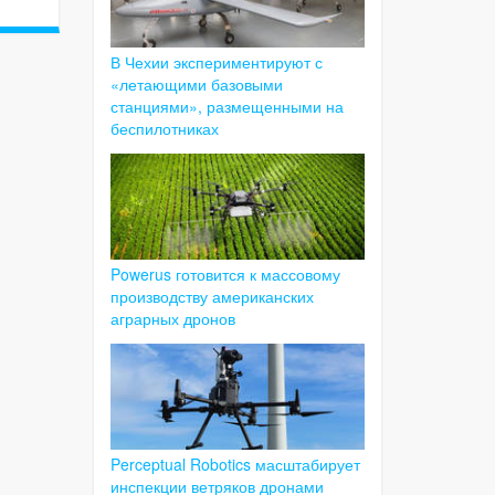
В Чехии экспериментируют с
«летающими базовыми
станциями», размещенными на
беспилотниках
Powerus готовится к массовому
производству американских
аграрных дронов
Perceptual Robotics масштабирует
инспекции ветряков дронами