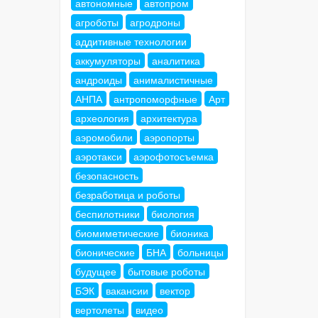
автономные
автопром
агроботы
агродроны
аддитивные технологии
аккумуляторы
аналитика
андроиды
анималистичные
АНПА
антропоморфные
Арт
археология
архитектура
аэромобили
аэропорты
аэротакси
аэрофотосъемка
безопасность
безработица и роботы
беспилотники
биология
биомиметические
бионика
бионические
БНА
больницы
будущее
бытовые роботы
БЭК
вакансии
вектор
вертолеты
видео