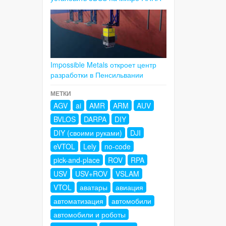
Impossible Metals откроет центр
разработки в Пенсильвании
МЕТКИ
AGV
ai
AMR
ARM
AUV
BVLOS
DARPA
DIY
DIY (своими руками)
DJI
eVTOL
Lely
no-code
pick-and-place
ROV
RPA
USV
USV+ROV
VSLAM
VTOL
аватары
авиация
автоматизация
автомобили
автомобили и роботы