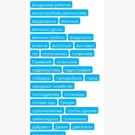
внедрения роботов
внутритрубная диагностика
водородные
военные
военные дроны
военные роботы
воздушные
встречи
высотные
выставки
газ
геополитика
геофизика
Германия
гигантские
гидроакустика
гидрография
глайдеры
горнодобыча
город
городское хозяйство
господдержка
гостиницы
готовка еды
Греция
грузоперевозки
группы дронов
гуманоидные
гусеничные
дайджест
Дания
двигатели
для помещений