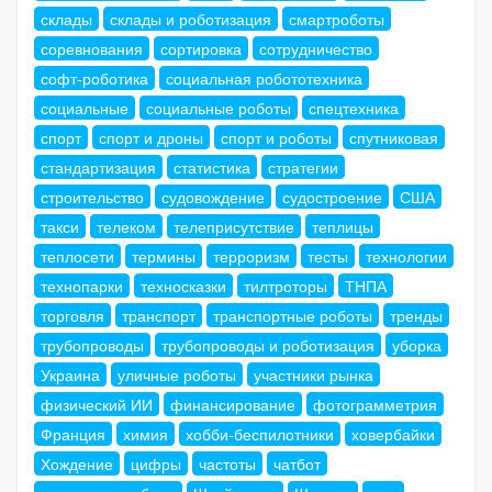
склады
склады и роботизация
смартроботы
соревнования
сортировка
сотрудничество
софт-роботика
социальная робототехника
социальные
социальные роботы
спецтехника
спорт
спорт и дроны
спорт и роботы
спутниковая
стандартизация
статистика
стратегии
строительство
судовождение
судостроение
США
такси
телеком
телеприсутствие
теплицы
теплосети
термины
терроризм
тесты
технологии
технопарки
техносказки
тилтроторы
ТНПА
торговля
транспорт
транспортные роботы
тренды
трубопроводы
трубопроводы и роботизация
уборка
Украина
уличные роботы
участники рынка
физический ИИ
финансирование
фотограмметрия
Франция
химия
хобби-беспилотники
ховербайки
Хождение
цифры
частоты
чатбот