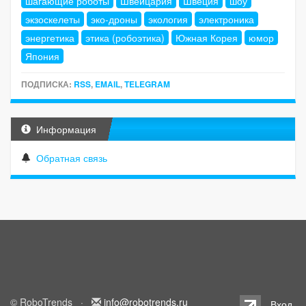
шагающие роботы
Швейцария
Швеция
шоу
экзоскелеты
эко-дроны
экология
электроника
энергетика
этика (робоэтика)
Южная Корея
юмор
Япония
ПОДПИСКА:
RSS
,
EMAIL
,
TELEGRAM
Информация
Обратная связь
© RoboTrends ·
info@robotrends.ru
Вход