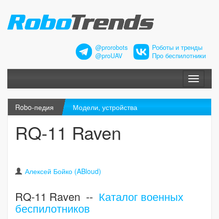
@prorobots
Роботы и тренды
@proUAV
Про беспилотники
Меню
Robo-педия
Модели, устройства
RQ-11 Raven
Алексей Бойко (ABloud)
RQ-11 Raven --
Каталог военных
беспилотников