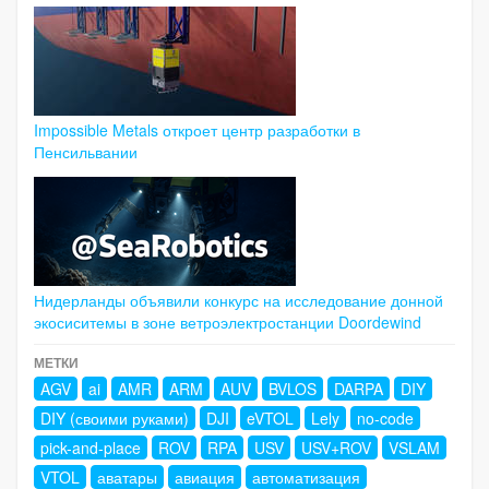
Impossible Metals откроет центр разработки в
Пенсильвании
Нидерланды объявили конкурс на исследование донной
экосиситемы в зоне ветроэлектростанции Doordewind
МЕТКИ
AGV
ai
AMR
ARM
AUV
BVLOS
DARPA
DIY
DIY (своими руками)
DJI
eVTOL
Lely
no-code
pick-and-place
ROV
RPA
USV
USV+ROV
VSLAM
VTOL
аватары
авиация
автоматизация