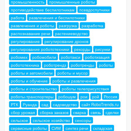
промышленность
промышленные роботы
противодействие беспилотникам
псевдоспутники
работа
развлечения и беспилотники
развлечения и роботы
разгрузка
разработка
распознавание речи
растениеводство
регулирование
регулирование дронов
регулирование робототехники
рекорды
рисунки
робомех
робомобили
роботакси
роботизация
робототехника
роботрендз
роботренды
роботы
роботы и автомобили
роботы и мусор
роботы и обучение
роботы и развлечения
роботы и строительство
роботы телеприсутствия
роботы-транспортеры
робошум
рои
рой
Россия
РТК
Руанда
сад
садоводство
сайт RoboTrends.ru
сбор урожая
сборка заказов
сварка
связь
сделки
сельское
сельское хозяйство
сенсоры
сервисные роботы
СИМ
синтез речи
складская