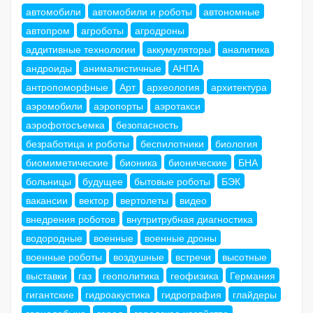
автомобили
автомобили и роботы
автономные
автопром
агроботы
агродроны
аддитивные технологии
аккумуляторы
аналитика
андроиды
анималистичные
АНПА
антропоморфные
Арт
археология
архитектура
аэромобили
аэропорты
аэротакси
аэрофотосъемка
безопасность
безработица и роботы
беспилотники
биология
биомиметические
бионика
бионические
БНА
больницы
будущее
бытовые роботы
БЭК
вакансии
вектор
вертолеты
видео
внедрения роботов
внутритрубная диагностика
водородные
военные
военные дроны
военные роботы
воздушные
встречи
высотные
выставки
газ
геополитика
геофизика
Германия
гигантские
гидроакустика
гидрография
глайдеры
горнодобыча
город
городское хозяйство