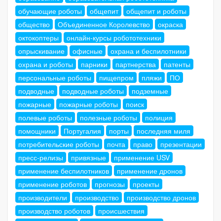
обучающие роботы
общепит
общепит и роботы
общество
Объединенное Королевство
окраска
октокоптеры
онлайн-курсы робототехники
опрыскивание
офисные
охрана и беспилотники
охрана и роботы
парники
партнерства
патенты
персональные роботы
пищепром
пляжи
ПО
подводные
подводные роботы
подземные
пожарные
пожарные роботы
поиск
полевые роботы
полезные роботы
полиция
помощники
Португалия
порты
последняя миля
потребительские роботы
почта
право
презентации
пресс-релизы
привязные
применение USV
применение беспилотников
применение дронов
применение роботов
прогнозы
проекты
производители
производство
производство дронов
производство роботов
происшествия