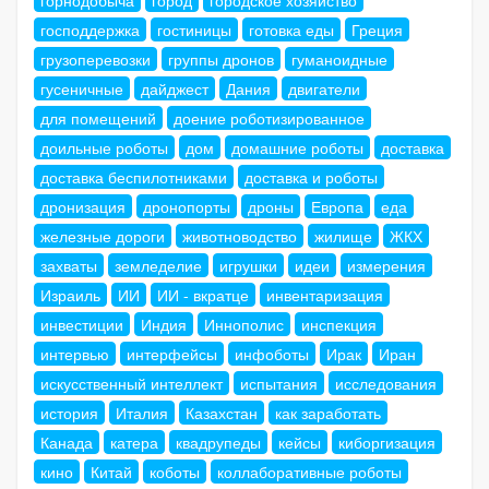
господдержка
гостиницы
готовка еды
Греция
грузоперевозки
группы дронов
гуманоидные
гусеничные
дайджест
Дания
двигатели
для помещений
доение роботизированное
доильные роботы
дом
домашние роботы
доставка
доставка беспилотниками
доставка и роботы
дронизация
дронопорты
дроны
Европа
еда
железные дороги
животноводство
жилище
ЖКХ
захваты
земледелие
игрушки
идеи
измерения
Израиль
ИИ
ИИ - вкратце
инвентаризация
инвестиции
Индия
Иннополис
инспекция
интервью
интерфейсы
инфоботы
Ирак
Иран
искусственный интеллект
испытания
исследования
история
Италия
Казахстан
как заработать
Канада
катера
квадрупеды
кейсы
киборгизация
кино
Китай
коботы
коллаборативные роботы