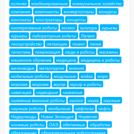
колонки
комбинированные
коммунальное хозяйство
компании
компоненты
конвертопланы
конкурсы
конспекты
конструкторы
концепты
кооперативные роботы
космос
культура
курьезы
курьеры
лабораторные роботы
Латвия
лесоустройство
летающие
лизинг
линки
логистика
локализация
люди и роботы
магазины
машинное обучение
медицина
медицина и роботы
мелководье
металлургия
мнения
мобильные роботы
модульные
мойка
море
морская
морские
мусор
мусор и роботы
навигация
надводные
наземные
наземные военные роботы
налоги
наука
научные
научные роботы
необычные
нефтегаз
нефть
Нидерланды
Новая Зеландия
Норвегия
носимые роботы
ОАЭ
обитаемые
обработка
образование
образовательная робототехника