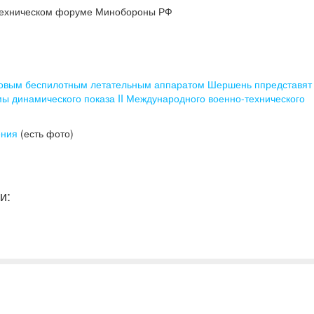
-техническом форуме Минобороны РФ
товым беспилотным летательным аппаратом Шершень ппредставят 
мы динамического показа II Международного военно-технического
ения
(есть фото)
и: