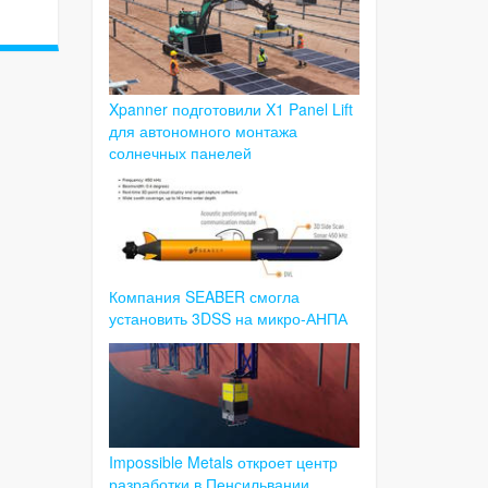
Xpanner подготовили X1 Panel Lift
для автономного монтажа
солнечных панелей
Компания SEABER смогла
установить 3DSS на микро-АНПА
Impossible Metals откроет центр
разработки в Пенсильвании