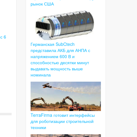
рынок США
с 6
Германская SubCtech
представила АКБ для АНПА с
напряжением 600 В и
способностью десятки минут
выдавать мощность выше
номинала
TerraFirma готовит интерфейсы
для роботизации строительной
техники