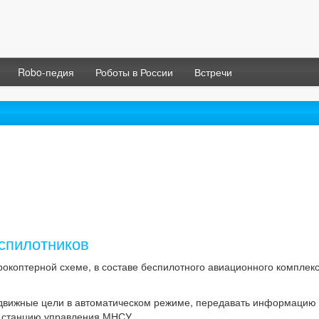
Robo-педия
Роботы в России
Встречи
спилотников
рокоптерной схеме, в составе беспилотного авиационного комплек
движные цели в автоматическом режиме, передавать информацию 
ю станцию управления МНСУ.