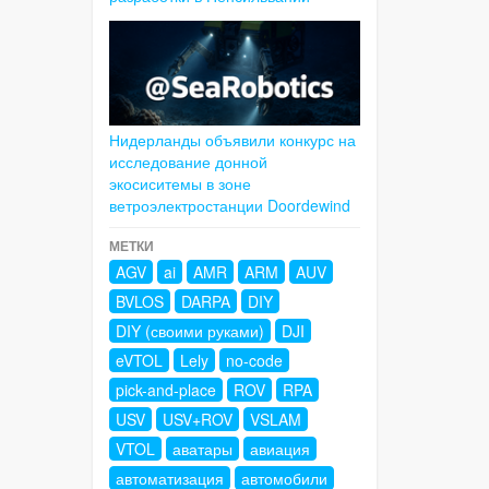
Нидерланды объявили конкурс на
исследование донной
экосиситемы в зоне
ветроэлектростанции Doordewind
МЕТКИ
AGV
ai
AMR
ARM
AUV
BVLOS
DARPA
DIY
DIY (своими руками)
DJI
eVTOL
Lely
no-code
pick-and-place
ROV
RPA
USV
USV+ROV
VSLAM
VTOL
аватары
авиация
автоматизация
автомобили