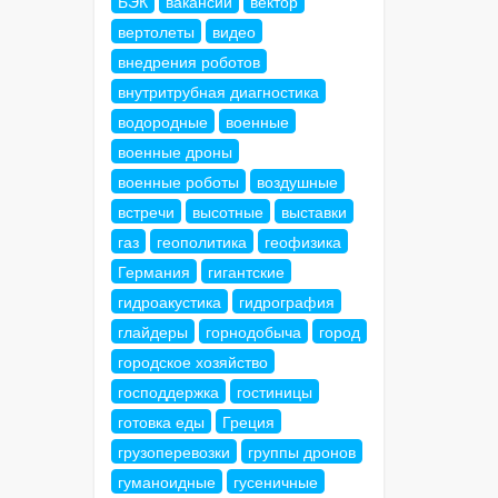
БЭК
вакансии
вектор
вертолеты
видео
внедрения роботов
внутритрубная диагностика
водородные
военные
военные дроны
военные роботы
воздушные
встречи
высотные
выставки
газ
геополитика
геофизика
Германия
гигантские
гидроакустика
гидрография
глайдеры
горнодобыча
город
городское хозяйство
господдержка
гостиницы
готовка еды
Греция
грузоперевозки
группы дронов
гуманоидные
гусеничные