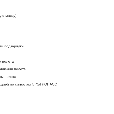
ную массу)
ти подзарядки
к полета
равления полета
оты полета
рекцией по сигналам GPS/ГЛОНАСС