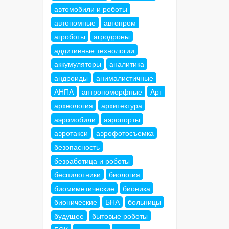
автомобили и роботы
автономные
автопром
агроботы
агродроны
аддитивные технологии
аккумуляторы
аналитика
андроиды
анималистичные
АНПА
антропоморфные
Арт
археология
архитектура
аэромобили
аэропорты
аэротакси
аэрофотосъемка
безопасность
безработица и роботы
беспилотники
биология
биомиметические
бионика
бионические
БНА
больницы
будущее
бытовые роботы