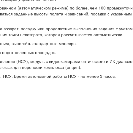
ованном (автоматическом режиме) по более, чем 100 промежуточ
ваться заданные высоты полета и зависаний, посадки с указанным
 возврат, посадку или продолжение выполнения задания с учетом
ения точки невозврата, которая рассчитывается автоматически.
ться, выполн\ть стандартные маневры.
я подготовленных площадок.
авления (НСУ), модуль с видеокамерами оптического и ИК-диапазо
рюкзак для переноски комплекса (опция).
 НСУ. Время автономной работы НСУ - не менее 3 часов.