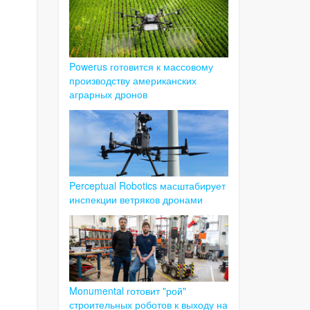
Powerus готовится к массовому
производству американских
аграрных дронов
Perceptual Robotics масштабирует
инспекции ветряков дронами
Monumental готовит "рой"
строительных роботов к выходу на