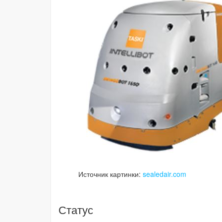
Источник картинки:
sealedair.com
Статус