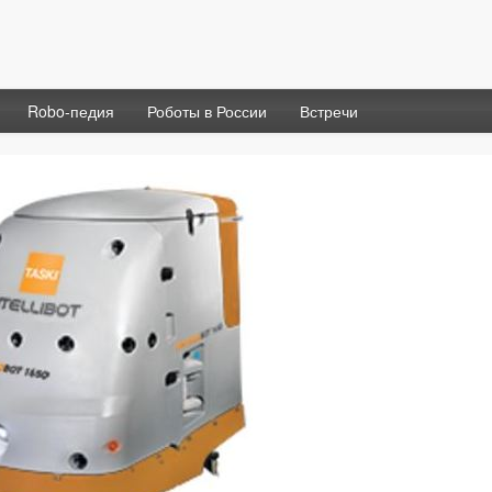
Robo-педия
Роботы в России
Встречи