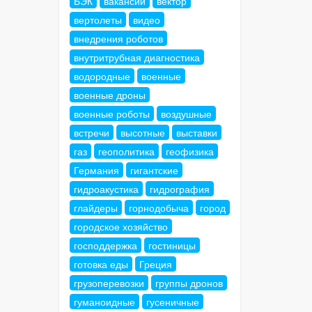
БЭК
вакансии
вектор
вертолеты
видео
внедрения роботов
внутритрубная диагностика
водородные
военные
военные дроны
военные роботы
воздушные
встречи
высотные
выставки
газ
геополитика
геофизика
Германия
гигантские
гидроакустика
гидрография
глайдеры
горнодобыча
город
городское хозяйство
господдержка
гостиницы
готовка еды
Греция
грузоперевозки
группы дронов
гуманоидные
гусеничные