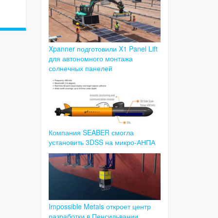
Xpanner подготовили X1 Panel Lift
для автономного монтажа
солнечных панелей
Компания SEABER смогла
установить 3DSS на микро-АНПА
Impossible Metals откроет центр
разработки в Пенсильвании