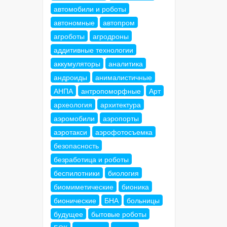
автомобили и роботы
автономные
автопром
агроботы
агродроны
аддитивные технологии
аккумуляторы
аналитика
андроиды
анималистичные
АНПА
антропоморфные
Арт
археология
архитектура
аэромобили
аэропорты
аэротакси
аэрофотосъемка
безопасность
безработица и роботы
беспилотники
биология
биомиметические
бионика
бионические
БНА
больницы
будущее
бытовые роботы