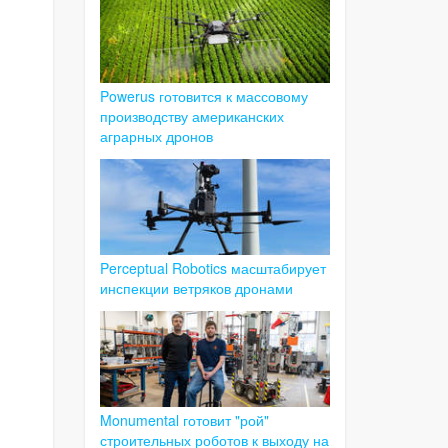
Powerus готовится к массовому
производству американских
аграрных дронов
Perceptual Robotics масштабирует
инспекции ветряков дронами
Monumental готовит "рой"
строительных роботов к выходу на