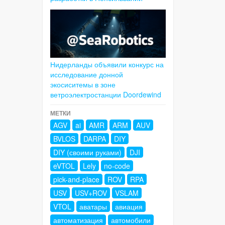
Нидерланды объявили конкурс на
исследование донной
экосиситемы в зоне
ветроэлектростанции Doordewind
МЕТКИ
AGV
ai
AMR
ARM
AUV
BVLOS
DARPA
DIY
DIY (своими руками)
DJI
eVTOL
Lely
no-code
pick-and-place
ROV
RPA
USV
USV+ROV
VSLAM
VTOL
аватары
авиация
автоматизация
автомобили