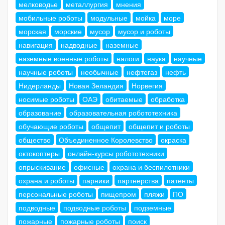
мелководье
металлургия
мнения
мобильные роботы
модульные
мойка
море
морская
морские
мусор
мусор и роботы
навигация
надводные
наземные
наземные военные роботы
налоги
наука
научные
научные роботы
необычные
нефтегаз
нефть
Нидерланды
Новая Зеландия
Норвегия
носимые роботы
ОАЭ
обитаемые
обработка
образование
образовательная робототехника
обучающие роботы
общепит
общепит и роботы
общество
Объединенное Королевство
окраска
октокоптеры
онлайн-курсы робототехники
опрыскивание
офисные
охрана и беспилотники
охрана и роботы
парники
партнерства
патенты
персональные роботы
пищепром
пляжи
ПО
подводные
подводные роботы
подземные
пожарные
пожарные роботы
поиск