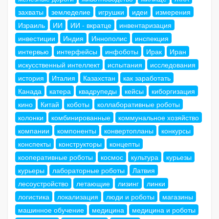
захваты
земледелие
игрушки
идеи
измерения
Израиль
ИИ
ИИ - вкратце
инвентаризация
инвестиции
Индия
Иннополис
инспекция
интервью
интерфейсы
инфоботы
Ирак
Иран
искусственный интеллект
испытания
исследования
история
Италия
Казахстан
как заработать
Канада
катера
квадрупеды
кейсы
киборгизация
кино
Китай
коботы
коллаборативные роботы
колонки
комбинированные
коммунальное хозяйство
компании
компоненты
конвертопланы
конкурсы
конспекты
конструкторы
концепты
кооперативные роботы
космос
культура
курьезы
курьеры
лабораторные роботы
Латвия
лесоустройство
летающие
лизинг
линки
логистика
локализация
люди и роботы
магазины
машинное обучение
медицина
медицина и роботы