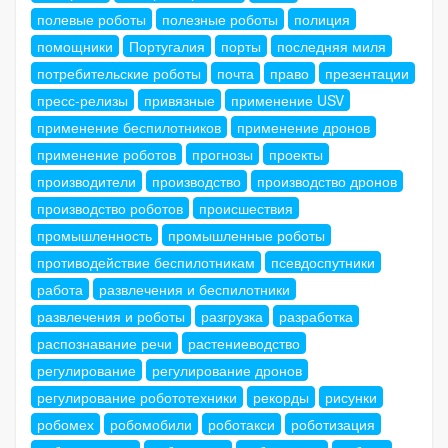
полевые роботы
полезные роботы
полиция
помощники
Португалия
порты
последняя миля
потребительские роботы
почта
право
презентации
пресс-релизы
привязные
применение USV
применение беспилотников
применение дронов
применение роботов
прогнозы
проекты
производители
производство
производство дронов
производство роботов
происшествия
промышленность
промышленные роботы
противодействие беспилотникам
псевдоспутники
работа
развлечения и беспилотники
развлечения и роботы
разгрузка
разработка
распознавание речи
растениеводство
регулирование
регулирование дронов
регулирование робототехники
рекорды
рисунки
робомех
робомобили
роботакси
роботизация