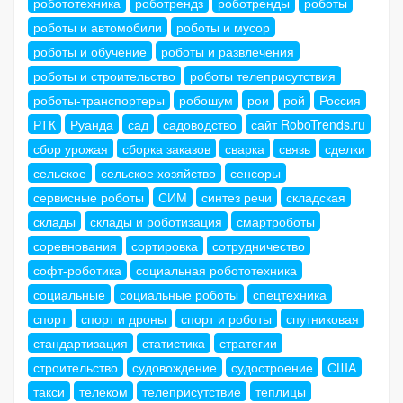
робототехника
роботрендз
роботренды
роботы
роботы и автомобили
роботы и мусор
роботы и обучение
роботы и развлечения
роботы и строительство
роботы телеприсутствия
роботы-транспортеры
робошум
рои
рой
Россия
РТК
Руанда
сад
садоводство
сайт RoboTrends.ru
сбор урожая
сборка заказов
сварка
связь
сделки
сельское
сельское хозяйство
сенсоры
сервисные роботы
СИМ
синтез речи
складская
склады
склады и роботизация
смартроботы
соревнования
сортировка
сотрудничество
софт-роботика
социальная робототехника
социальные
социальные роботы
спецтехника
спорт
спорт и дроны
спорт и роботы
спутниковая
стандартизация
статистика
стратегии
строительство
судовождение
судостроение
США
такси
телеком
телеприсутствие
теплицы