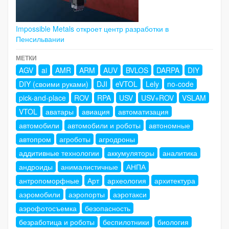
Impossible Metals откроет центр разработки в
Пенсильвании
МЕТКИ
AGV
ai
AMR
ARM
AUV
BVLOS
DARPA
DIY
DIY (своими руками)
DJI
eVTOL
Lely
no-code
pick-and-place
ROV
RPA
USV
USV+ROV
VSLAM
VTOL
аватары
авиация
автоматизация
автомобили
автомобили и роботы
автономные
автопром
агроботы
агродроны
аддитивные технологии
аккумуляторы
аналитика
андроиды
анималистичные
АНПА
антропоморфные
Арт
археология
архитектура
аэромобили
аэропорты
аэротакси
аэрофотосъемка
безопасность
безработица и роботы
беспилотники
биология