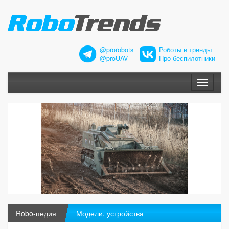
@prorobots
Роботы и тренды
@proUAV
Про беспилотники
Меню
Robo-педия
Модели, устройства