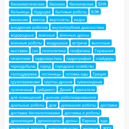
биомиметические
бионика
бионические
БНА
больницы
будущее
бытовые роботы
БЭК
вакансии
вектор
вертолеты
видео
внедрения роботов
внутритрубная диагностика
водородные
военные
военные дроны
военные роботы
воздушные
встречи
высотные
выставки
газ
геополитика
геофизика
Германия
гигантские
гидроакустика
гидрография
глайдеры
горнодобыча
город
городское хозяйство
господдержка
гостиницы
готовка еды
Греция
грузоперевозки
группы дронов
гуманоидные
гусеничные
дайджест
Дания
двигатели
для помещений
доение роботизированное
доильные роботы
дом
домашние роботы
доставка
доставка беспилотниками
доставка и роботы
дронизация
дронопорты
дроны
Европа
еда
железные дороги
животноводство
жилище
ЖКХ