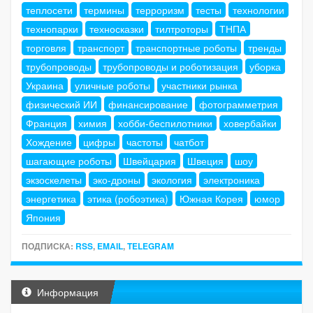
теплосети
термины
терроризм
тесты
технологии
технопарки
техносказки
тилтроторы
ТНПА
торговля
транспорт
транспортные роботы
тренды
трубопроводы
трубопроводы и роботизация
уборка
Украина
уличные роботы
участники рынка
физический ИИ
финансирование
фотограмметрия
Франция
химия
хобби-беспилотники
ховербайки
Хождение
цифры
частоты
чатбот
шагающие роботы
Швейцария
Швеция
шоу
экзоскелеты
эко-дроны
экология
электроника
энергетика
этика (робоэтика)
Южная Корея
юмор
Япония
ПОДПИСКА:
RSS
,
EMAIL
,
TELEGRAM
Информация