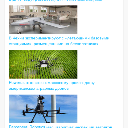
В Чехии экспериментируют с «летающими базовыми
станциями», размещенными на беспилотниках
Powerus готовится к массовому производству
американских аграрных дронов
Perceptual Robotics масштабирует инспекции ветряков