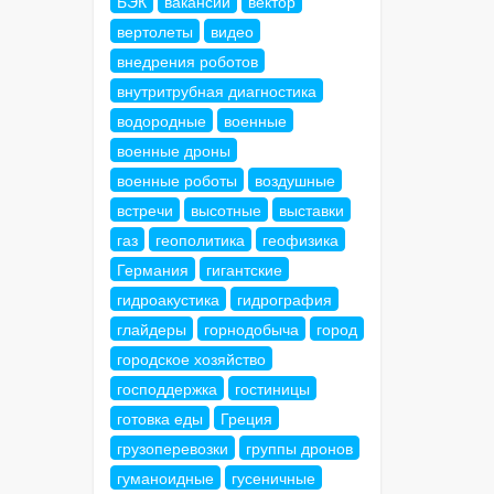
БЭК
вакансии
вектор
вертолеты
видео
внедрения роботов
внутритрубная диагностика
водородные
военные
военные дроны
военные роботы
воздушные
встречи
высотные
выставки
газ
геополитика
геофизика
Германия
гигантские
гидроакустика
гидрография
глайдеры
горнодобыча
город
городское хозяйство
господдержка
гостиницы
готовка еды
Греция
грузоперевозки
группы дронов
гуманоидные
гусеничные