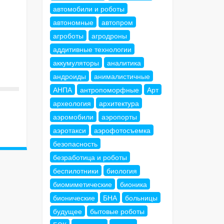
автомобили и роботы
автономные
автопром
агроботы
агродроны
аддитивные технологии
аккумуляторы
аналитика
андроиды
анималистичные
АНПА
антропоморфные
Арт
археология
архитектура
аэромобили
аэропорты
аэротакси
аэрофотосъемка
безопасность
безработица и роботы
беспилотники
биология
биомиметические
бионика
бионические
БНА
больницы
будущее
бытовые роботы