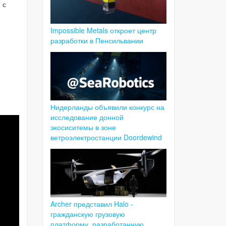
 с
Impossible Metals откроет центр
разработки в Пенсильвании
Нидерланды объявили конкурс на
исследование донной
экосиситемы в зоне
ветроэлектростанции Doordewind
Archer представил Halo -
гражданскую грузовую
платформу, разработанную