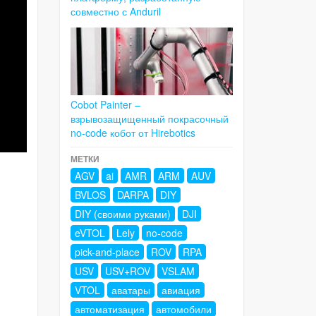
совместно с Anduril
Cobot Painter –
взрывозащищенный покрасочный
no-code кобот от Hirebotics
МЕТКИ
AGV
ai
AMR
ARM
AUV
BVLOS
DARPA
DIY
DIY (своими руками)
DJI
eVTOL
Lely
no-code
pick-and-place
ROV
RPA
USV
USV+ROV
VSLAM
VTOL
аватары
авиация
автоматизация
автомобили