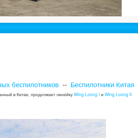
ных беспилотников
--
Беспилотники Китая
анный в Китае, продолжает линейку
Wing Loong I
и
Wing Loong II