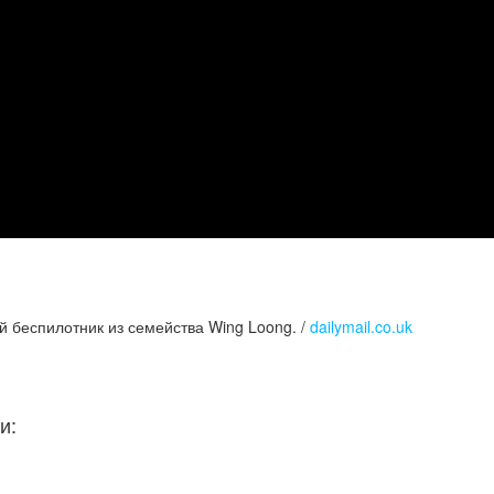
й беспилотник из семейства Wing Loong. /
dailymail.co.uk
и: