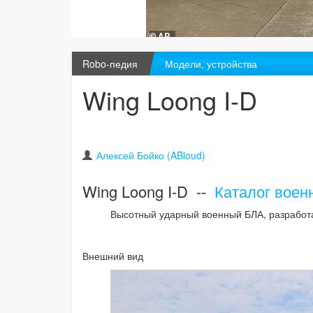
Robo-педия
Модели, устройства
Wing Loong I-D
Алексей Бойко (ABloud)
Wing Loong I-D --
Каталог воен
Высотный ударный военный БЛА, разработ
Внешний вид