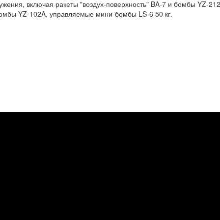
ужения, включая ракеты "воздух-поверхность" BA-7 и бомбы YZ-212
омбы YZ-102A, управляемые мини-бомбы LS-6 50 кг.