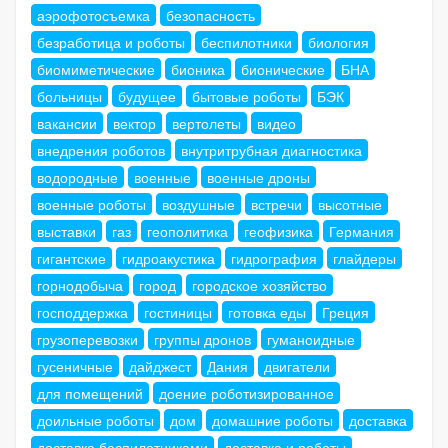
аэрофотосъемка
безопасность
безработица и роботы
беспилотники
биология
биомиметические
бионика
бионические
БНА
больницы
будущее
бытовые роботы
БЭК
вакансии
вектор
вертолеты
видео
внедрения роботов
внутритрубная диагностика
водородные
военные
военные дроны
военные роботы
воздушные
встречи
высотные
выставки
газ
геополитика
геофизика
Германия
гигантские
гидроакустика
гидрография
глайдеры
горнодобыча
город
городское хозяйство
господдержка
гостиницы
готовка еды
Греция
грузоперевозки
группы дронов
гуманоидные
гусеничные
дайджест
Дания
двигатели
для помещений
доение роботизированное
доильные роботы
дом
домашние роботы
доставка
доставка беспилотниками
доставка и роботы