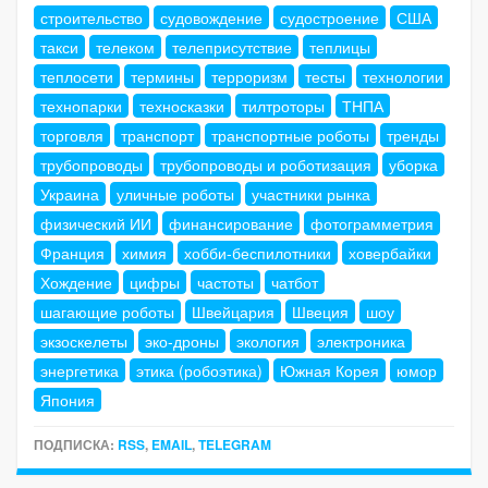
строительство
судовождение
судостроение
США
такси
телеком
телеприсутствие
теплицы
теплосети
термины
терроризм
тесты
технологии
технопарки
техносказки
тилтроторы
ТНПА
торговля
транспорт
транспортные роботы
тренды
трубопроводы
трубопроводы и роботизация
уборка
Украина
уличные роботы
участники рынка
физический ИИ
финансирование
фотограмметрия
Франция
химия
хобби-беспилотники
ховербайки
Хождение
цифры
частоты
чатбот
шагающие роботы
Швейцария
Швеция
шоу
экзоскелеты
эко-дроны
экология
электроника
энергетика
этика (робоэтика)
Южная Корея
юмор
Япония
ПОДПИСКА:
RSS
,
EMAIL
,
TELEGRAM