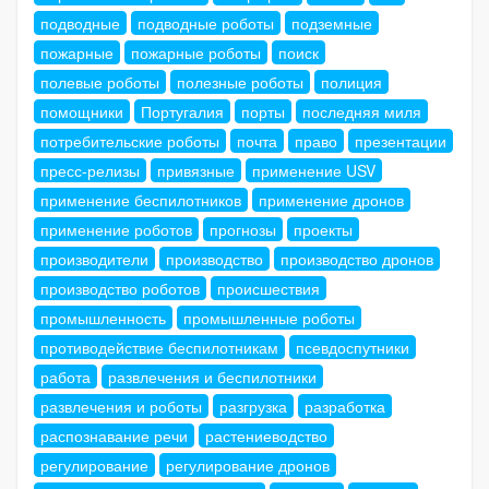
подводные
подводные роботы
подземные
пожарные
пожарные роботы
поиск
полевые роботы
полезные роботы
полиция
помощники
Португалия
порты
последняя миля
потребительские роботы
почта
право
презентации
пресс-релизы
привязные
применение USV
применение беспилотников
применение дронов
применение роботов
прогнозы
проекты
производители
производство
производство дронов
производство роботов
происшествия
промышленность
промышленные роботы
противодействие беспилотникам
псевдоспутники
работа
развлечения и беспилотники
развлечения и роботы
разгрузка
разработка
распознавание речи
растениеводство
регулирование
регулирование дронов