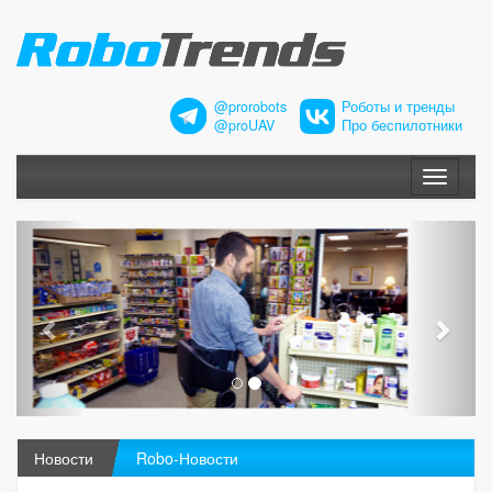
@prorobots
Роботы и тренды
@proUAV
Про беспилотники
Меню
Новости
Robo-Новости