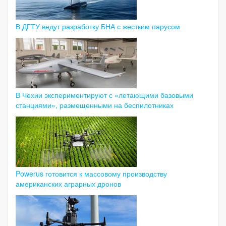
В ДГТУ ведут разработку БНА с жестким парусом
В Чехии экспериментируют с «летающими базовыми
станциями», размещенными на беспилотниках
Powerus готовится к массовому производству
американских аграрных дронов