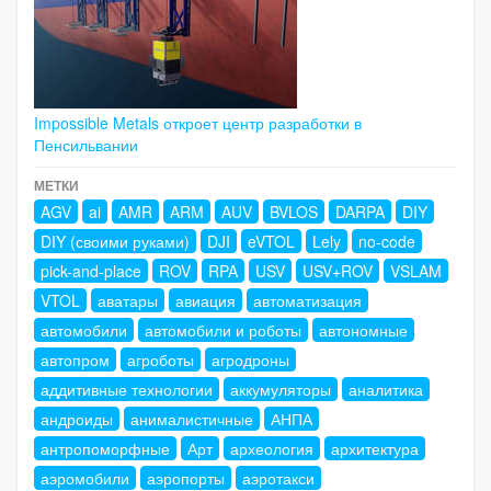
Impossible Metals откроет центр разработки в
Пенсильвании
МЕТКИ
AGV
ai
AMR
ARM
AUV
BVLOS
DARPA
DIY
DIY (своими руками)
DJI
eVTOL
Lely
no-code
pick-and-place
ROV
RPA
USV
USV+ROV
VSLAM
VTOL
аватары
авиация
автоматизация
автомобили
автомобили и роботы
автономные
автопром
агроботы
агродроны
аддитивные технологии
аккумуляторы
аналитика
андроиды
анималистичные
АНПА
антропоморфные
Арт
археология
архитектура
аэромобили
аэропорты
аэротакси