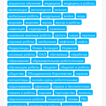
машинное обучение
медицина
медицина и роботы
мелководье
металлургия
мнения
мобильные роботы
модульные
мойка
море
морская
морские
мусор
мусор и роботы
навигация
надводные
наземные
наземные военные роботы
налоги
наука
научные
научные роботы
необычные
нефтегаз
нефть
Нидерланды
Новая Зеландия
Норвегия
носимые роботы
ОАЭ
обитаемые
обработка
образование
образовательная робототехника
обучающие роботы
общепит
общепит и роботы
общество
Объединенное Королевство
окраска
октокоптеры
онлайн-курсы робототехники
опрыскивание
офисные
охрана и беспилотники
охрана и роботы
парники
партнерства
патенты
персональные роботы
пищепром
пляжи
ПО
подводные
подводные роботы
подземные