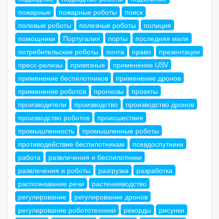
пожарные
пожарные роботы
поиск
полевые роботы
полезные роботы
полиция
помощники
Португалия
порты
последняя миля
потребительские роботы
почта
право
презентации
пресс-релизы
привязные
применение USV
применение беспилотников
применение дронов
применение роботов
прогнозы
проекты
производители
производство
производство дронов
производство роботов
происшествия
промышленность
промышленные роботы
противодействие беспилотникам
псевдоспутники
работа
развлечения и беспилотники
развлечения и роботы
разгрузка
разработка
распознавание речи
растениеводство
регулирование
регулирование дронов
регулирование робототехники
рекорды
рисунки