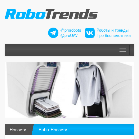
@prorobots
Роботы и тренды
@proUAV
Про беспилотники
Меню
Новости
Robo-Новости