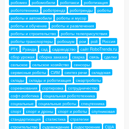
робомех
робомобили
роботакси
роботизация
робототехника
роботрендз
роботренды
роботы
роботы и автомобили
роботы и мусор
роботы и обучение
роботы и развлечения
роботы и строительство
роботы телеприсутствия
роботы-транспортеры
робошум
рои
рой
Россия
РТК
Руанда
сад
садоводство
сайт RoboTrends.ru
сбор урожая
сборка заказов
сварка
связь
сделки
сельское
сельское хозяйство
сенсоры
сервисные роботы
СИМ
синтез речи
складская
склады
склады и роботизация
смартроботы
соревнования
сортировка
сотрудничество
софт-роботика
социальная робототехника
социальные
социальные роботы
спецтехника
спорт
спорт и дроны
спорт и роботы
спутниковая
стандартизация
статистика
стратегии
строительство
судовождение
судостроение
США