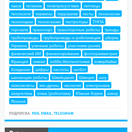
такси
телеком
телеприсутствие
теплицы
теплосети
термины
терроризм
тесты
технологии
технопарки
техносказки
тилтроторы
ТНПА
торговля
транспорт
транспортные роботы
тренды
трубопроводы
трубопроводы и роботизация
уборка
Украина
уличные роботы
участники рынка
физический ИИ
финансирование
фотограмметрия
Франция
химия
хобби-беспилотники
ховербайки
Хождение
цифры
частоты
чатбот
шагающие роботы
Швейцария
Швеция
шоу
экзоскелеты
эко-дроны
экология
электроника
энергетика
этика (робоэтика)
Южная Корея
юмор
Япония
ПОДПИСКА:
RSS
,
EMAIL
,
TELEGRAM