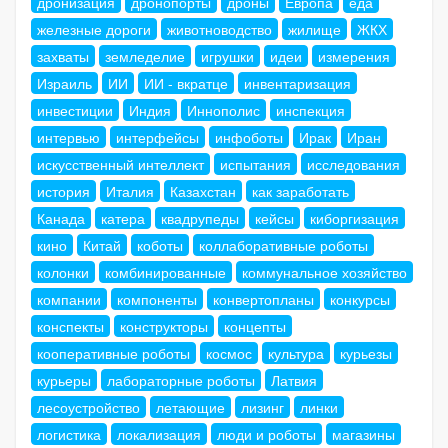
дронизация
дронопорты
дроны
Европа
еда
железные дороги
животноводство
жилище
ЖКХ
захваты
земледелие
игрушки
идеи
измерения
Израиль
ИИ
ИИ - вкратце
инвентаризация
инвестиции
Индия
Иннополис
инспекция
интервью
интерфейсы
инфоботы
Ирак
Иран
искусственный интеллект
испытания
исследования
история
Италия
Казахстан
как заработать
Канада
катера
квадрупеды
кейсы
киборгизация
кино
Китай
коботы
коллаборативные роботы
колонки
комбинированные
коммунальное хозяйство
компании
компоненты
конвертопланы
конкурсы
конспекты
конструкторы
концепты
кооперативные роботы
космос
культура
курьезы
курьеры
лабораторные роботы
Латвия
лесоустройство
летающие
лизинг
линки
логистика
локализация
люди и роботы
магазины