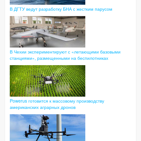
В ДГТУ ведут разработку БНА с жестким парусом
В Чехии экспериментируют с «летающими базовыми
станциями», размещенными на беспилотниках
Powerus готовится к массовому производству
американских аграрных дронов