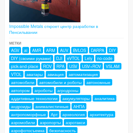
Impossible Metals откроет центр разработки в
Пенсильвании
МЕТКИ
AGV
ai
AMR
ARM
AUV
BVLOS
DARPA
DIY
DIY (своими руками)
DJI
eVTOL
Lely
no-code
pick-and-place
ROV
RPA
USV
USV+ROV
VSLAM
VTOL
аватары
авиация
автоматизация
автомобили
автомобили и роботы
автономные
автопром
агроботы
агродроны
аддитивные технологии
аккумуляторы
аналитика
андроиды
анималистичные
АНПА
антропоморфные
Арт
археология
архитектура
аэромобили
аэропорты
аэротакси
аэрофотосъемка
безопасность