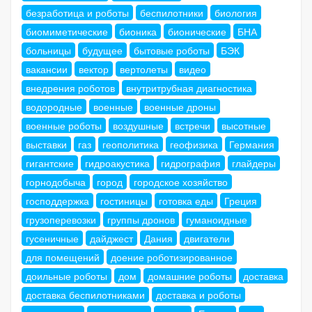
безработица и роботы
беспилотники
биология
биомиметические
бионика
бионические
БНА
больницы
будущее
бытовые роботы
БЭК
вакансии
вектор
вертолеты
видео
внедрения роботов
внутритрубная диагностика
водородные
военные
военные дроны
военные роботы
воздушные
встречи
высотные
выставки
газ
геополитика
геофизика
Германия
гигантские
гидроакустика
гидрография
глайдеры
горнодобыча
город
городское хозяйство
господдержка
гостиницы
готовка еды
Греция
грузоперевозки
группы дронов
гуманоидные
гусеничные
дайджест
Дания
двигатели
для помещений
доение роботизированное
доильные роботы
дом
домашние роботы
доставка
доставка беспилотниками
доставка и роботы