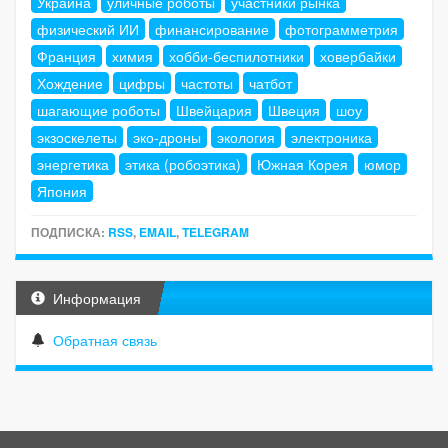
Украина
уличные роботы
участники рынка
физический ИИ
финансирование
фотограмметрия
Франция
химия
хобби-беспилотники
ховербайки
Хождение
цифры
частоты
чатбот
шагающие роботы
Швейцария
Швеция
шоу
экзоскелеты
эко-дроны
экология
электроника
энергетика
этика (робоэтика)
Южная Корея
юмор
Япония
ПОДПИСКА:
RSS
,
EMAIL
,
TELEGRAM
Информация
Обратная связь