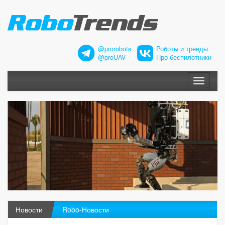
@prorobots
Роботы и тренды
@proUAV
Про беспилотники
Меню
Новости
Robo-Новости