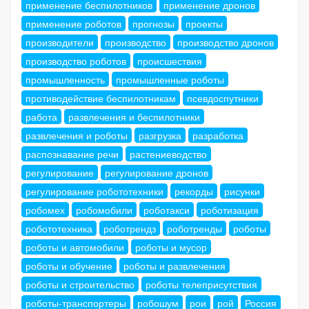
применение беспилотников
применение дронов
применение роботов
прогнозы
проекты
производители
производство
производство дронов
производство роботов
происшествия
промышленность
промышленные роботы
противодействие беспилотникам
псевдоспутники
работа
развлечения и беспилотники
развлечения и роботы
разгрузка
разработка
распознавание речи
растениеводство
регулирование
регулирование дронов
регулирование робототехники
рекорды
рисунки
робомех
робомобили
роботакси
роботизация
робототехника
роботрендз
роботренды
роботы
роботы и автомобили
роботы и мусор
роботы и обучение
роботы и развлечения
роботы и строительство
роботы телеприсутствия
роботы-транспортеры
робошум
рои
рой
Россия