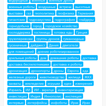
водородные
военные
военные дроны
военные роботы
воздушные
встречи
высотные
выставки
газ
геополитика
геофизика
Германия
гигантские
гидроакустика
гидрография
глайдеры
горнодобыча
город
городское хозяйство
господдержка
гостиницы
готовка еды
Греция
грузоперевозки
группы дронов
гуманоидные
гусеничные
дайджест
Дания
двигатели
для помещений
доение роботизированное
доильные роботы
дом
домашние роботы
доставка
доставка беспилотниками
доставка и роботы
дронизация
дронопорты
дроны
Европа
еда
железные дороги
животноводство
жилище
ЖКХ
захваты
земледелие
игрушки
идеи
измерения
Израиль
ИИ
ИИ - вкратце
инвентаризация
инвестиции
Индия
Иннополис
инспекция
интервью
интерфейсы
инфоботы
Ирак
Иран