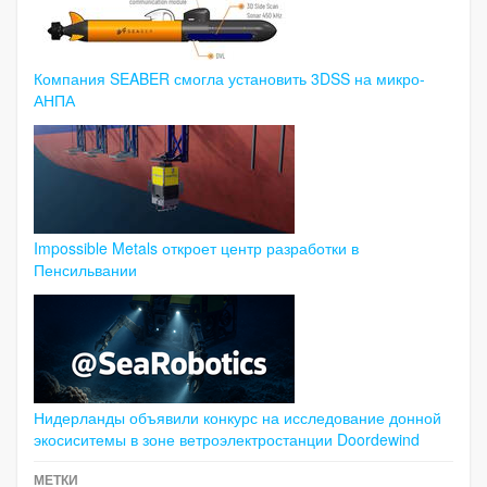
Компания SEABER смогла установить 3DSS на микро-
АНПА
Impossible Metals откроет центр разработки в
Пенсильвании
Нидерланды объявили конкурс на исследование донной
экосиситемы в зоне ветроэлектростанции Doordewind
МЕТКИ