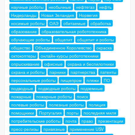
научные роботы
необычные
нефтегаз
нефть
Нидерланды
Новая Зеландия
Норвегия
носимые роботы
ОАЭ
обитаемые
обработка
образование
образовательная робототехника
обучающие роботы
общепит
общепит и роботы
общество
Объединенное Королевство
окраска
октокоптеры
онлайн-курсы робототехники
опрыскивание
офисные
охрана и беспилотники
охрана и роботы
парники
партнерства
патенты
персональные роботы
пищепром
пляжи
ПО
подводные
подводные роботы
подземные
пожарные
пожарные роботы
поиск
полевые роботы
полезные роботы
полиция
помощники
Португалия
порты
последняя миля
потребительские роботы
почта
право
презентации
пресс-релизы
привязные
применение USV