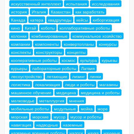
искусственный интеллект
испытания
исследования
история
Италия
Казахстан
как заработать
Канада
катера
квадрупеды
кейсы
киборгизация
кино
Китай
коботы
коллаборативные роботы
колонки
комбинированные
коммунальное хозяйство
компании
компоненты
конвертопланы
конкурсы
конспекты
конструкторы
концепты
кооперативные роботы
космос
культура
курьезы
курьеры
лабораторные роботы
Латвия
лесоустройство
летающие
лизинг
линки
логистика
локализация
люди и роботы
магазины
машинное обучение
медицина
медицина и роботы
мелководье
металлургия
мнения
мобильные роботы
модульные
мойка
море
морская
морские
мусор
мусор и роботы
навигация
надводные
наземные
наземные военные роботы
налоги
наука
научные