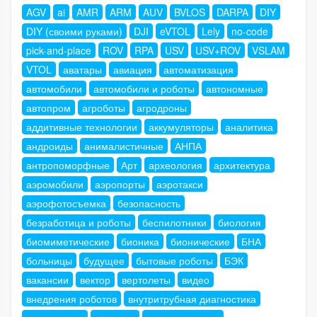
AGV
ai
AMR
ARM
AUV
BVLOS
DARPA
DIY
DIY (своими руками)
DJI
eVTOL
Lely
no-code
pick-and-place
ROV
RPA
USV
USV+ROV
VSLAM
VTOL
аватары
авиация
автоматизация
автомобили
автомобили и роботы
автономные
автопром
агроботы
агродроны
аддитивные технологии
аккумуляторы
аналитика
андроиды
анималистичные
АНПА
антропоморфные
Арт
археология
архитектура
аэромобили
аэропорты
аэротакси
аэрофотосъемка
безопасность
безработица и роботы
беспилотники
биология
биомиметические
бионика
бионические
БНА
больницы
будущее
бытовые роботы
БЭК
вакансии
вектор
вертолеты
видео
внедрения роботов
внутритрубная диагностика