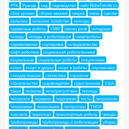
РТК
Руанда
сад
садоводство
сайт RoboTrends.ru
сбор урожая
сборка заказов
сварка
связь
сделки
сельское
сельское хозяйство
сенсоры
сервисные роботы
СИМ
синтез речи
складская
склады
склады и роботизация
смартроботы
соревнования
сортировка
сотрудничество
софт-роботика
социальная робототехника
социальные
социальные роботы
спецтехника
спорт
спорт и дроны
спорт и роботы
спутниковая
стандартизация
статистика
стратегии
строительство
судовождение
судостроение
США
такси
телеком
телеприсутствие
теплицы
теплосети
термины
терроризм
тесты
технологии
технопарки
техносказки
тилтроторы
ТНПА
торговля
транспорт
транспортные роботы
тренды
трубопроводы
трубопроводы и роботизация
уборка